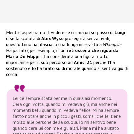
Mentre aspettiamo di vedere se ci sarà un sorpasso di
Luigi
o se la scalata di
Alex Wyse
proseguirà senza rivali,
quest’ultimo ha rilasciato una lunga intervista a
Whoopsie
.
Ha parlato, per esempio, di un
retroscena che riguarda
Maria De Filippi
. L’ha considerata una figura molto
importante per il suo percorso ad
Amici 21
perché l’ha
sostenuto e lo ha tirato su di morale quando si sentiva giù di
corda:
Lei c’è sempre stata per me in qualsiasi momento.
C’era ogni volta, quando mi vedeva giù, ma anche nei
momenti belli quando mi vedeva felice. Mi ha sempre
fatto notare anche in piccoli gesti, sorrisi, che lei tiene
molto alle persone della scuola. Io mi sentivo bene
quando c’era lei con me e gli altri. Maria mi ha aiutato
tantissimo ad aprirmi. Perché a me piace cantare e