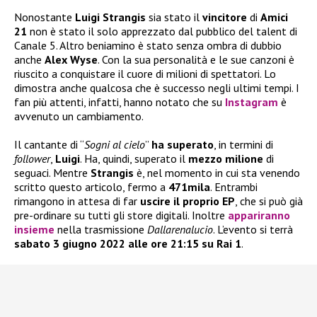
Nonostante
Luigi Strangis
sia stato il
vincitore
di
Amici
21
non è stato il solo apprezzato dal pubblico del talent di
Canale 5. Altro beniamino è stato senza ombra di dubbio
anche
Alex Wyse
. Con la sua personalità e le sue canzoni è
riuscito a conquistare il cuore di milioni di spettatori. Lo
dimostra anche qualcosa che è successo negli ultimi tempi. I
fan più attenti, infatti, hanno notato che su
Instagram
è
avvenuto un cambiamento.
Il cantante di “
Sogni al cielo
”
ha superato
, in termini di
follower
,
Luigi
. Ha, quindi, superato il
mezzo milione
di
seguaci. Mentre
Strangis
è, nel momento in cui sta venendo
scritto questo articolo, fermo a
471mila
. Entrambi
rimangono in attesa di far
uscire il proprio EP
, che si può già
pre-ordinare su tutti gli store digitali. Inoltre
appariranno
insieme
nella trasmissione
Dallarenalucio
. L’evento si terrà
sabato 3 giugno 2022 alle ore 21:15 su Rai 1
.