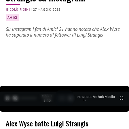
NICOLÒ FIGINI
|
27 MAGGIO 2022
AMICI
Su Instagram i fan di Amici 21 hanno notato che Alex Wyse
ha superato il numero di follower di Luigi Strangis
0:27 /
Ad
hub
Media
POWERED
1
/
2
1:40
BY
Alex Wyse batte Luigi Strangis