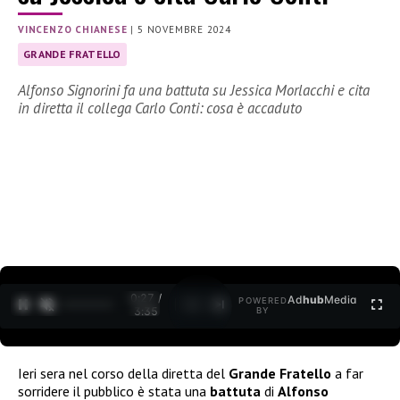
VINCENZO CHIANESE
|
5 NOVEMBRE 2024
GRANDE FRATELLO
Alfonso Signorini fa una battuta su Jessica Morlacchi e cita
in diretta il collega Carlo Conti: cosa è accaduto
0:28 /
Ad
hub
Media
POWERED
1
/
2
3:35
BY
Ieri sera nel corso della diretta del
Grande Fratello
a far
sorridere il pubblico è stata una
battuta
di
Alfonso