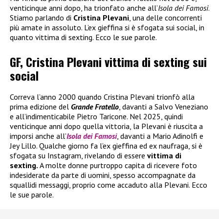
venticinque anni dopo, ha trionfato anche all’
Isola dei Famosi
.
Stiamo parlando di
Cristina Plevani
, una delle concorrenti
più amate in assoluto. L’ex gieffina si è sfogata sui social, in
quanto vittima di sexting. Ecco le sue parole.
GF, Cristina Plevani vittima di sexting sui
social
Correva l’anno 2000 quando Cristina Plevani trionfò alla
prima edizione del
Grande Fratello
, davanti a Salvo Veneziano
e all’indimenticabile Pietro Taricone. Nel 2025, quindi
venticinque anni dopo quella vittoria, la Plevani è riuscita a
imporsi anche all’
Isola dei Famosi
, davanti a Mario Adinolfi e
Jey Lillo. Qualche giorno fa l’ex gieffina ed ex naufraga, si è
sfogata su Instagram, rivelando di essere
vittima di
sexting.
A molte donne purtroppo capita di ricevere foto
indesiderate da parte di uomini, spesso accompagnate da
squallidi messaggi, proprio come accaduto alla Plevani. Ecco
le sue parole.