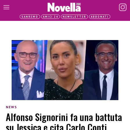
SANREMO
AMICI 24
NEWSLETTER
ABBONATI
NEWS
Alfonso Signorini fa una battuta
su Jessica e cita Carlo Conti