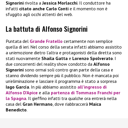
Signorini
rivolta a
Jessica Morlacchi
. Il conduttore ha
infatti
citato anche Carlo Conti
e il momento non è
sfuggito agli occhi attenti del web.
La battuta di Alfonso Signorini
Puntata del
Grande Fratello
certamente non semplice
quella di ieri. Nel corso della serata infatti abbiamo assistito
a un’emozione dietro l’altra e protagonisti della diretta sono
stati nuovamente
Shaila Gatta
e
Lorenzo Spolverato
. I
due concorrenti del reality show condotto da
Alfonso
Signorini
sono ormai soli contro gran parte della casa e
stanno dividendo sempre più il pubblico. Non è mancata poi
un’eliminazione e lasciare il programma è stato a sorpresa
Iago García
. In più abbiamo assistito
all’ingresso di
Alfonso D’Apice
e alla
partenza di
Tommaso Franchi
per
la Spagna
. Il gieffino infatti tra qualche ora entrerà nella
casa del
Gran Hermano
, dove riabbraccerà
Maica
Benedicto
.