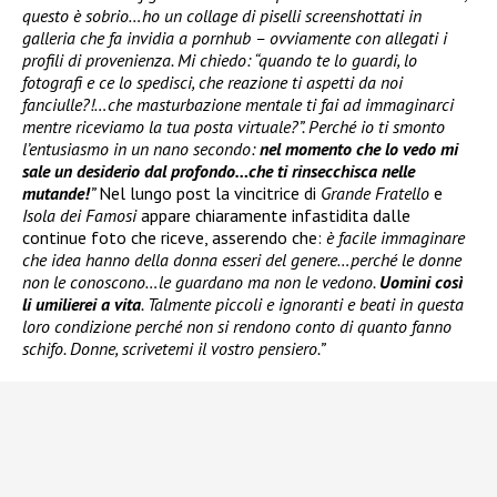
questo è sobrio…ho un collage di piselli screenshottati in
galleria che fa invidia a pornhub – ovviamente con allegati i
profili di provenienza. Mi chiedo: “quando te lo guardi, lo
fotografi e ce lo spedisci, che reazione ti aspetti da noi
fanciulle?!…che masturbazione mentale ti fai ad immaginarci
mentre riceviamo la tua posta virtuale?”. Perché io ti smonto
l’entusiasmo in un nano secondo:
nel momento che lo vedo mi
sale un desiderio dal profondo…che ti rinsecchisca nelle
mutande!
”
Nel lungo post la vincitrice di
Grande Fratello
e
Isola dei Famosi
appare chiaramente infastidita dalle
continue foto che riceve, asserendo che:
è facile immaginare
che idea hanno della donna esseri del genere…perché le donne
non le conoscono…le guardano ma non le vedono.
Uomini così
li umilierei a vita
. Talmente piccoli e ignoranti e beati in questa
loro condizione perché non si rendono conto di quanto fanno
schifo. Donne, scrivetemi il vostro pensiero.”