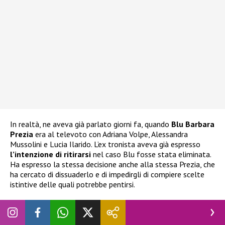
In realtà, ne aveva già parlato giorni fa, quando
Blu Barbara
Prezia
era al televoto con Adriana Volpe, Alessandra
Mussolini e Lucia Ilarido. L’ex tronista aveva già espresso
l’intenzione di ritirarsi
nel caso Blu fosse stata eliminata.
Ha espresso la stessa decisione anche alla stessa Prezia, che
ha cercato di dissuaderlo e di impedirgli di compiere scelte
istintive delle quali potrebbe pentirsi.
Grande Fratello Vip, Nicolò Brigante vuole
abbandonare: cosa è successo