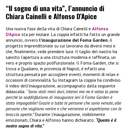
“Il sogno di una vita”, l’annuncio di
Chiara Cainelli e Alfonso D’Apice
Una nuova fase della vita di Chiara Cainelli e
Alfonso
D’Apice
sta per iniziare. La coppia infatti ha fatto un grande
annuncio, ovvero
l’inaugurazione del Foma Garden
, il
progetto imprenditoriale su cui lavorano da diversi mesi e
che, finalmente, vede prendere luce. Il taglio del nastro ha
sancito l’apertura a una struttura moderna e raffinata, un
vero e proprio spazio polifunzionale. Il Foma Garden, che si
trova a Qualiano, in provincia di Napoli, è infatti una
struttura pensata per accogliere eventi, momenti di relax e
occasioni di convivialità. Su Instagram la coppia ha condiviso
il video dell’inaugurazione, accompagnato dalla seguente
didascalia: “
Sono stati mesi duri, intensi ma ne è valsa la pena
perché la soddisfazione di inaugurare ieri il Foma Garden è
stata impagabile! Grazie a tutte le persone che sono venute, alle
persone che vogliono venire e che verranno vi aspettiamo con le
braccia aperte.”
Durante l’inaugurazione, visibilmente
emozionati, Chiara e Alfonso hanno dichiarato:
“Questo è il
nostro sogno di vita.”