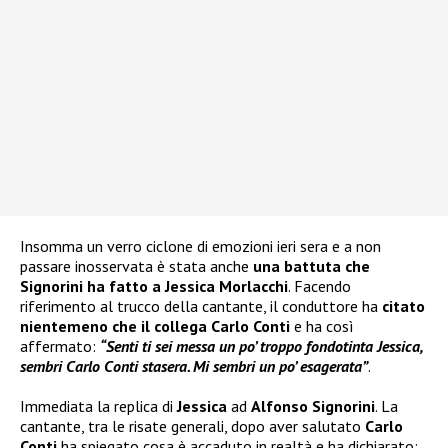
Insomma un verro ciclone di emozioni ieri sera e a non
passare inosservata è stata anche
una battuta che
Signorini ha fatto a Jessica Morlacchi
. Facendo
riferimento al trucco della cantante, il conduttore ha
citato
nientemeno che il collega Carlo Conti
e ha così
affermato:
“Senti ti sei messa un po’ troppo fondotinta Jessica,
sembri Carlo Conti stasera. Mi sembri un po’ esagerata”
.
Immediata la replica di
Jessica
ad
Alfonso Signorini
. La
cantante, tra le risate generali, dopo aver salutato
Carlo
Conti
ha spiegato cosa è accaduto in realtà e ha dichiarato: