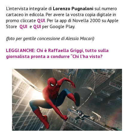
L’intervista integrale di
Lorenzo Pugnaloni
sul numero
cartaceo in edicola. Per avere la vostra copia digitale in
promo cliccate
QUI
. Per la app di Novella 2000 su Apple
Store
QUI
e
QUI
per Google Play.
(foto per gentile concessione di Alessia Macari)
LEGGI ANCHE: Chi è Raffaella Griggi, tutto sulla
giornalista pronta a condurre “Chi l’ha visto?