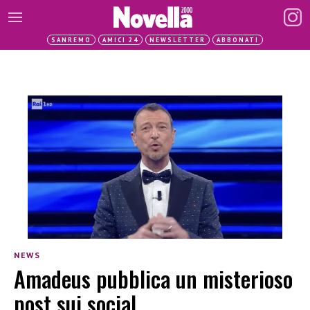
SANREMO
AMICI 24
NEWSLETTER
ABBONATI
NEWS
Amadeus pubblica un misterioso
post sui social