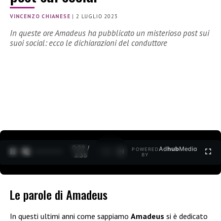
VINCENZO CHIANESE
|
2 LUGLIO 2023
In queste ore Amadeus ha pubblicato un misterioso post sui
suoi social: ecco le dichiarazioni del conduttore
0:30 /
Ad
hub
Media
POWERED
1
/
2
3:35
BY
Le parole di Amadeus
In questi ultimi anni come sappiamo
Amadeus
si è dedicato