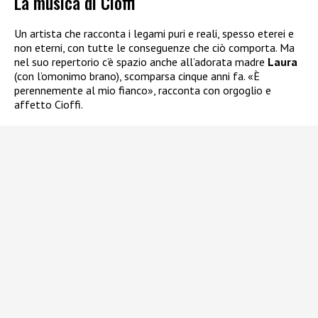
La musica di Cioffi
Un artista che racconta i legami puri e reali, spesso eterei e
non eterni, con tutte le conseguenze che ciò comporta. Ma
nel suo repertorio c’è spazio anche all’adorata madre
Laura
(con l’omonimo brano), scomparsa cinque anni fa. «È
perennemente al mio fianco», racconta con orgoglio e
affetto Cioffi.