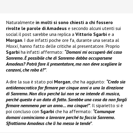
Naturalmente
in molti si sono chiesti a chi fossero
rivolte le parole di Amadeus
e secondo alcuni utenti sui
social il post sarebbe una replica a
Vittorio Sgarbi
e a
Morgan
. I due infatti poche ore fa, durante una serata al
Maxxi
, hanno fatto delle critiche al presentatore. Proprio
Sgarbi
ha infatti affermato:
“Domani mi occuperò del caso
Sanremo. È possibile che di Sanremo debba occuparsene
Amadeus? Potrà fare il presentatore, ma non deve scegliere le
canzoni, che roba è?”
.
A dire la sua è stato poi
Morgan
, che ha aggiunto:
“Credo sia
antidemocratico far firmare per cinque anni a uno la direzione
di Sanremo. Non dico perché lui non se ne intende di musica,
perché questo è un dato di fatto. Sarebbe una cosa da non fargli
firmare nemmeno per un anno… ma cinque!”
. Il siparietto si è
poi concluso con
Sgarbi
che ha affermato:
“Comunque
domani cominciamo a lavorare perché tu faccia Sanremo.
Sfrattiamo Amadeus che lì ha messo le tende”
.