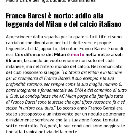
Maura Lari, e deii figli, Edoardo e Giannandrea.
Franco Baresi è morto: addio alla
leggenda del Milan e del calcio italiano
A prescindere dalla squadra per la quale si fa il tifo ci sono
calciatori che diventano per tutti delle vere e proprie
leggende al di là, appunto, dei colori. Franco Baresi è uno di
essi.
L’ex difensore del Milan è
morto
nella notte a soli
66 anni
, lasciando un vuoto enorme non solo nel club
milanese, ma nell’intero mondo del calcio. Nel comunicato
del club rossonero si legge:
“La Storia del Milan è in lacrime
per la scomparsa di Franco Baresi. Il suo esempio e la sua
profondità saranno, per sempre come la sua maglia numero 6,
parte integrante e fondamentale del DNA e del cammino di tutto
il Club. Le condoglianze che AC Milan porge alla famiglia tutta
di Franco Baresi sono le stesse che ogni tifoso rossonero fa a sé
stesso in un’ora così dura.
” Lo scorso anno Franco Baresi era
stato sottoposto a un intervento per un nodulo polmonare
e inizialmente sembrava che la situazione fosse tornata
sotto controllo. Poi, però, le sue condizioni sono peggiorate
fino alla tragica notizia della morte.