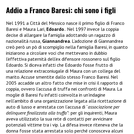
Addio a Franco Baresi: chi sono i figli
Nel 1991 a Città del Messico nasce il primo figlio di Franco
Baresi e Maura Lari,
Edoardo
.. Nel 1997 invece la coppia
decise di allargare la famiglia adottando un ragazzo di
nazionalità russa,
Giannandrea
. L’adozione di Giannandrea
creò però un pò di scompiglio nella famiglia Baresi, in quanto
iniziarono a circolare voci che mettevano in dubbio
l’effettiva paternità dell’ex difensore rossonero sul figlio
Edoardo. Si diceva infatti che Edoardo fosse frutto di
una relazione extraconiugale di Maura con un collega del
marito. Accuse smentite dallo stesso Franco Baresi. Nel
2005 accadde un altro fatto che mise in crisi il rapporto di
coppia, ovvero l’accusa di truffa nei confronti di Maura. La
moglie di Baresi fu infatti coinvolta in un’indagine
nell’ambito di una organizzazione legata alla ricettazione di
auto di lusso e arrestata
con l’accusa di “
associazione per
delinquere finalizzata alla truffa”
: per gli inquirenti, Maura
aveva utilizzato la sua rete di contatti per avvicinare
potenziali vittime tra i vip. La difesa invece riteneva che la
donna fosse stata arrestata solo perché conosceva alcuni