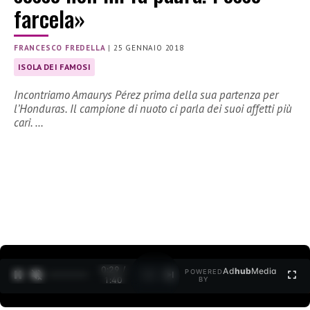
farcela»
FRANCESCO FREDELLA
|
25 GENNAIO 2018
ISOLA DEI FAMOSI
Incontriamo Amaurys Pérez prima della sua partenza per
l’Honduras. Il campione di nuoto ci parla dei suoi affetti più
cari. …
0:30 /
Ad
hub
Media
POWERED
1
/
2
1:40
BY