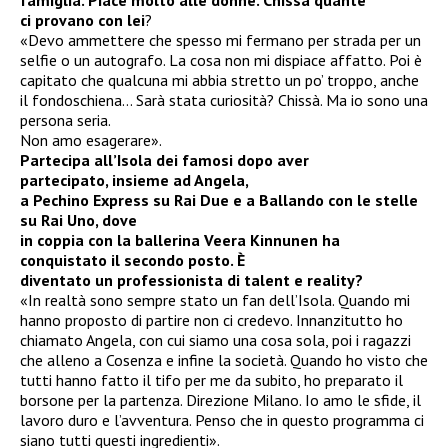
ci
provano con lei
?
«Devo ammettere che spesso mi fermano per strada per un
selfie o un autografo. La cosa non mi dispiace affatto. Poi è
capitato che qualcuna mi abbia stretto un po’ troppo, anche
il fondoschiena… Sarà stata curiosità? Chissà. Ma io sono una
persona seria.
Non amo esagerare».
Partecipa all’Isola dei famosi
dopo aver
partecipato,
insieme ad Angela,
a Pechino Express su Rai
Due e a Ballando con le
stelle
su Rai Uno, dove
in coppia con la ballerina
Veera Kinnunen ha
conquistato il secondo posto. È
diventato un professionista
di talent e reality?
«In realtà sono sempre stato un fan dell’Isola. Quando mi
hanno proposto di partire non ci credevo. Innanzitutto ho
chiamato Angela, con cui siamo una cosa sola, poi i ragazzi
che alleno a Cosenza e infine la società. Quando ho visto che
tutti hanno fatto il tifo per me da subito, ho preparato il
borsone per la partenza. Direzione Milano. Io amo le sfide, il
lavoro duro e l’avventura. Penso che in questo programma ci
siano tutti questi ingredienti».