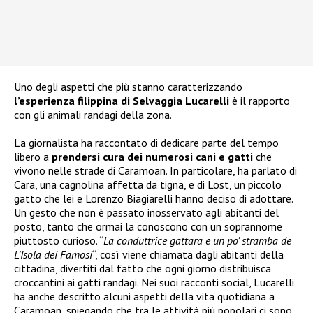
Uno degli aspetti che più stanno caratterizzando
l’esperienza filippina di Selvaggia Lucarelli
è il rapporto
con gli animali randagi della zona.
La giornalista ha raccontato di dedicare parte del tempo
libero a
prendersi cura dei numerosi cani e gatti
che
vivono nelle strade di Caramoan. In particolare, ha parlato di
Cara, una cagnolina affetta da tigna, e di Lost, un piccolo
gatto che lei e Lorenzo Biagiarelli hanno deciso di adottare.
Un gesto che non è passato inosservato agli abitanti del
posto, tanto che ormai la conoscono con un soprannome
piuttosto curioso. “
La conduttrice gattara e un po’ stramba de
L’Isola dei Famosi
“, così viene chiamata dagli abitanti della
cittadina, divertiti dal fatto che ogni giorno distribuisca
croccantini ai gatti randagi. Nei suoi racconti social, Lucarelli
ha anche descritto alcuni aspetti della vita quotidiana a
Caramoan, spiegando che tra le attività più popolari ci sono