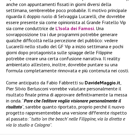
anche con appuntamenti fissati in giorni diversi della
settimana, sembrerebbe poco probabile. Il motivo principale
riguarda il doppio ruolo di Selvaggia Lucarelli, che dovrebbe
essere presente sia come opinionista al Grande Fratello Vip
sia come conduttrice de
L’Isola dei Famosi
. Una
sovrapposizione tra i due programmi potrebbe generare
qualche difficoltà nella percezione del pubblico: vedere
Lucarelli nello studio del GF Vip a inizio settimana e pochi
giorni dopo protagonista sulle spiagge delle Filippine
potrebbe creare una certa confusione narrativa. Il reality
ambientato all’estero, inoltre, dovrebbe puntare su una
formula completamente rinnovata e più contenuta nei costi.
Come anticipato da Fabio Fabbretti su
DavideMaggio.it
,
Pier Silvio Berlusconi vorrebbe valutare personalmente il
risultato finale prima di approvare definitivamente la messa
in onda. “
Pare che l’editore voglia visionare personalmente il
risultato
”, sarebbe quanto riportato, proprio perché il nuovo
progetto rappresenterebbe una versione differente rispetto
al passato: “
tutto ‘on the beach’ nelle Filippine, via la diretta e
via lo studio a Cologno
”.