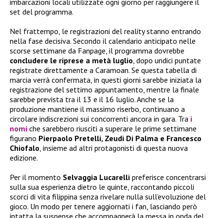
imbarcazioni locali utilizzate ogni giorno per raggiungere il
set del programma.
Nel frattempo, le registrazioni del reality stanno entrando
nella fase decisiva. Secondo il calendario anticipato nelle
scorse settimane da Fanpage, il programma dovrebbe
concludere le riprese a metà luglio
, dopo undici puntate
registrate direttamente a Caramoan. Se questa tabella di
marcia verrà confermata, in questi giorni sarebbe iniziata la
registrazione del settimo appuntamento, mentre la finale
sarebbe prevista tra il 13 e il 16 luglio. Anche se la
produzione mantiene il massimo riserbo, continuano a
circolare indiscrezioni sui concorrenti ancora in gara. Tra
i
nomi
che sarebbero riusciti a superare le prime settimane
figurano
Pierpaolo Pretelli, Zeudi Di Palma e Francesco
Chiofalo
, insieme ad altri protagonisti di questa nuova
edizione.
Per il momento
Selvaggia Lucarelli
preferisce concentrarsi
sulla sua esperienza dietro le quinte, raccontando piccoli
scorci di vita filippina senza rivelare nulla sull’evoluzione del
gioco. Un modo per tenere aggiornati i fan, lasciando però
intatta la suspense che accompagnerà la messa in onda del