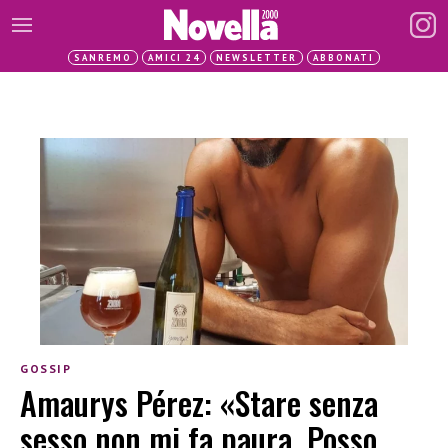
SANREMO
AMICI 24
NEWSLETTER
ABBONATI
GOSSIP
Amaurys Pérez: «Stare senza
sesso non mi fa paura. Posso