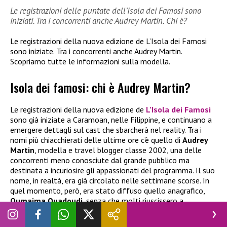
Le registrazioni delle puntate dell’Isola dei Famosi sono
iniziati. Tra i concorrenti anche Audrey Martin. Chi è?
Le registrazioni della nuova edizione de L’Isola dei Famosi
sono iniziate. Tra i concorrenti anche Audrey Martin.
Scopriamo tutte le informazioni sulla modella.
Isola dei famosi: chi è Audrey Martin?
Le registrazioni della nuova edizione de
L’Isola dei Famosi
sono già iniziate a Caramoan, nelle Filippine, e continuano a
emergere dettagli sul cast che sbarcherà nel reality. Tra i
nomi più chiacchierati delle ultime ore c’è quello di
Audrey
Martin
, modella e travel blogger classe 2002, una delle
concorrenti meno conosciute dal grande pubblico ma
destinata a incuriosire gli appassionati del programma. Il suo
nome, in realtà, era già circolato nelle settimane scorse. In
quel momento, però, era stato diffuso quello anagrafico,
Oumaima Ouadoudi
, senza che molti riuscissero a
collegarlo all’identità con cui oggi lavora sui social. Solo
successivamente è emerso che si trattava proprio della