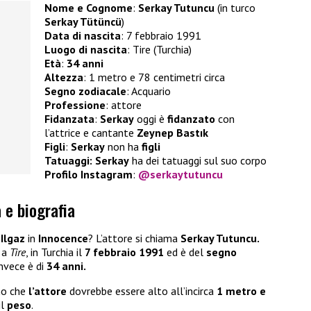
Nome e Cognome
:
Serkay Tutuncu
(in turco
Serkay Tütüncü
)
Data di nascita
: 7 febbraio 1991
Luogo di nascita
: Tire (Turchia)
Età
:
34 anni
Altezza
: 1 metro e 78 centimetri circa
Segno zodiacale
: Acquario
Professione
: attore
Fidanzata
:
Serkay
oggi è
fidanzato
con
l’attrice e cantante
Zeynep Bastık
Figli
:
Serkay
non ha
figli
Tatuaggi: Serkay
ha dei tatuaggi sul suo corpo
Profilo Instagram
:
@serkaytutuncu
 e biografia
 Ilgaz
in
Innocence
? L’attore si chiama
Serkay Tutuncu.
 a
Tire
, in Turchia il
7 febbraio 1991
ed è del
segno
nvece è di
34 anni.
mo che
l’attore
dovrebbe essere alto all’incirca
1 metro e
il
peso
.