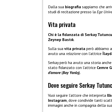
Dalla sua
biografia
sappiamo che arriv
studi di recitazione presso la
Ege Unive
Vita privata
Chi è la fidanzata di Serkay Tutunc
Zeynep Bastık
.
Sulla sua
vita privata
però abbiamo an
avuto una
relazione
con l’attrice
İlayd
Serkay però ha avuto una storia anche
stato fidanzato con l’attrice
Cemre G
d’amore
(
Bay Yanlış
).
Dove seguire Serkay Tutunc
Vuoi seguire l’attore che interpreta
Ilk
Instagram
, dove condivide tanti scat
immagini anche in compagnia della su