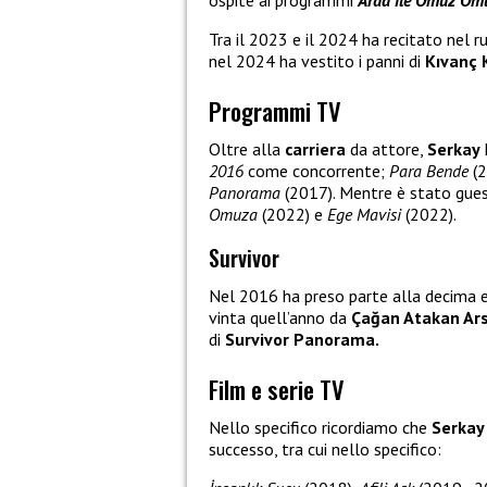
ospite ai programmi
Arda ile Omuz Om
Tra il 2023 e il 2024 ha recitato nel r
nel 2024 ha vestito i panni di
Kıvanç 
Programmi TV
Oltre alla
carriera
da attore,
Serkay
2016
come concorrente;
Para Bende
(2
Panorama
(2017). Mentre è stato gues
Omuza
(2022) e
Ege Mavisi
(2022).
Survivor
Nel 2016 ha preso parte alla decima e
vinta quell’anno da
Çağan Atakan Ar
di
Survivor Panorama.
Film e serie TV
Nello specifico ricordiamo che
Serkay
successo, tra cui nello specifico: