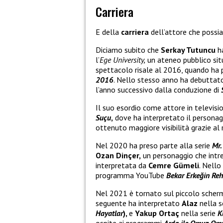
Carriera
E della
carriera
dell’attore che possi
Diciamo subito che
Serkay Tutuncu
h
l’
Ege University,
un ateneo pubblico sit
spettacolo risale al 2016, quando ha
2016
. Nello stesso anno ha debutt
l’anno successivo dalla conduzione di
Il suo esordio come attore in televisi
Suçu
,
dove ha interpretato il personag
ottenuto maggiore visibilità grazie al 
Nel 2020 ha preso parte alla serie
Mr.
Ozan Dinçer,
un personaggio che intr
interpretata da
Cemre Gümeli
. Nello
programma YouTube
Bekar Erkeğin Reh
Nel 2021 è tornato sul piccolo scherm
seguente ha interpretato
Alaz
nella s
Hayatlar
),
e
Yakup Ortaç
nella serie
K