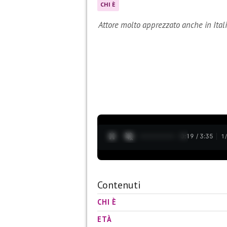
CHI È
Attore molto apprezzato anche in Ital
0:20 / 3:35
1
Contenuti
CHI È
ETÀ