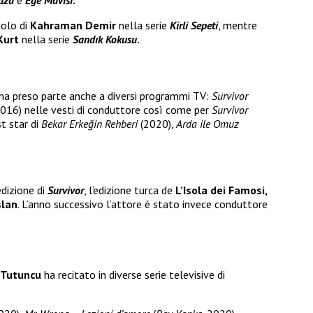
uza
e
Ege Mavisi
.
uolo di
Kahraman Demir
nella serie
Kirli
Sepeti
, mentre
Kurt
nella serie
Sandık Kokusu
.
ha preso parte anche a diversi programmi TV:
Survivor
016) nelle vesti di conduttore così come per
Survivor
t star di
Bekar Erkeğin Rehberi
(2020),
Arda ile Omuz
dizione di
Survivor
, l’edizione turca de
L’Isola dei Famosi,
slan
. L’anno successivo l’attore è stato invece conduttore
 Tutuncu
ha recitato in diverse serie televisive di