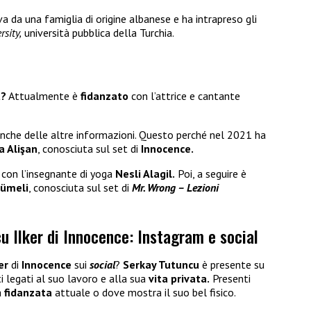
a da una famiglia di origine albanese e ha intrapreso gli
rsity,
università pubblica della Turchia.
u?
Attualmente è
fidanzato
con l’attrice e cantante
che delle altre informazioni. Questo perché nel 2021 ha
a Alişan
, conosciuta sul set di
Innocence.
 con l’insegnante di yoga
Nesli Alagil.
Poi, a seguire è
ümeli
, conosciuta sul set di
Mr. Wrong – Lezioni
u Ilker di Innocence: Instagram e social
er
di
Innocence
sui
social
?
Serkay Tutuncu
è presente su
ti legati al suo lavoro e alla sua
vita privata.
Presenti
a
fidanzata
attuale o dove mostra il suo bel fisico.