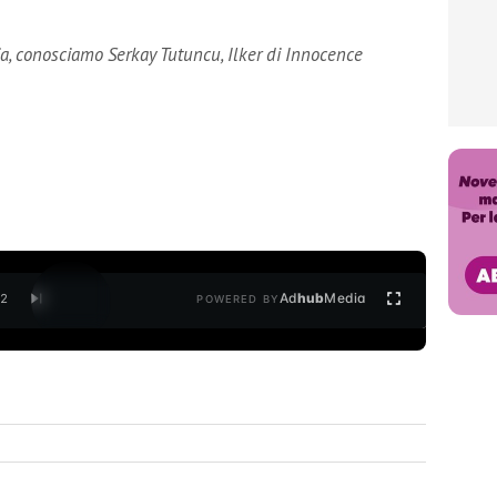
ia, conosciamo Serkay Tutuncu, Ilker di Innocence
Ad
hub
Media
/
2
POWERED BY