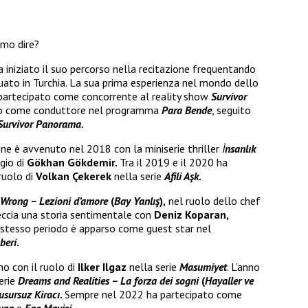
amo dire?
a iniziato il suo percorso nella recitazione frequentando
uato in Turchia. La sua prima esperienza nel mondo dello
 partecipato come concorrente al reality show
Survivor
ato come conduttore nel programma
Para Bende
, seguito
Survivor Panorama
.
one è avvenuto nel 2018 con la miniserie thriller
İ
nsanlık
gio di
Gökhan Gökdemir.
Tra il 2019 e il 2020 ha
ruolo di
Volkan Çekerek
nella serie
Afili Aşk
.
 Wrong – Lezioni d’amore
(
Bay Yanlış
),
nel ruolo dello chef
eccia una storia sentimentale con
Deniz Koparan,
 stesso periodo è apparso come guest star nel
beri
.
o con il ruolo di
Ilker Ilgaz
nella serie
Masumiyet
. L’anno
erie
Dreams and Realities – La forza dei sogni
(
Hayaller ve
usursuz Kiracı
.
Sempre nel 2022 ha partecipato come