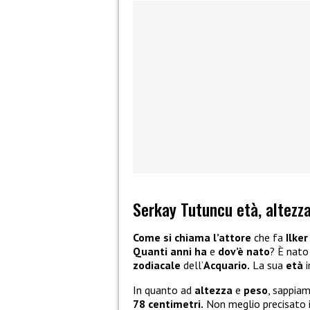
Serkay Tutuncu età, altezza
Come si chiama l’attore
che fa
Ilker
Quanti anni ha
e
dov’è nato
? È nato
zodiacale
dell’
Acquario.
La sua
età
i
In quanto ad
altezza
e
peso
, sappia
78 centimetri.
Non meglio precisato 