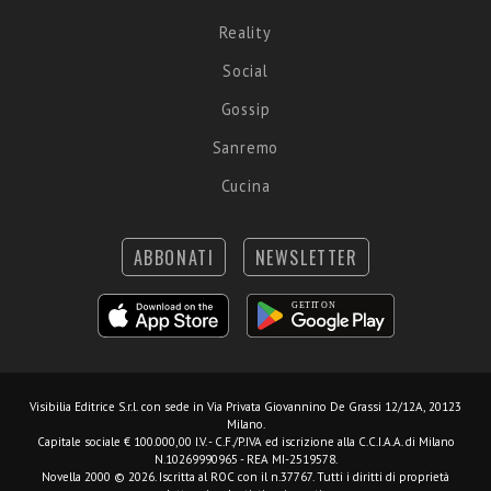
Reality
Social
Gossip
Sanremo
Cucina
ABBONATI
NEWSLETTER
Visibilia Editrice S.r.l.
con sede in Via Privata Giovannino De Grassi 12/12A, 20123
Milano.
Capitale sociale € 100.000,00 I.V. - C.F./P.IVA ed iscrizione alla C.C.I.A.A. di Milano
N.10269990965 - REA MI-2519578.
Novella 2000 © 2026. Iscritta al ROC con il n.37767. Tutti i diritti di proprietà