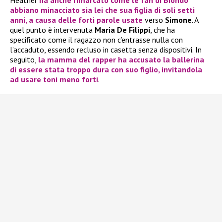
Heather
ha anche rimarcato come le fan di Biondo
abbiano minacciato sia lei che sua figlia di soli setti
anni, a causa delle forti parole usate
verso
Simone
. A
quel punto è intervenuta
Maria De Filippi
, che ha
specificato come il ragazzo non c’entrasse nulla con
l’accaduto, essendo recluso in casetta senza dispositivi. In
seguito,
la mamma del rapper ha accusato la ballerina
di essere stata troppo dura con suo figlio, invitandola
ad usare toni meno forti
.