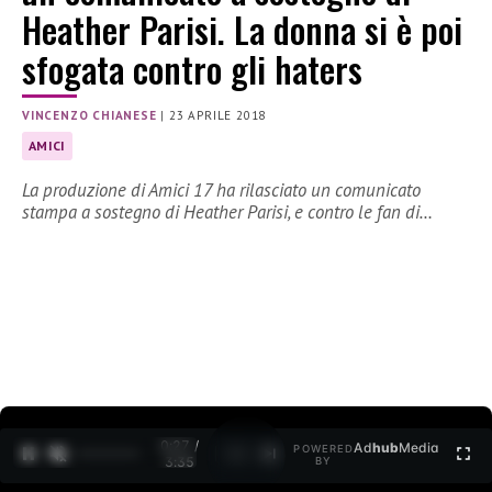
Heather Parisi. La donna si è poi
sfogata contro gli haters
VINCENZO CHIANESE
|
23 APRILE 2018
AMICI
La produzione di Amici 17 ha rilasciato un comunicato
stampa a sostegno di Heather Parisi, e contro le fan di…
0:27 /
Ad
hub
Media
POWERED
1
/
2
3:35
BY