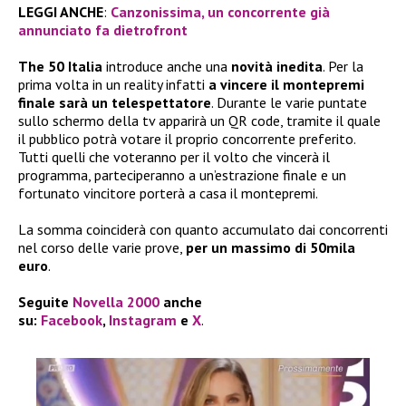
LEGGI ANCHE
:
Canzonissima, un concorrente già
annunciato fa dietrofront
The 50 Italia
introduce anche una
novità inedita
. Per la
prima volta in un reality infatti
a vincere il montepremi
finale sarà un telespettatore
. Durante le varie puntate
sullo schermo della tv apparirà un QR code, tramite il quale
il pubblico potrà votare il proprio concorrente preferito.
Tutti quelli che voteranno per il volto che vincerà il
programma, parteciperanno a un’estrazione finale e un
fortunato vincitore porterà a casa il montepremi.
La somma coinciderà con quanto accumulato dai concorrenti
nel corso delle varie prove,
per un massimo di 50mila
euro
.
Seguite
Novella 2000
anche
su:
Facebook
,
Instagram
e
X
.