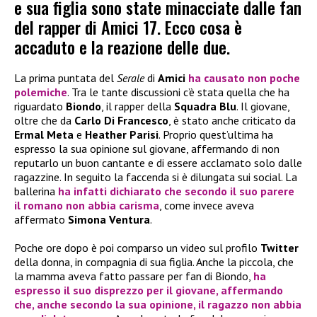
e sua figlia sono state minacciate dalle fan
del rapper di Amici 17. Ecco cosa è
accaduto e la reazione delle due.
La prima puntata del
Serale
di
Amici
ha causato non poche
polemiche
. Tra le tante discussioni c’è stata quella che ha
riguardato
Biondo
, il rapper della
Squadra Blu
. Il giovane,
oltre che da
Carlo Di Francesco
, è stato anche criticato da
Ermal Meta
e
Heather Parisi
. Proprio quest’ultima ha
espresso la sua opinione sul giovane, affermando di non
reputarlo un buon cantante e di essere acclamato solo dalle
ragazzine. In seguito la faccenda si è dilungata sui social. La
ballerina
ha infatti dichiarato che secondo il suo parere
il romano non abbia carisma
, come invece aveva
affermato
Simona Ventura
.
Poche ore dopo è poi comparso un video sul profilo
Twitter
della donna, in compagnia di sua figlia. Anche la piccola, che
la mamma aveva fatto passare per fan di Biondo,
ha
espresso il suo disprezzo per il giovane, affermando
che, anche secondo la sua opinione, il ragazzo non abbia