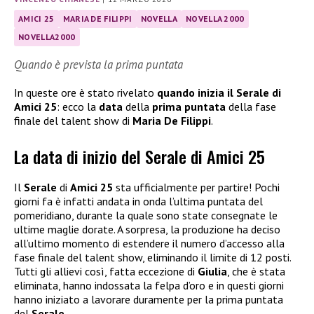
AMICI 25
MARIA DE FILIPPI
NOVELLA
NOVELLA 2000
NOVELLA2000
Quando è prevista la prima puntata
In queste ore è stato rivelato
quando inizia il Serale di
Amici 25
: ecco la
data
della
prima puntata
della fase
finale del talent show di
Maria De Filippi
.
La data di inizio del Serale di Amici 25
Il
Serale
di
Amici 25
sta ufficialmente per partire! Pochi
giorni fa è infatti andata in onda l’ultima puntata del
pomeridiano, durante la quale sono state consegnate le
ultime maglie dorate. A sorpresa, la produzione ha deciso
all’ultimo momento di estendere il numero d’accesso alla
fase finale del talent show, eliminando il limite di 12 posti.
Tutti gli allievi così, fatta eccezione di
Giulia
, che è stata
eliminata, hanno indossata la felpa d’oro e in questi giorni
hanno iniziato a lavorare duramente per la prima puntata
del
Serale
.