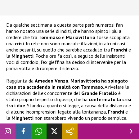
Da qualche settimana a questa parte però numerosi fan
hanno notato una serie di indizi, che hanno spinto i più a
credere che tra
Tommaso
e
Mariavittoria
fosse scoppiata
una
crisi
. In rete non sono mancate illazioni, in alcuni casi
anche pesanti, su quello che sarebbe accaduto tra
Franchi
e
la
Minghetti
. Poche ore fa così, a seguito delle insistenti
voci di corridoio, l’ex gieffina ha deciso di intervenire per la
prima volta e di rompere il silenzio.
Raggiunta da
Amedeo Venza
,
Mariavittoria ha spiegato
cosa sta accadendo in realtà con Tommaso
. A rivelare le
dichiarazioni dell’ex concorrente del
Grande Fratello
è
stato proprio l’esperto di gossip, che ha
confermato la crisi
tra i due
. Stando a quanto si legge, a causa della distanza e
di alcune incomprensioni legate alla lontananza,
Franchi
e
la
Minghetti
non starebbero vivendo un periodo semplice.