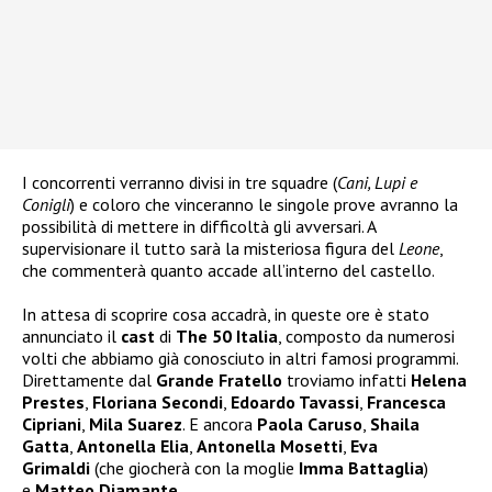
I concorrenti verranno divisi in tre squadre (
Cani, Lupi e
Conigli
) e coloro che vinceranno le singole prove avranno la
possibilità di mettere in difficoltà gli avversari. A
supervisionare il tutto sarà la misteriosa figura del
Leone
,
che commenterà quanto accade all’interno del castello.
In attesa di scoprire cosa accadrà, in queste ore è stato
annunciato il
cast
di
The 50 Italia
, composto da numerosi
volti che abbiamo già conosciuto in altri famosi programmi.
Direttamente dal
Grande Fratello
troviamo infatti
Helena
Prestes
,
Floriana Secondi
,
Edoardo Tavassi
,
Francesca
Cipriani
,
Mila Suarez
. E ancora
Paola Caruso
,
Shaila
Gatta
,
Antonella Elia
,
Antonella Mosetti
,
Eva
Grimaldi
(che giocherà con la moglie
Imma Battaglia
)
e
Matteo Diamante
.