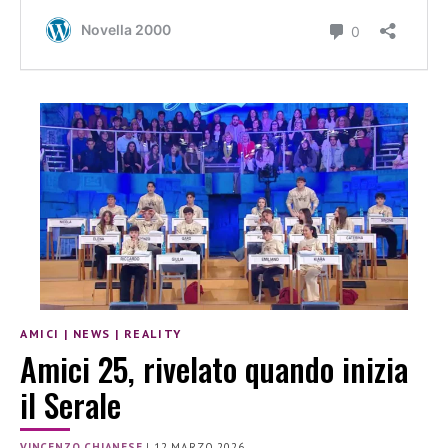
AMICI
|
NEWS
|
REALITY
Amici 25, rivelato quando inizia
il Serale
VINCENZO CHIANESE
|
12 MARZO 2026