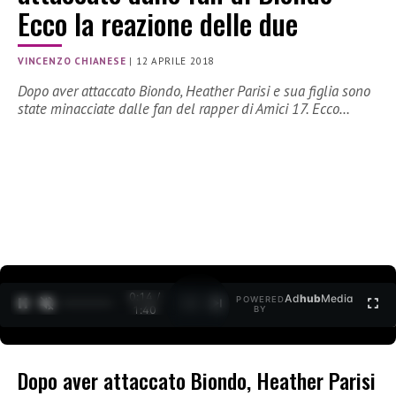
Ecco la reazione delle due
VINCENZO CHIANESE
|
12 APRILE 2018
Dopo aver attaccato Biondo, Heather Parisi e sua figlia sono
state minacciate dalle fan del rapper di Amici 17. Ecco…
0:15 /
Ad
hub
Media
POWERED
1
/
2
1:40
BY
Dopo aver attaccato Biondo, Heather Parisi