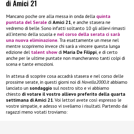
di Amici 21
Mancano poche ore alla messa in onda della
quinta
puntata
del
Serale
di
Amici 21
, e anche stasera ne
vedremo di belle. Sono infatti soltanto 10 gli allievi rimasti
all’interno della scuola e
nel corso della serata ci sarà
una nuova eliminazione
. Tra esattamente un mese nel
mentre scopriremo invece chi sarà a vincere questa lunga
edizione del
talent show
di
Maria De Filippi
, e di certo
anche per le ultime puntate non mancheranno tanti colpi di
scena e tante emozioni.
In attesa di scoprire cosa accadrà stasera e nel corso delle
prossime serate, in questi giorni noi di
Novella2000.it
abbiamo
lanciato un
sondaggio
sul nostro sito e vi abbiamo
chiesto
di votare il vostro allievo preferito della quarta
settimana di Amici 21
. Voi lettori avete così espresso le
vostre simpatie, e adesso vi sveliamo i risultati. Partendo dai
ragazzi meno votati troviamo: