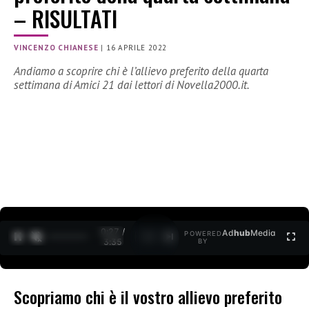
– RISULTATI
VINCENZO CHIANESE
|
16 APRILE 2022
Andiamo a scoprire chi è l’allievo preferito della quarta
settimana di Amici 21 dai lettori di Novella2000.it.
0:27 /
Ad
hub
Media
POWERED
1
/
2
3:35
BY
Scopriamo chi è il vostro allievo preferito