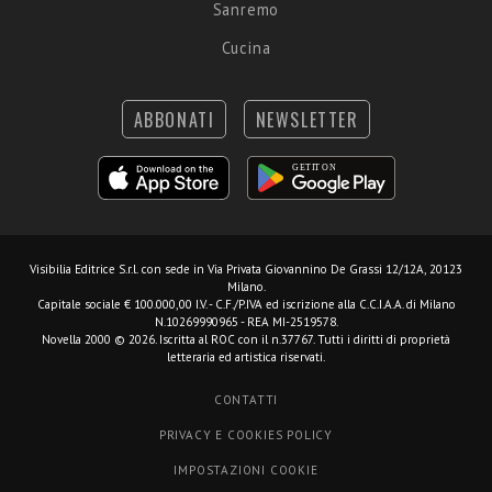
Sanremo
Cucina
ABBONATI
NEWSLETTER
Visibilia Editrice S.r.l.
con sede in Via Privata Giovannino De Grassi 12/12A, 20123
Milano.
Capitale sociale € 100.000,00 I.V. - C.F./P.IVA ed iscrizione alla C.C.I.A.A. di Milano
N.10269990965 - REA MI-2519578.
Novella 2000 © 2026. Iscritta al ROC con il n.37767. Tutti i diritti di proprietà
letteraria ed artistica riservati.
CONTATTI
PRIVACY E COOKIES POLICY
IMPOSTAZIONI COOKIE