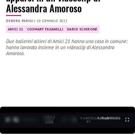
Alessandra Amoroso
DEBORA PARIGI
|
10 GENNAIO 2022
AMICI 21
COSMARY FASANELLI
DARIO SCHIRONE
Due ballerini allievi di Amici 21 hanno una cosa in comune:
hanno lavorato insieme in un videoclip di Alessandra
Amoroso.
0:27 /
Ad
hub
Media
POWERED
1
/
2
3:35
BY