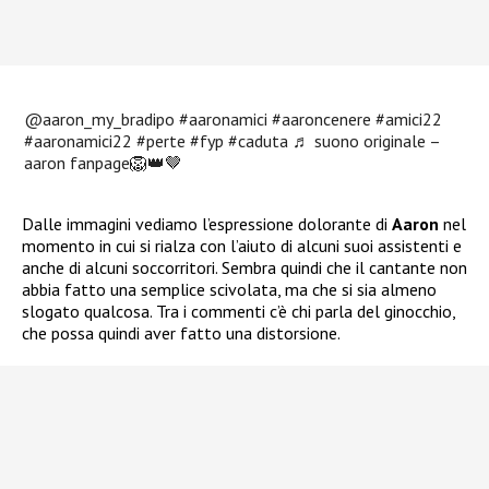
@aaron_my_bradipo
#aaronamici
#aaroncenere
#amici22
#aaronamici22
#perte
#fyp
#caduta
♬ suono originale –
aaron fanpage🦁👑🤎
Dalle immagini vediamo l’espressione dolorante di
Aaron
nel
momento in cui si rialza con l’aiuto di alcuni suoi assistenti e
anche di alcuni soccorritori. Sembra quindi che il cantante non
abbia fatto una semplice scivolata, ma che si sia almeno
slogato qualcosa. Tra i commenti c’è chi parla del ginocchio,
che possa quindi aver fatto una distorsione.