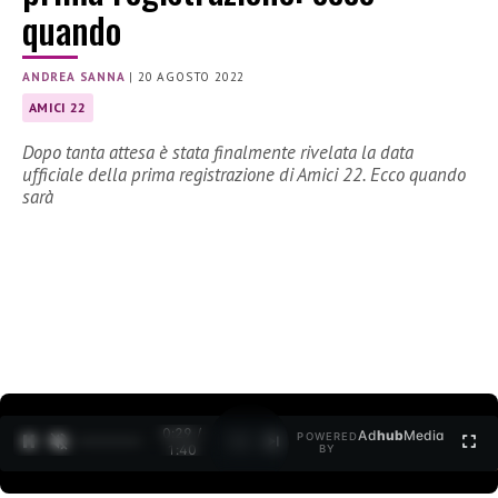
quando
ANDREA SANNA
|
20 AGOSTO 2022
AMICI 22
Dopo tanta attesa è stata finalmente rivelata la data
ufficiale della prima registrazione di Amici 22. Ecco quando
sarà
0:30 /
Ad
hub
Media
POWERED
1
/
2
1:40
BY