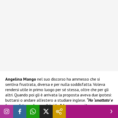
Angelina Mango
nel suo discorso ha ammesso che si
sentiva frustrata, diversa e per nulla soddisfatta. Voleva
rendersi utile in primo luogo per sé stessa, oltre che per gli
altri. Quando poi gli è arrivata la proposta aveva due ipotesi:
buttarsi o andare all’estero a studiare inglese.
“Ho ‘smattato’ e
ho mandato un demo e dei video”
, ha proseguito.
Quindi la
svolta
che l’ha portata dritta verso
Amici
. L’hanno