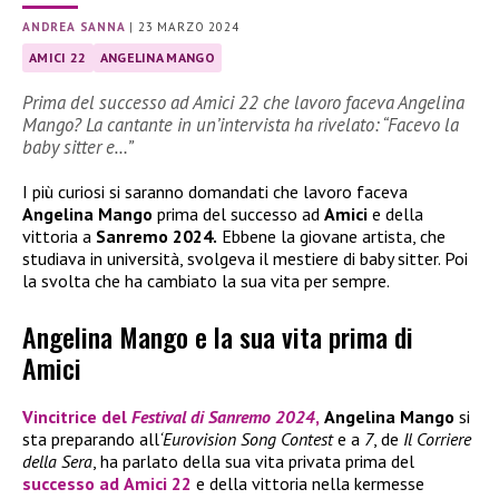
ANDREA SANNA
|
23 MARZO 2024
AMICI 22
ANGELINA MANGO
Prima del successo ad Amici 22 che lavoro faceva Angelina
Mango? La cantante in un’intervista ha rivelato: “Facevo la
baby sitter e…”
I più curiosi si saranno domandati che lavoro faceva
Angelina Mango
prima del successo ad
Amici
e della
vittoria a
Sanremo 2024.
Ebbene la giovane artista, che
studiava in università, svolgeva il mestiere di baby sitter. Poi
la svolta che ha cambiato la sua vita per sempre.
Angelina Mango e la sua vita prima di
Amici
Vincitrice del
Festival di Sanremo 2024
,
Angelina Mango
si
sta preparando all
‘Eurovision Song Contest
e a
7
, de
Il Corriere
della Sera
, ha parlato della sua vita privata prima del
successo ad
Amici 22
e della vittoria nella kermesse