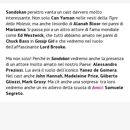
Sandokan
peraltro vanta un cast davvero molto
interessante. Non solo
Can Yaman
nelle vesti della
Tigre
della Malesia
, ma anche l’esordio di
Alanah Bloor
nei panni di
Marianna
. Si passa poi a un altro attore di fama mondiale
come
Ed Westwick,
che tutti abbiamo amato nei panni di
Chuck Bass
in
Gossip Girl
e che vedremo nel ruolo
dell’affascinante
Lord Brooke.
Ma non solo! Perché in
Sandokan
vedremo anche la presenza
di un attore molto amato nel nostro Paese:
Alessandro
Preziosi.
Lui avrà il ruolo dell’iconico
Yanez de Gomera
.
Nel cast anche
John Hannah, Madeleine Price, Gilberto
Gliozzi, Mark Grosy
. Ma c’è anche una sorpresa: tra loro
vedremo anche un ex allievo della scuola di
Amici
: Samuele
Segreto.