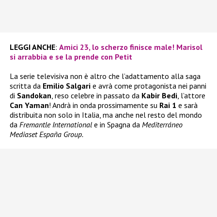
LEGGI ANCHE
:
Amici 23, lo scherzo finisce male! Marisol
si arrabbia e se la prende con Petit
La serie televisiva non è altro che l’adattamento alla saga
scritta da
Emilio Salgari
e avrà come protagonista nei panni
di
Sandokan
, reso celebre in passato da
Kabir Bedi
, l’attore
Can Yaman
! Andrà in onda prossimamente su
Rai 1
e sarà
distribuita non solo in Italia, ma anche nel resto del mondo
da
Fremantle International
e in Spagna da
Mediterráneo
Mediaset España Group.