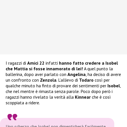
I ragazzi di
Amici 22
infatti
hanno fatto credere a Isobel
che Mattia si fosse innamorato di lei!
A quel punto la
ballerina, dopo aver parlato con
Angelina
, ha deciso di avere
un confronto con
Zenzola
. L’allievo di
Todaro
così per
qualche minuto ha finto di provare dei sentimenti per
Isobel
,
che nel mentre è rimasta senza parole. Poco dopo però i
ragazzi hanno rivelato la verità alla
Kinnear
che è così
scoppiata a ridere.
Uno scherzo che Isobel non dimenticherà facilmente