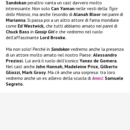
Sandokan
peraltro vanta un cast davvero molto
interessante. Non solo
Can Yaman
nelle vesti della
Tigre
della Malesia
, ma anche l’esordio di
Alanah Bloor
nei panni di
Marianna
. Si passa poi a un altro attore di fama mondiale
come
Ed Westwick,
che tutti abbiamo amato nei panni di
Chuck Bass
in
Gossip Girl
e che vedremo nel ruolo
dell’affascinante
Lord Brooke.
Ma non solo! Perché in
Sandokan
vedremo anche la presenza
di un attore molto amato nel nostro Paese:
Alessandro
Preziosi.
Lui avrà il ruolo dell’iconico
Yanez de Gomera
.
Nel cast anche
John Hannah, Madeleine Price, Gilberto
Gliozzi, Mark Grosy
. Ma c’è anche una sorpresa: tra loro
vedremo anche un ex allievo della scuola di
Amici
: Samuele
Segreto.