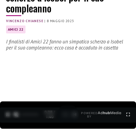
compleanno
VINCENZO CHIANESE
|
8 MAGGIO 2023
AMICI 22
I finalisti di Amici 22 fanno un simpatico scherzo a Isobel
per il suo compleanno: ecco cosa è accaduto in casetta
0:29 /
Ad
hub
Media
POWERED
1
/
2
1:40
BY