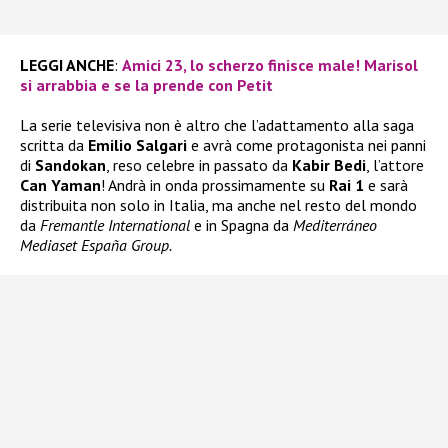
LEGGI ANCHE
:
Amici 23, lo scherzo finisce male! Marisol
si arrabbia e se la prende con Petit
La serie televisiva non è altro che l’adattamento alla saga
scritta da
Emilio Salgari
e avrà come protagonista nei panni
di
Sandokan
, reso celebre in passato da
Kabir Bedi
, l’attore
Can Yaman
! Andrà in onda prossimamente su
Rai 1
e sarà
distribuita non solo in Italia, ma anche nel resto del mondo
da
Fremantle International
e in Spagna da
Mediterráneo
Mediaset España Group.