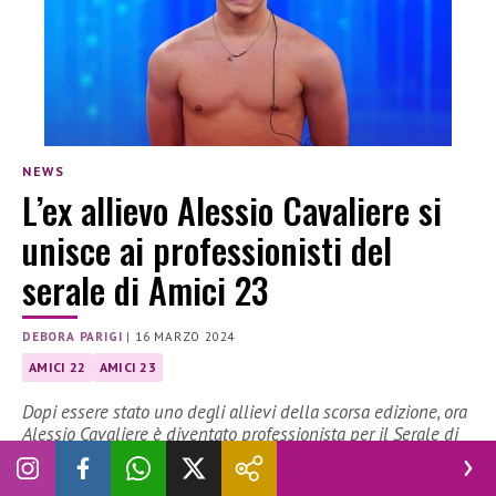
NEWS
L’ex allievo Alessio Cavaliere si
unisce ai professionisti del
serale di Amici 23
DEBORA PARIGI
|
16 MARZO 2024
AMICI 22
AMICI 23
Dopi essere stato uno degli allievi della scorsa edizione, ora
Alessio Cavaliere è diventato professionista per il Serale di
Amici 23