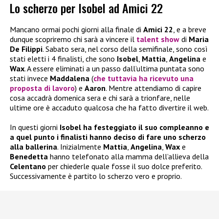
Lo scherzo per Isobel ad Amici 22
Mancano ormai pochi giorni alla finale di
Amici 22
, e a breve
dunque scopriremo chi sarà a vincere il
talent show
di
Maria
De Filippi
. Sabato sera, nel corso della semifinale, sono così
stati eletti i 4 finalisti, che sono
Isobel
,
Mattia
,
Angelina
e
Wax
. A essere eliminati a un passo dall’ultima puntata sono
stati invece
Maddalena
(
che tuttavia ha ricevuto una
proposta di lavoro
) e
Aaron
. Mentre attendiamo di capire
cosa accadrà domenica sera e chi sarà a trionfare, nelle
ultime ore è accaduto qualcosa che ha fatto divertire il web.
In questi giorni
Isobel ha festeggiato il suo compleanno e
a quel punto i finalisti hanno deciso di fare uno scherzo
alla ballerina
. Inizialmente
Mattia
,
Angelina
,
Wax
e
Benedetta
hanno telefonato alla mamma dell’allieva della
Celentano
per chiederle quale fosse il suo dolce preferito.
Successivamente è partito lo scherzo vero e proprio.