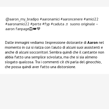
@aaron_my_bradipo
#aaronamici
#aaroncenere
#amici22
#aaronamici22
#perte
#fyp
#caduta
♬ suono originale –
aaron fanpage🦁👑🤎
Dalle immagini vediamo l’espressione dolorante di
Aaron
nel
momento in cui si rialza con l’aiuto di alcuni suoi assistenti e
anche di alcuni soccorritori. Sembra quindi che il cantante non
abbia fatto una semplice scivolata, ma che si sia almeno
slogato qualcosa. Tra i commenti c’è chi parla del ginocchio,
che possa quindi aver fatto una distorsione.