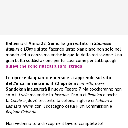
Ballerino di
Amici 22
,
Samu
ha già recitato in
Stranizza
d’amuri
e
L’Ora
e si sta facendo largo pian piano non solo nel
mondo della danza ma anche in quello della recitazione. Una
gran bella soddisfazione per lui così come per tutti quegli
allievi che sono riusciti a farsi strada.
Le riprese da quanto emerso e si apprende sul sito
dell’Ansa, inizieranno il 22 aprile
a
Formello
, dove
Sandokan
inaugurerà il nuovo Teatro 7. Ma toccheranno non
solo il
Lazio
ma anche la
Toscana
, l’isola di
Reunion
e anche
la
Calabria
, dov’è presente la colonia inglese di
Labuan
a
Lamezia Terme
, con il sostegno della Film Commission e
Regione Calabria.
Non vediamo l’ora di scoprire il lavoro completato!