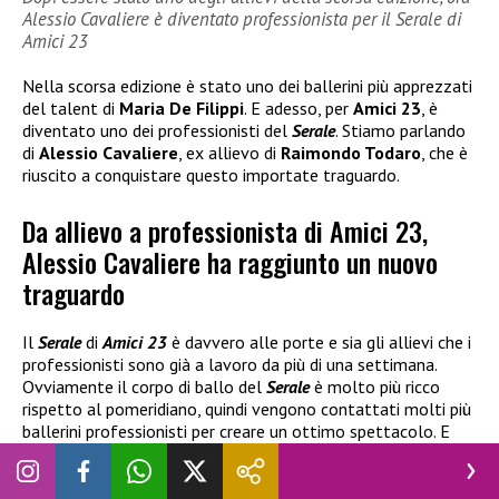
Alessio Cavaliere è diventato professionista per il Serale di
Amici 23
Nella scorsa edizione è stato uno dei ballerini più apprezzati
del talent di
Maria De Filippi
. E adesso, per
Amici 23
, è
diventato uno dei professionisti del
Serale
. Stiamo parlando
di
Alessio Cavaliere
, ex allievo di
Raimondo Todaro
, che è
riuscito a conquistare questo importate traguardo.
Da allievo a professionista di Amici 23,
Alessio Cavaliere ha raggiunto un nuovo
traguardo
Il
Serale
di
Amici 23
è davvero alle porte e sia gli allievi che i
professionisti sono già a lavoro da più di una settimana.
Ovviamente il corpo di ballo del
Serale
è molto più ricco
rispetto al pomeridiano, quindi vengono contattati molti più
ballerini professionisti per creare un ottimo spettacolo. E
molto spesso troviamo ex volti del talent che nel corso di
questi anni sono stati proprio tra i banchi della scuola.