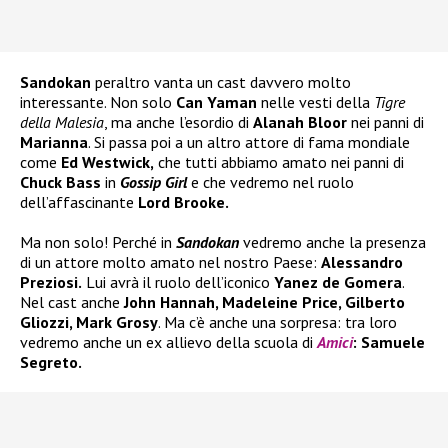
Sandokan
peraltro vanta un cast davvero molto
interessante. Non solo
Can Yaman
nelle vesti della
Tigre
della Malesia
, ma anche l’esordio di
Alanah Bloor
nei panni di
Marianna
. Si passa poi a un altro attore di fama mondiale
come
Ed Westwick,
che tutti abbiamo amato nei panni di
Chuck Bass
in
Gossip Girl
e che vedremo nel ruolo
dell’affascinante
Lord Brooke.
Ma non solo! Perché in
Sandokan
vedremo anche la presenza
di un attore molto amato nel nostro Paese:
Alessandro
Preziosi.
Lui avrà il ruolo dell’iconico
Yanez de Gomera
.
Nel cast anche
John Hannah, Madeleine Price, Gilberto
Gliozzi, Mark Grosy
. Ma c’è anche una sorpresa: tra loro
vedremo anche un ex allievo della scuola di
Amici
: Samuele
Segreto.