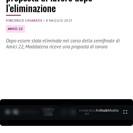
l’eliminazione
VINCENZO CHIANESE
|
8 MAGGIO 2023
AMICI 22
Dopo essere stata eliminata nel corso della semifinale di
Amici 22, Maddalena riceve una proposta di lavoro
0:30 /
Ad
hub
Media
POWERED
1
/
2
3:35
BY