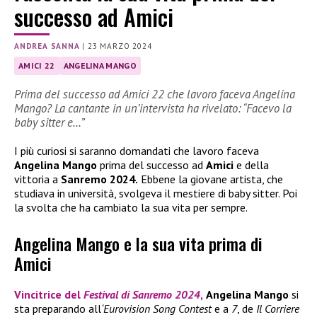
successo ad Amici
ANDREA SANNA
|
23 MARZO 2024
AMICI 22
ANGELINA MANGO
Prima del successo ad Amici 22 che lavoro faceva Angelina
Mango? La cantante in un’intervista ha rivelato: “Facevo la
baby sitter e…”
I più curiosi si saranno domandati che lavoro faceva
Angelina Mango
prima del successo ad
Amici
e della
vittoria a
Sanremo 2024.
Ebbene la giovane artista, che
studiava in università, svolgeva il mestiere di baby sitter. Poi
la svolta che ha cambiato la sua vita per sempre.
Angelina Mango e la sua vita prima di
Amici
Vincitrice del
Festival di Sanremo 2024
,
Angelina Mango
si
sta preparando all
‘Eurovision Song Contest
e a
7
, de
Il Corriere