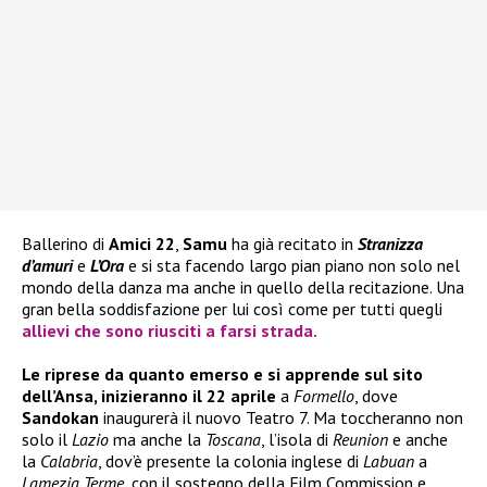
Ballerino di
Amici 22
,
Samu
ha già recitato in
Stranizza
d’amuri
e
L’Ora
e si sta facendo largo pian piano non solo nel
mondo della danza ma anche in quello della recitazione. Una
gran bella soddisfazione per lui così come per tutti quegli
allievi che sono riusciti a farsi strada.
Le riprese da quanto emerso e si apprende sul sito
dell’Ansa, inizieranno il 22 aprile
a
Formello
, dove
Sandokan
inaugurerà il nuovo Teatro 7. Ma toccheranno non
solo il
Lazio
ma anche la
Toscana
, l’isola di
Reunion
e anche
la
Calabria
, dov’è presente la colonia inglese di
Labuan
a
Lamezia Terme
, con il sostegno della Film Commission e