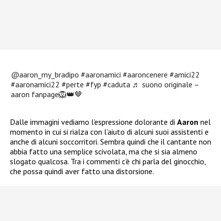
@aaron_my_bradipo
#aaronamici
#aaroncenere
#amici22
#aaronamici22
#perte
#fyp
#caduta
♬ suono originale –
aaron fanpage🦁👑🤎
Dalle immagini vediamo l’espressione dolorante di
Aaron
nel
momento in cui si rialza con l’aiuto di alcuni suoi assistenti e
anche di alcuni soccorritori. Sembra quindi che il cantante non
abbia fatto una semplice scivolata, ma che si sia almeno
slogato qualcosa. Tra i commenti c’è chi parla del ginocchio,
che possa quindi aver fatto una distorsione.