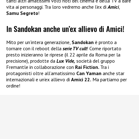
tanti altri amatissimi volti noti del cinema e della TV a dare
vita ai personaggi. Tra loro vedremo anche l’ex di
Amici
,
Samu Segreto
!
In Sandokan anche un’ex allievo di Amici!
Mito per un’intera generazione,
Sandokan
è pronto a
tornare con il reboot della
serie TV cult
! Come riportato
presto inizieranno le riprese (il 22 aprile da Roma per la
precisione), prodotte da
Lux Vide,
società del gruppo
Fremantle in collaborazione con
Rai Fiction.
Tra i
protagonisti oltre all’amatissimo
Can Yaman
anche star
internazionali e un’ex allievo di
Amici 22.
Ma partiamo per
ordine!