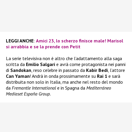
LEGGI ANCHE
:
Amici 23, lo scherzo finisce male! Marisol
si arrabbia e se la prende con Petit
La serie televisiva non è altro che l’adattamento alla saga
scritta da
Emilio Salgari
e avrà come protagonista nei panni
di
Sandokan
, reso celebre in passato da
Kabir Bedi
, l’attore
Can Yaman
! Andrà in onda prossimamente su
Rai 1
e sarà
distribuita non solo in Italia, ma anche nel resto del mondo
da
Fremantle International
e in Spagna da
Mediterráneo
Mediaset España Group.