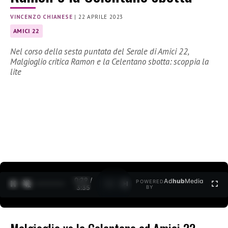
VINCENZO CHIANESE
|
22 APRILE 2023
AMICI 22
Nel corso della sesta puntata del Serale di Amici 22,
Malgioglio critica Ramon e la Celentano sbotta: scoppia la
lite
0:30 /
Ad
hub
Media
POWERED
1
/
2
3:35
BY