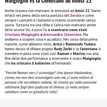
Malgioglio vs la Celentano ad Amici 22
Anche stasera non mancano le emozioni ad
Amici 22
. Siamo
infatti nel pieno della sesta puntata del
Serale
e come
sempre i cantanti e i ballerini si stanno scontrando senza
sosta. Tuttavia tra una sfida e l’altra non mancano anche
delle accese liti, e poco fa
a scontrarsi sono stati
Cristiano Malgioglio
e
Alessandra Celentano
. Ma
andiamo a scoprire cosa è accaduto. Nel corso della prima
manche, come abbiamo visto,
Arisa
e
Raimondo Todaro
hanno deciso di sfidare proprio
Rudy Zerbi
e la
Celentano
. A
scendere in pista sono stati così
Ramon
e
Mattia
, ma alla
fine delle due performance a intervenire è stato
Malgioglio
,
che
ha criticato il ballerino
affermando:
“Perché Ramon non ci sconvolge? Una danza thailandese,
cinese, ma non devi sconvolgere solo me, ci sono milioni di
persone che vorrebbero vederlo. Se rimane qui nelle prossime
settimane fagli fare qualcosa di diverso. Lo vedo sempre
saltellare come un giradischi rotto”.