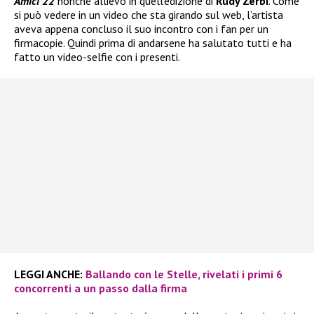
Amici 22
nonché allievo in quell’edizione di
Rudy Zerbi
. Come
si può vedere in un video che sta girando sul web, l’artista
aveva appena concluso il suo incontro con i fan per un
firmacopie. Quindi prima di andarsene ha salutato tutti e ha
fatto un video-selfie con i presenti.
LEGGI ANCHE:
Ballando con le Stelle, rivelati i primi 6
concorrenti a un passo dalla firma