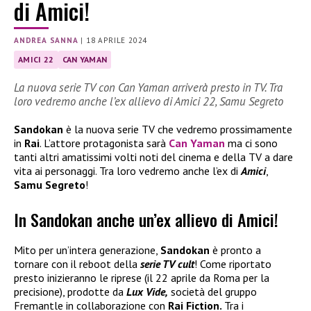
di Amici!
ANDREA SANNA
|
18 APRILE 2024
AMICI 22
CAN YAMAN
La nuova serie TV con Can Yaman arriverà presto in TV. Tra
loro vedremo anche l’ex allievo di Amici 22, Samu Segreto
Sandokan
è la nuova serie TV che vedremo prossimamente
in
Rai
. L’attore protagonista sarà
Can Yaman
ma ci sono
tanti altri amatissimi volti noti del cinema e della TV a dare
vita ai personaggi. Tra loro vedremo anche l’ex di
Amici
,
Samu Segreto
!
In Sandokan anche un’ex allievo di Amici!
Mito per un’intera generazione,
Sandokan
è pronto a
tornare con il reboot della
serie TV cult
! Come riportato
presto inizieranno le riprese (il 22 aprile da Roma per la
precisione), prodotte da
Lux Vide,
società del gruppo
Fremantle in collaborazione con
Rai Fiction.
Tra i