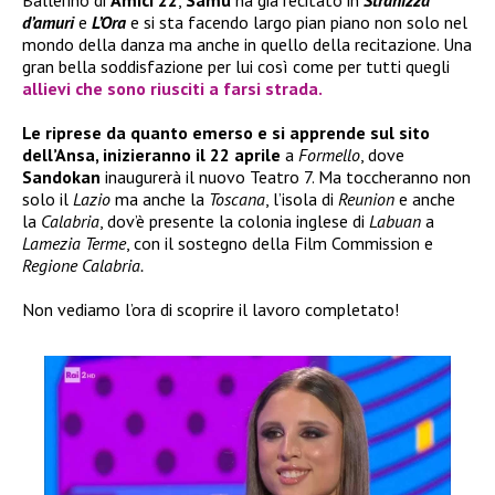
Ballerino di
Amici 22
,
Samu
ha già recitato in
Stranizza
d’amuri
e
L’Ora
e si sta facendo largo pian piano non solo nel
mondo della danza ma anche in quello della recitazione. Una
gran bella soddisfazione per lui così come per tutti quegli
allievi che sono riusciti a farsi strada.
Le riprese da quanto emerso e si apprende sul sito
dell’Ansa, inizieranno il 22 aprile
a
Formello
, dove
Sandokan
inaugurerà il nuovo Teatro 7. Ma toccheranno non
solo il
Lazio
ma anche la
Toscana
, l’isola di
Reunion
e anche
la
Calabria
, dov’è presente la colonia inglese di
Labuan
a
Lamezia Terme
, con il sostegno della Film Commission e
Regione Calabria.
Non vediamo l’ora di scoprire il lavoro completato!