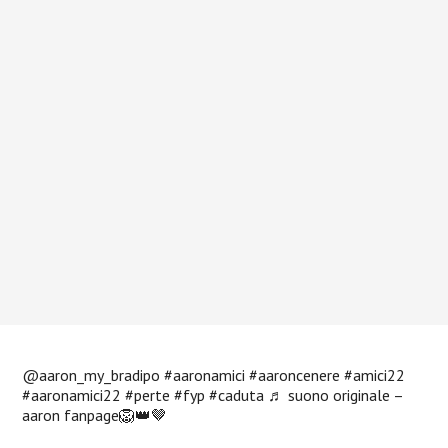
@aaron_my_bradipo
#aaronamici
#aaroncenere
#amici22
#aaronamici22
#perte
#fyp
#caduta
♬ suono originale –
aaron fanpage🦁👑🤎