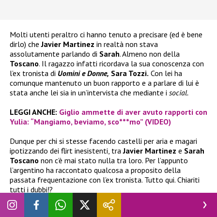
Molti utenti peraltro ci hanno tenuto a precisare (ed è bene
dirlo) che
Javier Martinez
in realtà non stava
assolutamente parlando di
Sarah
. Almeno non della
Toscano
. Il ragazzo infatti ricordava la sua conoscenza con
l’ex tronista di
Uomini e Donne,
Sara Tozzi.
Con lei ha
comunque mantenuto un buon rapporto e a parlare di lui è
stata anche lei sia in un’intervista che mediante i
social.
LEGGI ANCHE:
Giglio ammette di aver avuto rapporti con
Yulia: “Mangiamo, beviamo, sco***mo” (VIDEO)
Dunque per chi si stesse facendo castelli per aria e magari
ipotizzando dei flirt inesistenti, tra
Javier Martinez
e
Sarah
Toscano
non c’è mai stato nulla tra loro. Per l’appunto
l’argentino ha raccontato qualcosa a proposito della
passata frequentazione con l’ex tronista. Tutto qui. Chiariti
tutti i dubbi!?