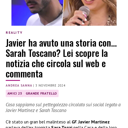
REALITY
Javier ha avuto una storia con…
Sarah Toscano? Lei scopre la
notizia che circola sul web e
commenta
ANDREA SANNA
|
3 NOVEMBRE 2024
AMICI 23
GRANDE FRATELLO
Cosa sappiamo sul pettegolezzo circolato sui social legato a
Javier Martinez e Sarah Toscano
C’è stato un gran bel malinteso al
GF
.
Javier Martinez
parlava dell’ex tronista
Sara Tozzi
nella Casa e della loro