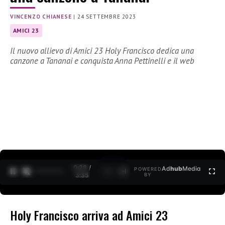
VINCENZO CHIANESE
|
24 SETTEMBRE 2023
AMICI 23
Il nuovo allievo di Amici 23 Holy Francisco dedica una
canzone a Tananai e conquista Anna Pettinelli e il web
0:30 /
Ad
hub
Media
POWERED
1
/
2
3:35
BY
Holy Francisco arriva ad Amici 23