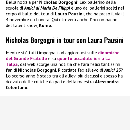
Bella notizia per
Nicholas Borgogni
! L’ex ballerino della
scuola di
Amici di Maria De Filippi
è uno dei ballerini scelti nel
corpo di ballo del tour di
Laura Pausini,
che ha preso il via il
4 novembre da Londra! Qui ritroverà anche l’ex compagno
del talent show,
Kumo
.
Nicholas Borgogni in tour con Laura Pausini
Mentre si è tutti impegnati ad aggiornarsi sulle
dinamiche
del
Grande Fratello
e su
quanto accaduto ieri a
La
Talpa
,
dal web scorge una notizia che farà felici tantissimi
fan di
Nicholas Borgogni
. Ricordate l’ex allievo di
Amici 23
?
Lo scorso anno è stato tra gli allievi più discussi e spesso ha
ricevuto delle critiche da parte della maestra
Alessandra
Celentano.