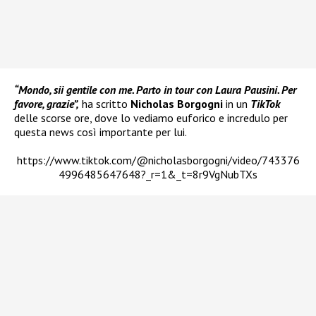
“Mondo, sii gentile con me. Parto in tour con Laura Pausini. Per
favore, grazie”,
ha scritto
Nicholas Borgogni
in un
TikTok
delle scorse ore, dove lo vediamo euforico e incredulo per
questa news così importante per lui.
https://www.tiktok.com/@nicholasborgogni/video/743376
4996485647648?_r=1&_t=8r9VgNubTXs