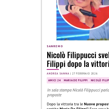
SANREMO
Nicolò Filippucci sve
Filippi dopo la vitto
ANDREA SANNA
|
27 FEBBRAIO 2026
AMICI 24
MARIA DE FILIPPI
NICOLÒ FILI
In sala stampa Nicolò Filippucci parla 
proposte
Dopo la vittoria tra le
Nuove propos
sentito
Maria De Filippi
? Ecco cosa h