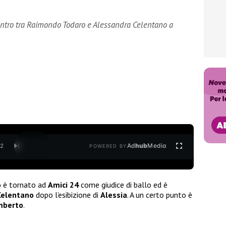
ntro tra Raimondo Todaro e Alessandra Celentano a
Ad
hub
Media
/
2
POWERED BY
o
è tornato ad
Amici 24
come giudice di ballo ed è
Celentano
dopo l’esibizione di
Alessia
. A un certo punto è
mberto
.