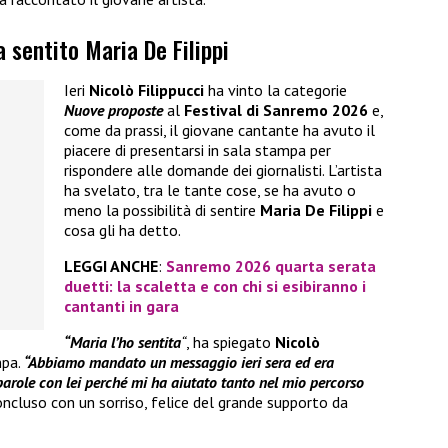
a sentito Maria De Filippi
Ieri
Nicolò Filippucci
ha vinto la categorie
Nuove proposte
al
Festival di Sanremo 2026
e,
come da prassi, il giovane cantante ha avuto il
piacere di presentarsi in sala stampa per
rispondere alle domande dei giornalisti. L’artista
ha svelato, tra le tante cose, se ha avuto o
meno la possibilità di sentire
Maria De Filippi
e
cosa gli ha detto.
LEGGI ANCHE
:
Sanremo 2026 quarta serata
duetti: la scaletta e con chi si esibiranno i
cantanti in gara
“Maria l’ho sentita
“
, ha spiegato
Nicolò
mpa.
“Abbiamo mandato un messaggio ieri sera ed era
arole con lei perché mi ha aiutato tanto nel mio percorso
oncluso con un sorriso, felice del grande supporto da