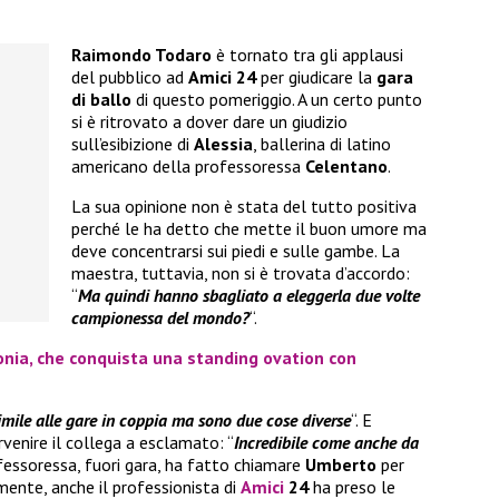
Raimondo Todaro
è tornato tra gli applausi
del pubblico ad
Amici 24
per giudicare la
gara
di ballo
di questo pomeriggio. A un certo punto
si è ritrovato a dover dare un giudizio
sull’esibizione di
Alessia
, ballerina di latino
americano della professoressa
Celentano
.
La sua opinione non è stata del tutto positiva
perché le ha detto che mette il buon umore ma
deve concentrarsi sui piedi e sulle gambe. La
maestra, tuttavia, non si è trovata d’accordo:
“
Ma quindi hanno sbagliato a eleggerla due volte
campionessa del mondo?
“.
tonia, che conquista una standing ovation con
simile alle gare in coppia ma sono due cose diverse
“. E
rvenire il collega a esclamato: “
Incredibile come anche da
ofessoressa, fuori gara, ha fatto chiamare
Umberto
per
mente, anche il professionista di
Amici
24
ha preso le