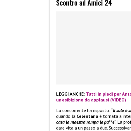
Scontro ad Amici 24
LEGGI ANCHE
:
Tutti in piedi per An
un’esibizione da applausi (VIDEO)
La concorrente ha risposto: “
Il solo è 
quando la
Celentano
è tornata a inte
casa la maestra rompa le pa**e
“. La pr
dare vita a un passo a due. Successiva