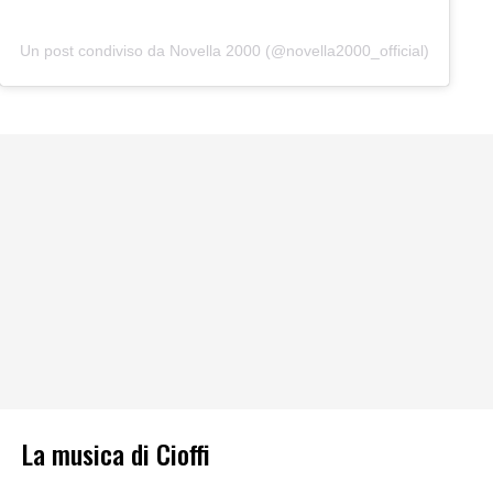
Un post condiviso da Novella 2000 (@novella2000_official)
La musica di Cioffi