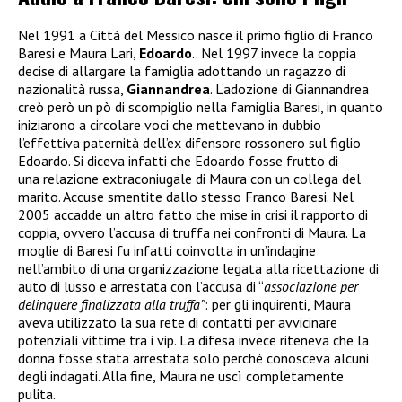
Nel 1991 a Città del Messico nasce il primo figlio di Franco
Baresi e Maura Lari,
Edoardo
.. Nel 1997 invece la coppia
decise di allargare la famiglia adottando un ragazzo di
nazionalità russa,
Giannandrea
. L’adozione di Giannandrea
creò però un pò di scompiglio nella famiglia Baresi, in quanto
iniziarono a circolare voci che mettevano in dubbio
l’effettiva paternità dell’ex difensore rossonero sul figlio
Edoardo. Si diceva infatti che Edoardo fosse frutto di
una relazione extraconiugale di Maura con un collega del
marito. Accuse smentite dallo stesso Franco Baresi. Nel
2005 accadde un altro fatto che mise in crisi il rapporto di
coppia, ovvero l’accusa di truffa nei confronti di Maura. La
moglie di Baresi fu infatti coinvolta in un’indagine
nell’ambito di una organizzazione legata alla ricettazione di
auto di lusso e arrestata
con l’accusa di “
associazione per
delinquere finalizzata alla truffa”
: per gli inquirenti, Maura
aveva utilizzato la sua rete di contatti per avvicinare
potenziali vittime tra i vip. La difesa invece riteneva che la
donna fosse stata arrestata solo perché conosceva alcuni
degli indagati. Alla fine, Maura ne uscì completamente
pulita.