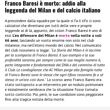
Franco Baresi è morto: addio alla
leggenda del Milan e del calcio italiano
A prescindere dalla squadra per la quale si fa il tifo ci sono
calciatori che diventano per tutti delle vere e proprie
leggende al di là, appunto, dei colori. Franco Baresi è uno di
essi.
L’ex difensore del Milan è
morto
nella notte a soli
66 anni
, lasciando un vuoto enorme non solo nel club
milanese, ma nell’intero mondo del calcio. Nel comunicato
del club rossonero si legge:
“La Storia del Milan è in lacrime
per la scomparsa di Franco Baresi. Il suo esempio e la sua
profondità saranno, per sempre come la sua maglia numero 6,
parte integrante e fondamentale del DNA e del cammino di tutto
il Club. Le condoglianze che AC Milan porge alla famiglia tutta
di Franco Baresi sono le stesse che ogni tifoso rossonero fa a sé
stesso in un’ora così dura.
” Lo scorso anno Franco Baresi era
stato sottoposto a un intervento per un nodulo polmonare
e inizialmente sembrava che la situazione fosse tornata
sotto controllo. Poi, però, le sue condizioni sono peggiorate
fino alla tragica notizia della morte.