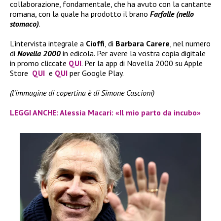
collaborazione, fondamentale, che ha avuto con la cantante
romana, con la quale ha prodotto il brano
Farfalle (nello
stomaco)
.
L’intervista integrale a
Cioffi
, di
Barbara Carere
, nel numero
di
Novella 2000
in edicola. Per avere la vostra copia digitale
in promo cliccate
QUI
. Per la app di Novella 2000 su Apple
Store
QUI
e
QUI
per Google Play.
(l’immagine di copertina è di Simone Cascioni)
LEGGI ANCHE: Alessia Macari: «Il mio parto da incubo»