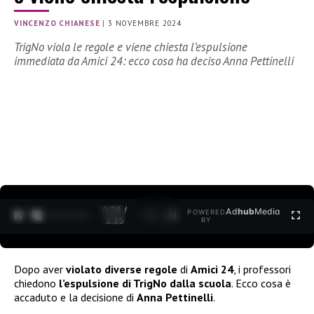
VINCENZO CHIANESE
|
3 NOVEMBRE 2024
TrigNo viola le regole e viene chiesta l’espulsione
immediata da Amici 24: ecco cosa ha deciso Anna Pettinelli
0:30 /
Ad
hub
Media
POWERED
1
/
2
3:35
BY
Dopo aver
violato diverse regole
di
Amici 24
, i professori
chiedono
l’espulsione di TrigNo dalla scuola
. Ecco cosa è
accaduto e la decisione di
Anna Pettinelli
.