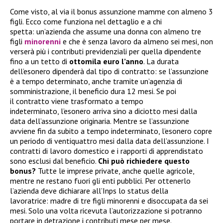
Come visto, al via il bonus assunzione mamme con almeno 3
figli. Ecco come funziona nel dettaglio e a chi
spetta: un’azienda che assume una donna con almeno tre
figli
minorenni
e che è senza lavoro da almeno sei mesi, non
verserà più i contributi previdenziali per quella dipendente
fino a un tetto di
ottomila euro l’anno
. La durata
dell’esonero dipenderà dal tipo di contratto: se l’assunzione
è a tempo determinato, anche tramite un’agenzia di
somministrazione, il beneficio dura 12 mesi. Se poi
il contratto viene trasformato a tempo
indeterminato, l’esonero arriva sino a diciotto mesi dalla
data dell’assunzione originaria. Mentre se l’assunzione
avviene fin da subito a tempo indeterminato, l’esonero copre
un periodo di ventiquattro mesi dalla data dell’assunzione. I
contratti di lavoro domestico e i rapporti di apprendistato
sono esclusi dal beneficio.
Chi può richiedere questo
bonus?
Tutte le imprese private, anche quelle agricole,
mentre ne restano fuori gli enti pubblici. Per ottenerlo
l’azienda deve dichiarare all’Inps lo status della
lavoratrice: madre di tre figli minorenni e disoccupata da sei
mesi. Solo una volta ricevuta l’autorizzazione si potranno
portare in detrazione i contributi mese per mese.