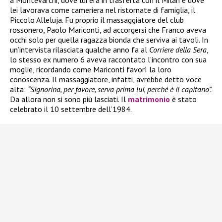
a Montevarchi, dove lui era in trasferta con il Milan e dove
lei lavorava come cameriera nel ristornate di famiglia, il
Piccolo Alleluja. Fu proprio il massaggiatore del club
rossonero, Paolo Mariconti, ad accorgersi che Franco aveva
occhi solo per quella ragazza bionda che serviva ai tavoli. In
un’intervista rilasciata qualche anno fa al
Corriere della Sera
,
lo stesso ex numero 6 aveva raccontato l’incontro con sua
moglie, ricordando come Mariconti favorì la loro
conoscenza. Il massaggiatore, infatti, avrebbe detto voce
alta:
“Signorina, per favore, serva prima lui, perché è il capitano”.
Da allora non si sono più lasciati. Il
matrimonio
è stato
celebrato il 10 settembre dell’1984.