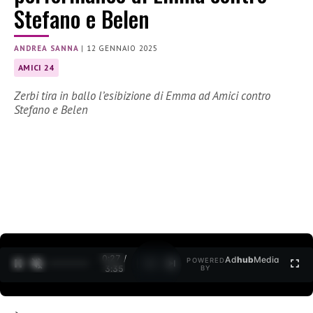
Stefano e Belen
ANDREA SANNA
|
12 GENNAIO 2025
AMICI 24
Zerbi tira in ballo l’esibizione di Emma ad Amici contro
Stefano e Belen
0:28 /
Ad
hub
Media
POWERED
1
/
2
3:35
BY