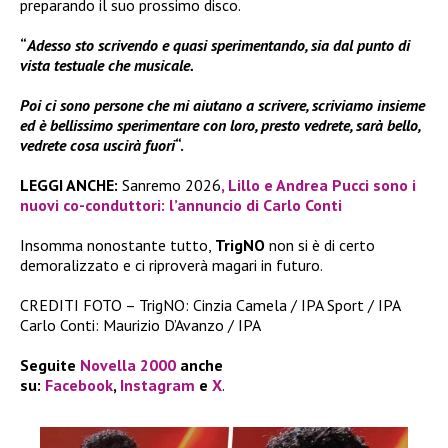
preparando il suo prossimo disco.
“
Adesso sto scrivendo e quasi sperimentando, sia dal punto di
vista testuale che musicale.
Poi ci sono persone che mi aiutano a scrivere, scriviamo insieme
ed è bellissimo sperimentare con loro, presto vedrete, sarà bello,
vedrete cosa uscirà fuori
“.
LEGGI ANCHE:
Sanremo 2026
, Lillo e Andrea Pucci sono i
nuovi co-conduttori: l’annuncio di Carlo Conti
Insomma nonostante tutto,
TrigNO
non si è di certo
demoralizzato e ci riproverà magari in futuro.
CREDITI FOTO – TrigNO: Cinzia Camela / IPA Sport / IPA
Carlo Conti: Maurizio D’Avanzo / IPA
Seguite
Novella 2000
anche
su:
Facebook
,
Instagram
e
X
.