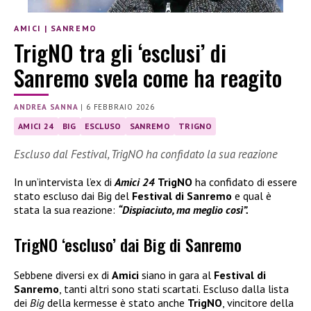
AMICI
|
SANREMO
TrigNO tra gli ‘esclusi’ di
Sanremo svela come ha reagito
ANDREA SANNA
|
6 FEBBRAIO 2026
AMICI 24
BIG
ESCLUSO
SANREMO
TRIGNO
Escluso dal Festival, TrigNO ha confidato la sua reazione
In un’intervista l’ex di
Amici 24
TrigNO
ha confidato di essere
stato escluso dai Big del
Festival di Sanremo
e qual è
stata la sua reazione:
“Dispiaciuto, ma meglio così”.
TrigNO ‘escluso’ dai Big di Sanremo
Sebbene diversi ex di
Amici
siano in gara al
Festival di
Sanremo
, tanti altri sono stati scartati. Escluso dalla lista
dei
Big
della kermesse è stato anche
TrigNO
, vincitore della