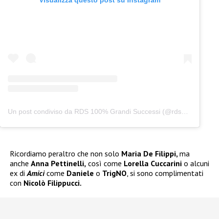
Un post condiviso da RDS 100% Grandi Successi (@rds_official)
Ricordiamo peraltro che non solo
Maria De Filippi,
ma
anche
Anna Pettinelli,
così come
Lorella Cuccarini
o alcuni
ex di
Amici
come
Daniele
o
TrigNO
, si sono complimentati
con
Nicolò Filippucci.