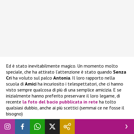
Ed è stato inevitabilmente magico. Un momento molto
speciale, che ha attirato l’attenzione è stato quando
Senza
Cri
ha voluto sul palco
Antonia
. Il loro rapporto nella
scuola di
Amici
ha incuriosito i telespettatori, che ci hanno
visto sempre qualcosa di più di una semplice amicizia. E se
inizialmente hanno preferito preservare il loro legame, di
recente
la foto del bacio pubblicata in rete
ha tolto
qualsiasi dubbio, anche ai più scettici (semmai ce ne fosse il
bisogno)
Tornando a ieri, il duetto tra
Senza Cri
e
Antonia
è stato
davvero intenso e le immagini a seguire parlano chiaro…