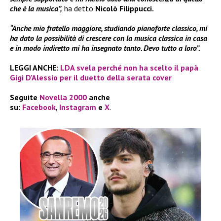
che è la musica”,
ha detto
Nicolò Filippucci.
“Anche mio fratello maggiore, studiando pianoforte classico, mi
ha dato la possibilità di crescere con la musica classica in casa
e in modo indiretto mi ha insegnato tanto. Devo tutto a loro”.
LEGGI ANCHE:
LDA svela perché non ha scelto il papà
Gigi D’Alessio per il duetto della serata cover
Seguite
Novella 2000
anche
su:
Facebook
,
Instagram
e
X
.