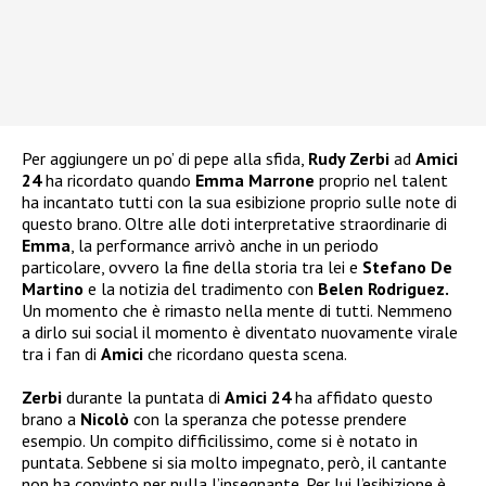
Per aggiungere un po’ di pepe alla sfida,
Rudy Zerbi
ad
Amici
24
ha ricordato quando
Emma Marrone
proprio nel talent
ha incantato tutti con la sua esibizione proprio sulle note di
questo brano. Oltre alle doti interpretative straordinarie di
Emma
, la performance arrivò anche in un periodo
particolare, ovvero la fine della storia tra lei e
Stefano De
Martino
e la notizia del tradimento con
Belen Rodriguez.
Un momento che è rimasto nella mente di tutti. Nemmeno
a dirlo sui social il momento è diventato nuovamente virale
tra i fan di
Amici
che ricordano questa scena.
Zerbi
durante la puntata di
Amici 24
ha affidato questo
brano a
Nicolò
con la speranza che potesse prendere
esempio. Un compito difficilissimo, come si è notato in
puntata. Sebbene si sia molto impegnato, però, il cantante
non ha convinto per nulla l’insegnante. Per lui l’esibizione è