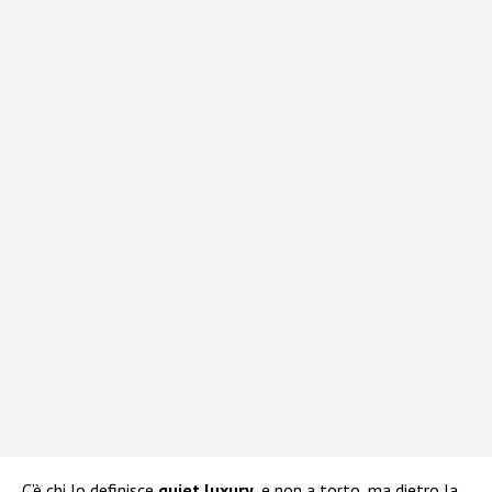
C’è chi lo definisce
quiet
luxury
, e non a torto, ma dietro la