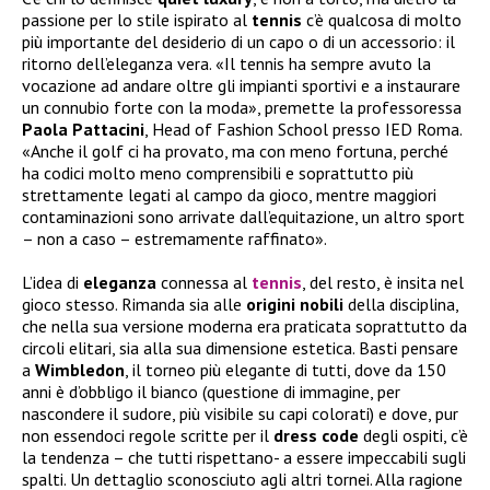
passione per lo stile ispirato al
tennis
c’è qualcosa di molto
più importante del desiderio di un capo o di un accessorio: il
ritorno dell’eleganza vera. «Il tennis ha sempre avuto la
vocazione ad andare oltre gli impianti sportivi e a instaurare
un connubio forte con la moda», premette la professoressa
Paola
Pattacini
, Head of Fashion School presso IED Roma.
«Anche il golf ci ha provato, ma con meno fortuna, perché
ha codici molto meno comprensibili e soprattutto più
strettamente legati al campo da gioco, mentre maggiori
contaminazioni sono arrivate dall’equitazione, un altro sport
– non a caso – estremamente raffinato».
L’idea di
eleganza
connessa al
tennis
, del resto, è insita nel
gioco stesso. Rimanda sia alle
origini
nobili
della disciplina,
che nella sua versione moderna era praticata soprattutto da
circoli elitari, sia alla sua dimensione estetica. Basti pensare
a
Wimbledon
, il torneo più elegante di tutti, dove da 150
anni è d’obbligo il bianco (questione di immagine, per
nascondere il sudore, più visibile su capi colorati) e dove, pur
non essendoci regole scritte per il
dress
code
degli ospiti, c’è
la tendenza – che tutti rispettano- a essere impeccabili sugli
spalti. Un dettaglio sconosciuto agli altri tornei. Alla ragione