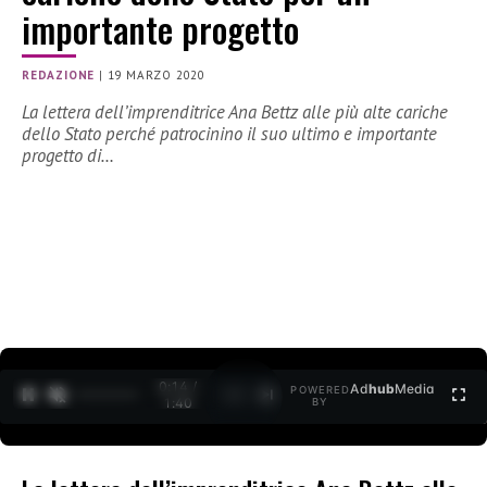
importante progetto
REDAZIONE
|
19 MARZO 2020
La lettera dell’imprenditrice Ana Bettz alle più alte cariche
dello Stato perché patrocinino il suo ultimo e importante
progetto di…
0:15 /
Ad
hub
Media
POWERED
1
/
2
1:40
BY