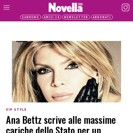
SANREMO
AMICI 24
NEWSLETTER
ABBONATI
VIP STYLE
Ana Bettz scrive alle massime
cariche dello Stato per un