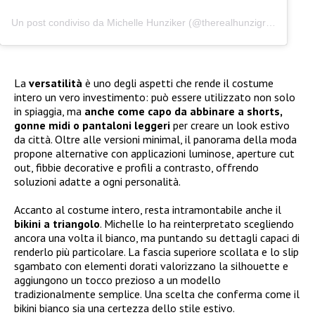
Un post condiviso da Michelle Hunziker (@therealhunzigram)
La
versatilità
è uno degli aspetti che rende il costume
intero un vero investimento: può essere utilizzato non solo
in spiaggia, ma
anche come capo da abbinare a shorts,
gonne midi o pantaloni leggeri
per creare un look estivo
da città. Oltre alle versioni minimal, il panorama della moda
propone alternative con applicazioni luminose, aperture cut
out, fibbie decorative e profili a contrasto, offrendo
soluzioni adatte a ogni personalità.
Accanto al costume intero, resta intramontabile anche il
bikini a triangolo
. Michelle lo ha reinterpretato scegliendo
ancora una volta il bianco, ma puntando su dettagli capaci di
renderlo più particolare. La fascia superiore scollata e lo slip
sgambato con elementi dorati valorizzano la silhouette e
aggiungono un tocco prezioso a un modello
tradizionalmente semplice. Una scelta che conferma come il
bikini bianco sia una certezza dello stile estivo.