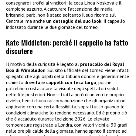
consegnare i trofei ai vincitori: la ceca Linda Nosková e il
campione azzurro. A catturare l’attenzione dei media
britannici, però, non è stato soltanto il suo ritorno sul
Centrale, ma anche
un dettaglio del suo look
: il cappello
indossato durante le due giornate del torneo.
Kate Middleton: perché il cappello ha fatto
discutere
Il motivo della curiosità è legato al
protocollo del Royal
Box di Wimbledon
. Sul sito ufficiale del torneo viene infatti
spiegato che agli ospiti della tribuna d’onore è generalmente
richiesto di
evitare cappelli con tesa larga
, poiché
potrebbero ostacolare la visuale degli spettatori seduti
nelle file posteriori. Non si tratta però di un vero e proprio
divieto, bensì di una raccomandazione che gli organizzatori
applicano con una certa flessibilità, soprattutto quando le
condizioni climatiche lo rendono necessario. Ed è proprio ciò
che è accaduto durante l’edizione 2026. Le elevate
temperature registrate a Londra, con valori vicini ai 30 gradi
nelle ore più calde della giornata, hanno spinto il torneo ad