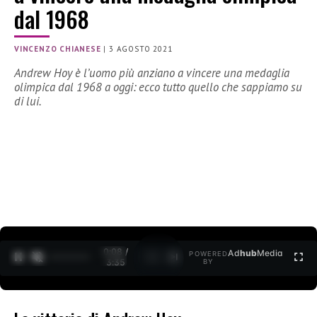
dal 1968
VINCENZO CHIANESE
|
3 AGOSTO 2021
Andrew Hoy è l’uomo più anziano a vincere una medaglia
olimpica dal 1968 a oggi: ecco tutto quello che sappiamo su
di lui.
0:09 /
Ad
hub
Media
POWERED
1
/
2
3:35
BY