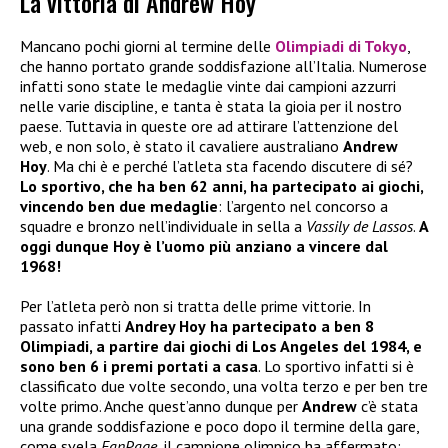
La vittoria di Andrew Hoy
Mancano pochi giorni al termine delle
Olimpiadi di Tokyo
,
che hanno portato grande soddisfazione all’Italia. Numerose
infatti sono state le medaglie vinte dai campioni azzurri
nelle varie discipline, e tanta è stata la gioia per il nostro
paese. Tuttavia in queste ore ad attirare l’attenzione del
web, e non solo, è stato il cavaliere australiano
Andrew
Hoy
. Ma chi è e perché l’atleta sta facendo discutere di sé?
Lo sportivo, che ha ben 62 anni, ha partecipato ai giochi,
vincendo ben due medaglie
: l’argento nel concorso a
squadre e bronzo nell’individuale in sella a
Vassily de Lassos
.
A
oggi dunque Hoy è l’uomo più anziano a vincere dal
1968!
Per l’atleta però non si tratta delle prime vittorie. In
passato infatti
Andrey Hoy
ha partecipato a ben 8
Olimpiadi, a partire dai giochi di Los Angeles del 1984, e
sono ben 6 i premi portati a casa
. Lo sportivo infatti si è
classificato due volte secondo, una volta terzo e per ben tre
volte primo. Anche quest’anno dunque per
Andrew
c’è stata
una grande soddisfazione e poco dopo il termine della gare,
come svela
FanPage
, il campione olimpico ha affermato: