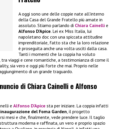
A oggi sono une delle coppie nate all’interno
della Casa del Grande Fratello più amate in
assoluto. Stiamo parlando di
Chiara Cainelli
e
Alfonso D’Apice
. Lei ex Miss Italia, lui
napoletano doc con una spiccata attitudine
imprenditoriale, fatto sta che la loro relazione
è proseguita anche una volta usciti dalla casa.
Tanti i momenti che la coppia ha voluto
i, tra viaggi e cene romantiche, a testimonianza di come il
ality, sia vero e oggi più forte che mai. Proprio nelle
raggiungimento di un grande traguardo.
nnuncio di Chiara Cainelli e Alfonso
inelli e
Alfonso D’Apice
sta per iniziare. La coppia infatti
’inaugurazione del Foma Garden
, il progetto
rsi mesi e che, finalmente, vede prendere luce. Il taglio
 struttura moderna e raffinata, un vero e proprio spazio
trova a Qualiano, in provincia di Napoli, è infatti una