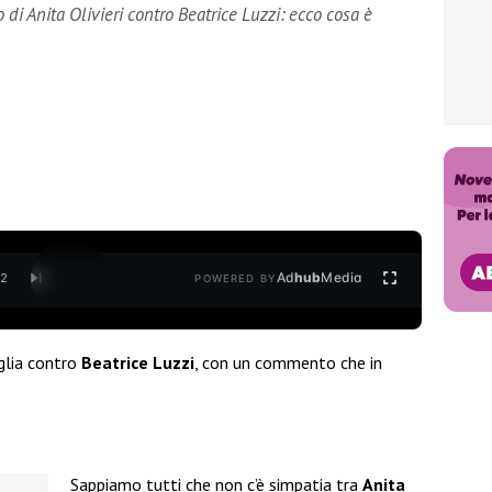
i Anita Olivieri contro Beatrice Luzzi: ecco cosa è
Ad
hub
Media
/
2
POWERED BY
glia contro
Beatrice Luzzi
, con un commento che in
Sappiamo tutti che non c’è simpatia tra
Anita