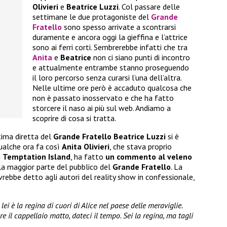
Olivieri
e
Beatrice Luzzi
. Col passare delle
settimane le due protagoniste del
Grande
Fratello
sono spesso arrivate a scontrarsi
duramente e ancora oggi la gieffina e l’attrice
sono ai ferri corti. Sembrerebbe infatti che tra
Anita
e
Beatrice
non ci siano punti di incontro
e attualmente entrambe stanno proseguendo
il loro percorso senza curarsi l’una dell’altra.
Nelle ultime ore però è accaduto qualcosa che
non è passato inosservato e che ha fatto
storcere il naso ai più sul web. Andiamo a
scoprire di cosa si tratta.
tima diretta del
Grande Fratello Beatrice Luzzi
si è
Qualche ora fa così
Anita Olivieri
, che stava proprio
i
Temptation Island
, ha fatto
un commento al veleno
lla maggior parte del pubblico del
Grande Fratello
. La
avrebbe detto agli autori del reality show in confessionale,
ei è la regina di cuori di Alice nel paese delle meraviglie.
e il cappellaio matto, dateci il tempo. Sei la regina, ma tagli