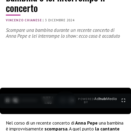
concerto
VINCENZO CHIANESE
|
3 DICEMBRE 2024
Scompare una bambina durante un recente concerto di
Anna Pepe e lei interrompe lo show: ecco cosa è accaduto
0:28 /
Ad
hub
Media
POWERED
1
/
2
1:40
BY
Nel corso di un recente concerto di
Anna Pepe
una bambina
è improvvisamente
scomparsa
. A quel punto
la cantante