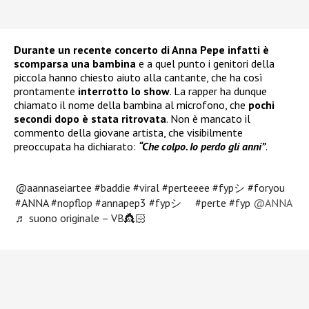
Durante un recente concerto di Anna Pepe infatti è
scomparsa una bambina
e a quel punto i genitori della
piccola hanno chiesto aiuto alla cantante, che ha così
prontamente
interrotto lo show
. La rapper ha dunque
chiamato il nome della bambina al microfono, che
pochi
secondi dopo è stata ritrovata
. Non è mancato il
commento della giovane artista, che visibilmente
preoccupata ha dichiarato:
“Che colpo. Io perdo gli anni”
.
@aannaseiartee
#baddie
#viral
#perteeee
#fypシ
#foryou
#ANNA
#nopflop
#annapep3
#fypシ゚
#perte
#fyp
@ANNA
♬ suono originale – VB👸🏻