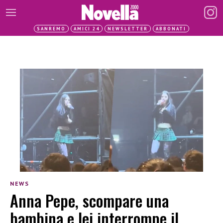
SANREMO
AMICI 24
NEWSLETTER
ABBONATI
NEWS
Anna Pepe, scompare una
bambina e lei interrompe il