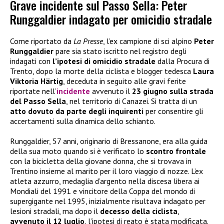
Grave incidente sul Passo Sella: Peter
Runggaldier indagato per omicidio stradale
Come riportato da
La Presse
, l’ex campione di sci alpino
Peter
Runggaldier
pare sia stato iscritto nel registro degli
indagati con
l’ipotesi di omicidio stradale
dalla Procura di
Trento, dopo la morte della ciclista e blogger tedesca
Laura
Viktoria Härtig
, deceduta in seguito alle gravi ferite
riportate nell’
incidente
avvenuto il
23 giugno sulla strada
del Passo Sella
, nel territorio di Canazei. Si tratta di un
atto dovuto da parte degli inquirenti
per consentire gli
accertamenti sulla dinamica dello schianto.
Runggaldier, 57 anni, originario di Bressanone, era alla guida
della sua moto quando si è verificato lo
scontro frontale
con la bicicletta della giovane donna, che si trovava in
Trentino insieme al marito per il loro viaggio di nozze. L’ex
atleta azzurro, medaglia d’argento nella discesa libera ai
Mondiali del 1991 e vincitore della Coppa del mondo di
supergigante nel 1995, inizialmente risultava indagato per
lesioni stradali, ma dopo il
decesso della ciclista
,
avvenuto il 12 luglio
, l’ipotesi di reato è stata modificata.