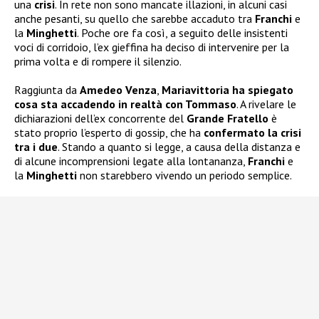
una
crisi
. In rete non sono mancate illazioni, in alcuni casi
anche pesanti, su quello che sarebbe accaduto tra
Franchi
e
la
Minghetti
. Poche ore fa così, a seguito delle insistenti
voci di corridoio, l’ex gieffina ha deciso di intervenire per la
prima volta e di rompere il silenzio.
Raggiunta da
Amedeo Venza
,
Mariavittoria ha spiegato
cosa sta accadendo in realtà con Tommaso
. A rivelare le
dichiarazioni dell’ex concorrente del
Grande Fratello
è
stato proprio l’esperto di gossip, che ha
confermato la crisi
tra i due
. Stando a quanto si legge, a causa della distanza e
di alcune incomprensioni legate alla lontananza,
Franchi
e
la
Minghetti
non starebbero vivendo un periodo semplice.