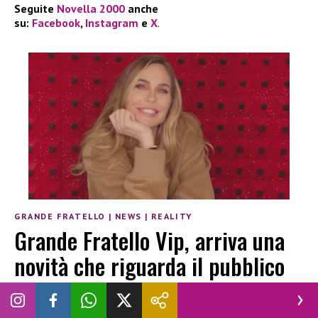
Seguite
Novella 2000
anche
su:
Facebook
,
Instagram
e
X
.
GRANDE FRATELLO
|
NEWS
|
REALITY
Grande Fratello Vip, arriva una
novità che riguarda il pubblico
VINCENZO CHIANESE
|
10 MARZO 2026
CANALE 5
GRANDE FRATELLO VIP
ILARY BLASI
NOVELLA