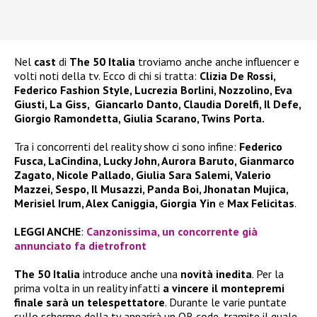
Nel
cast
di
The 50 Italia
troviamo anche anche influencer e
volti noti della tv. Ecco di chi si tratta:
Clizia De Rossi,
Federico Fashion Style, Lucrezia Borlini, Nozzolino, Eva
Giusti, La Giss, Giancarlo Danto, Claudia Dorelfi, Il Defe,
Giorgio Ramondetta, Giulia Scarano, Twins Porta.
Tra i concorrenti del reality show ci sono infine:
Federico
Fusca, LaCindina, Lucky John, Aurora Baruto, Gianmarco
Zagato, Nicole Pallado, Giulia Sara Salemi, Valerio
Mazzei, Sespo, Il Musazzi, Panda Boi, Jhonatan Mujica,
Merisiel Irum, Alex Caniggia, Giorgia Yin
e
Max Felicitas
.
LEGGI ANCHE
:
Canzonissima, un concorrente già
annunciato fa dietrofront
The 50 Italia
introduce anche una
novità inedita
. Per la
prima volta in un reality infatti
a vincere il montepremi
finale sarà un telespettatore
. Durante le varie puntate
sullo schermo della tv apparirà un QR code, tramite il quale