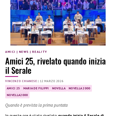
AMICI
|
NEWS
|
REALITY
Amici 25, rivelato quando inizia
il Serale
VINCENZO CHIANESE
|
12 MARZO 2026
AMICI 25
MARIA DE FILIPPI
NOVELLA
NOVELLA 2000
NOVELLA2000
Quando è prevista la prima puntata
In queste ore è stato rivelato
quando inizia il Serale di