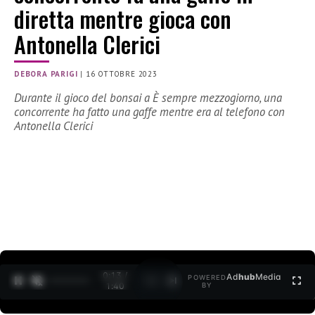
diretta mentre gioca con
Antonella Clerici
DEBORA PARIGI
|
16 OTTOBRE 2023
Durante il gioco del bonsai a È sempre mezzogiorno, una
concorrente ha fatto una gaffe mentre era al telefono con
Antonella Clerici
0:14 /
Ad
hub
Media
POWERED
1
/
2
1:40
BY