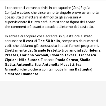
I concorrenti verranno divisi in tre squadre (
Cani, Lupi e
Conigli
) e coloro che vinceranno le singole prove avranno la
possibilità di mettere in difficoltà gli avversari. A
supervisionare il tutto sarà la misteriosa figura del
Leone
,
che commenterà quanto accade all’interno del castello.
In attesa di scoprire cosa accadrà, in queste ore è stato
annunciato il
cast
di
The 50 Italia
, composto da numerosi
volti che abbiamo già conosciuto in altri famosi programmi.
Direttamente dal
Grande Fratello
troviamo infatti
Helena
Prestes
,
Floriana Secondi
,
Edoardo Tavassi
,
Francesca
Cipriani
,
Mila Suarez
. E ancora
Paola Caruso
,
Shaila
Gatta
,
Antonella Elia
,
Antonella Mosetti
,
Eva
Grimaldi
(che giocherà con la moglie
Imma Battaglia
)
e
Matteo Diamante
.