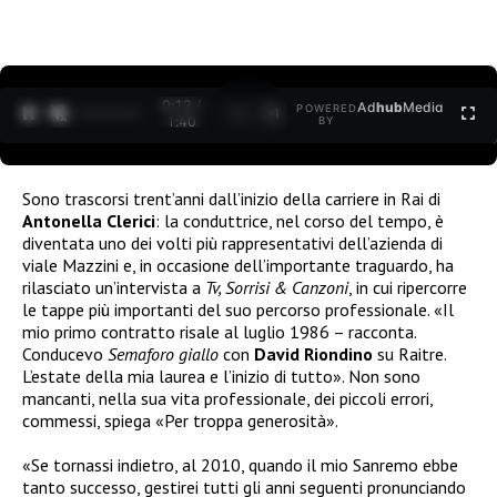
0:12 /
Ad
hub
Media
POWERED
1
/
2
1:40
BY
Sono trascorsi trent’anni dall’inizio della carriere in Rai di
Antonella Clerici
: la conduttrice, nel corso del tempo, è
diventata uno dei volti più rappresentativi dell’azienda di
viale Mazzini e, in occasione dell’importante traguardo, ha
rilasciato un’intervista a
Tv, Sorrisi & Canzoni
, in cui ripercorre
le tappe più importanti del suo percorso professionale. «Il
mio primo contratto risale al luglio 1986 – racconta.
Conducevo
Semaforo giallo
con
David Riondino
su Raitre.
L’estate della mia laurea e l’inizio di tutto». Non sono
mancanti, nella sua vita professionale, dei piccoli errori,
commessi, spiega «Per troppa generosità».
«Se tornassi indietro, al 2010, quando il mio Sanremo ebbe
tanto successo, gestirei tutti gli anni seguenti pronunciando