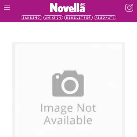
SANREMO
AMICI 24
NEWSLETTER
ABBONATI