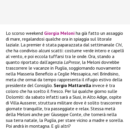
Lo scorso weekend
Giorgia Meloni
ha già fatto un assaggio
di mare, regalandosi qualche ora in spiaggia sul litorale
laziale. La premier è stata paparazzata dal settimanale
Chi
,
che ha condiviso alcuni scatti: costume verde intero e capelli
al vento, e poi eccola tuffarsi tra le onde. Ora, stando a
quanto riportato dall’agenzia
LaPresse
, la Meloni dovrebbe
trascorrere le vacanze in Puglia, soggiornando nuovamente
nella Masseria Beneficio a Ceglie Messapica, nel Brindisino,
meta che ormai da tempo rappresenta il rifugio estivo della
presidente del Consiglio.
Sergio Mattarella
invece è tra
coloro che ha scelto il fresco. Per lui qualche giorno sulle
Dolomiti: da sabato infatti sarà a Siusi, in Alto Adige, ospite
di Villa Ausserer, struttura militare dove è solito trascorrere
giornate tranquille, tra passeggiate e relax. Stessa metà
della Meloni anche per Giuseppe Conte, che tornerà nella
sua terra natale, la Puglia, per stare vicino a madre e sorella.
Poi andrà in montagna. E gli altri?