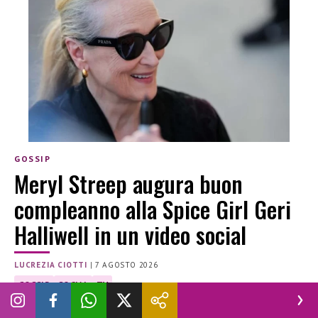
GOSSIP
Meryl Streep augura buon
compleanno alla Spice Girl Geri
Halliwell in un video social
LUCREZIA CIOTTI
|
7 AGOSTO 2026
GOSSIP
SOCIAL
TV
Meryl Streep sorprende Geri Halliwell per il suo