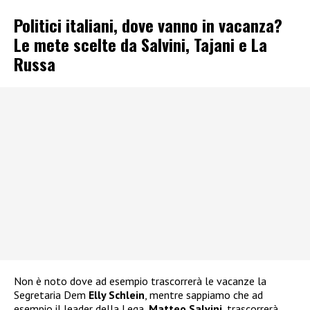
Politici italiani, dove vanno in vacanza?
Le mete scelte da Salvini, Tajani e La
Russa
Non è noto dove ad esempio trascorrerà le vacanze la
Segretaria Dem
Elly Schlein
, mentre sappiamo che ad
esempio il leader della Lega,
Matteo Salvini
, trascorrerà