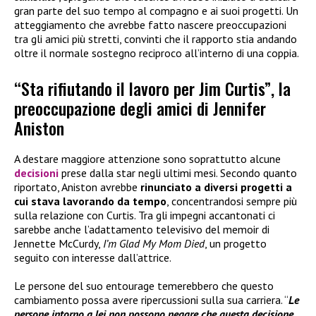
gran parte del suo tempo al compagno e ai suoi progetti. Un
atteggiamento che avrebbe fatto nascere preoccupazioni
tra gli amici più stretti, convinti che il rapporto stia andando
oltre il normale sostegno reciproco all’interno di una coppia.
“Sta rifiutando il lavoro per Jim Curtis”, la
preoccupazione degli amici di Jennifer
Aniston
A destare maggiore attenzione sono soprattutto alcune
decisioni
prese dalla star negli ultimi mesi. Secondo quanto
riportato, Aniston avrebbe
rinunciato a diversi progetti a
cui stava lavorando da tempo
, concentrandosi sempre più
sulla relazione con Curtis. Tra gli impegni accantonati ci
sarebbe anche l’adattamento televisivo del memoir di
Jennette McCurdy,
I’m Glad My Mom Died
, un progetto
seguito con interesse dall’attrice.
Le persone del suo entourage temerebbero che questo
cambiamento possa avere ripercussioni sulla sua carriera. “
Le
persone intorno a lei non possono negare che questa decisione