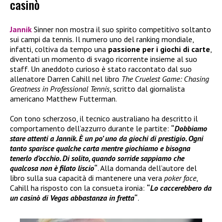
casinò
Jannik
Sinner non mostra il suo spirito competitivo soltanto
sui campi da tennis. Il numero uno del ranking mondiale,
infatti, coltiva da tempo una
passione per i giochi di carte
,
diventati un momento di svago ricorrente insieme al suo
staff. Un aneddoto curioso è stato raccontato dal suo
allenatore Darren Cahill nel libro
The Cruelest Game: Chasing
Greatness in Professional Tennis
, scritto dal giornalista
americano Matthew Futterman.
Con tono scherzoso, il tecnico australiano ha descritto il
comportamento dell’azzurro durante le partite:
“
Dobbiamo
stare attenti a Jannik. È un po’ uno da giochi di prestigio. Ogni
tanto sparisce qualche carta mentre giochiamo e bisogna
tenerlo d’occhio. Di solito, quando sorride sappiamo che
qualcosa non è filato liscio
“
. Alla domanda dell’autore del
libro sulla sua capacità di mantenere una vera
poker face
,
Cahill ha risposto con la consueta ironia:
“
Lo caccerebbero da
un casinò di Vegas abbastanza in fretta
“
.