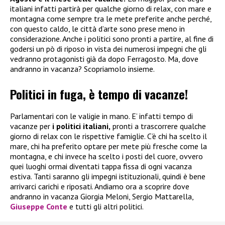
italiani infatti partirà per qualche giorno di relax, con mare e
montagna come sempre tra le mete preferite anche perché,
con questo caldo, le città d’arte sono prese meno in
considerazione. Anche i politici sono pronti a partire, al fine di
godersi un pò di riposo in vista dei numerosi impegni che gli
vedranno protagonisti già da dopo Ferragosto. Ma, dove
andranno in vacanza? Scopriamolo insieme.
Politici in fuga, è tempo di vacanze!
Parlamentari con le valigie in mano. E’ infatti tempo di
vacanze per
i politici italiani,
pronti a trascorrere qualche
giorno di relax con le rispettive famiglie. C’è chi ha scelto il
mare, chi ha preferito optare per mete più fresche come la
montagna, e chi invece ha scelto i posti del cuore, ovvero
quei luoghi ormai diventati tappa fissa di ogni vacanza
estiva. Tanti saranno gli impegni istituzionali, quindi è bene
arrivarci carichi e riposati. Andiamo ora a scoprire dove
andranno in vacanza Giorgia Meloni, Sergio Mattarella,
Giuseppe Conte
e tutti gli altri politici.