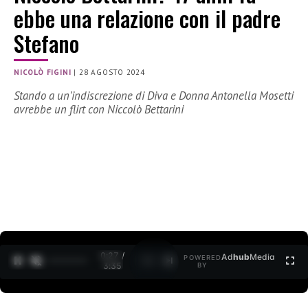
ebbe una relazione con il padre
Stefano
NICOLÒ FIGINI
|
28 AGOSTO 2024
Stando a un’indiscrezione di Diva e Donna Antonella Mosetti
avrebbe un flirt con Niccolò Bettarini
0:28 /
Ad
hub
Media
POWERED
1
/
2
3:35
BY