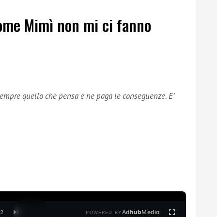
come Mimì non mi ci fanno
 sempre quello che pensa e ne paga le conseguenze. E’
Ad
hub
Media
/
2
POWERED BY