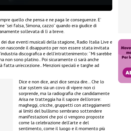
sempre quello che pensa e ne paga le conseguenze. E’
ne “sei falsa, Simona, cazzo” quando era giudice di
ranamente sollevata di lì a breve.
dei due eventi musicali della stagione, Radio Italia Live e
 non nasconde il disappunto per non essere stata invitata
’industria discografica e dell’intrattenimento: “Mi sarebbe
ma non sono platino.. Poi sicuramente ci sarà anche
rà fatta un’eccezione.. Menzioni speciali e targhe ad
Dice e non dice, anzi dice senza dire… Che lo
star system sia un covo di vipere non ci
sorprende, ma la radiografia che candidamente
Arisa ne tratteggia ha il sapore dell’orrore:
magheggi, cricche, gruppetti con atteggiamenti
ai limiti del bullismo sembrano sottendere
manifestazioni che poi ci vengono proposte
come la celebrazione dell’arte e del
sentimento, come il luogo e il momento più