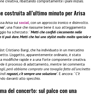
e creativa, ribaltando completamente i piani iniziali.
ne costruita all’ultimo minuto per Arisa
ssa Arisa sui
social
, con un approccio ironico e disinvolto.
mai
“, una frase che riassume bene il suo atteggiamento
ggio ha scherzato: “
Metti che confidi ciecamente nelle
 ti può dare. Metti che hai uno stylist molto molto speciale e
list Cristiano Bargi, che ha individuato in un mercatino
inetto. L’oggetto, apparentemente ordinario, è stato
 a modifiche rapide e a una forte componente creativa.
 vede il processo di adattamento, mentre lei commenta
gli, però abbiamo comprato una tovaglia fatta all’uncinetto
uindi
ragazzi, c’è sempre una soluzione
“. E ancora: “
C’è
dendo davanti allo specchio.
ima del concerto: sul palco con una