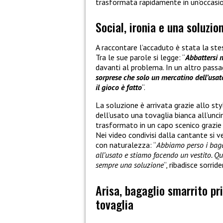
trasformata rapidamente in un’occasion
Social, ironia e una soluzio
A raccontare l’accaduto è stata la ste
Tra le sue parole si legge: “
Abbattersi 
davanti al problema. In un altro passa
sorprese che solo un mercatino dell’usato
il gioco è fatto
“.
La soluzione è arrivata grazie allo sty
dell’usato una tovaglia bianca all’unc
trasformato in un capo scenico grazie
Nei video condivisi dalla cantante si
con naturalezza: “
Abbiamo perso i baga
all’usato e stiamo facendo un vestito. Q
sempre una soluzione
“, ribadisce sorri
Arisa, bagaglio smarrito pr
tovaglia