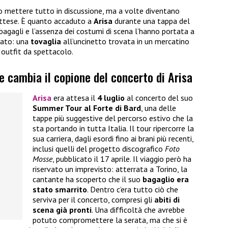
no mettere tutto in discussione, ma a volte diventano
nattese. È quanto accaduto a
Arisa
durante una tappa del
 bagagli e l’assenza dei costumi di scena l’hanno portata a
sato: una
tovaglia
all’uncinetto trovata in un mercatino
 outfit da spettacolo.
e cambia il copione del concerto di Arisa
Arisa
era attesa il
4 luglio
al concerto del suo
Summer Tour al Forte di Bard
, una delle
tappe più suggestive del percorso estivo che la
sta portando in tutta Italia. Il tour ripercorre la
sua carriera, dagli esordi fino ai brani più recenti,
inclusi quelli del progetto discografico
Foto
Mosse
, pubblicato il 17 aprile. Il viaggio però ha
riservato un imprevisto: atterrata a Torino, la
cantante ha scoperto che il suo
bagaglio era
stato smarrito
. Dentro c’era tutto ciò che
serviva per il concerto, compresi gli
abiti di
scena già pronti
. Una difficoltà che avrebbe
potuto compromettere la serata, ma che si è