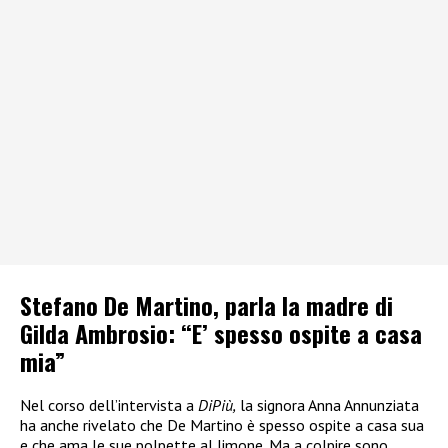
Stefano De Martino, parla la madre di
Gilda Ambrosio: “E’ spesso ospite a casa
mia”
Nel corso dell’intervista a
DiPiù,
la signora Anna Annunziata
ha anche rivelato che De Martino è spesso ospite a casa sua
e che ama le sue polpette al limone. Ma a colpire sono