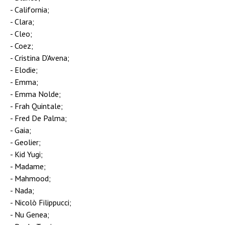
California;
Clara;
Cleo;
Coez;
Cristina D’Avena;
Elodie;
Emma;
Emma Nolde;
Frah Quintale;
Fred De Palma;
Gaia;
Geolier;
Kid Yugi;
Madame;
Mahmood;
Nada;
Nicolò Filippucci;
Nu Genea;