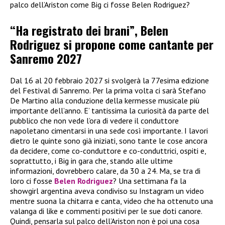
palco dell’Ariston come Big ci fosse Belen Rodriguez?
“Ha registrato dei brani”, Belen
Rodriguez si propone come cantante per
Sanremo 2027
Dal 16 al 20 febbraio 2027 si svolgerà la 77esima edizione
del Festival di Sanremo. Per la prima volta ci sarà Stefano
De Martino alla conduzione della kermesse musicale più
importante dell’anno. E’ tantissima la curiosità da parte del
pubblico che non vede l’ora di vedere il conduttore
napoletano cimentarsi in una sede così importante. I lavori
dietro le quinte sono già iniziati, sono tante le cose ancora
da decidere, come co-conduttore e co-conduttrici, ospiti e,
soprattutto, i Big in gara che, stando alle ultime
informazioni, dovrebbero calare, da 30 a 24. Ma, se tra di
loro ci fosse
Belen Rodriguez
? Una settimana fa la
showgirl argentina aveva condiviso su Instagram un video
mentre suona la chitarra e canta, video che ha ottenuto una
valanga di like e commenti positivi per le sue doti canore.
Quindi, pensarla sul palco dell’Ariston non è poi una cosa