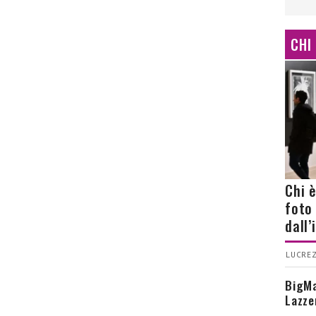
CHI
Chi 
foto
dall
LUCREZ
BigMa
Lazze