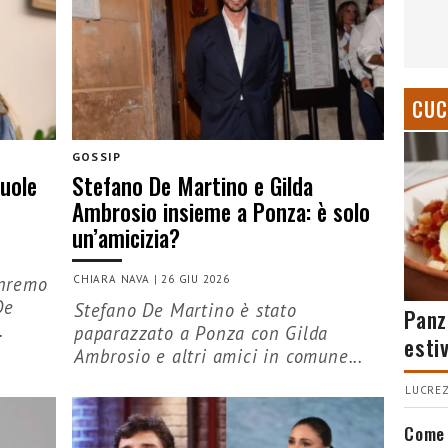
CUC
GOSSIP
uole
Stefano De Martino e Gilda
Ambrosio insieme a Ponza: è solo
un’amicizia?
anremo
CHIARA NAVA
|
26 GIU 2026
De
Stefano De Martino è stato
Panz
.
paparazzato a Ponza con Gilda
esti
Ambrosio e altri amici in comune...
LUCREZ
Come 