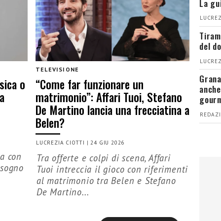
La gu
LUCREZ
Tiram
del d
LUCREZ
TELEVISIONE
Grana
sica o
“Come far funzionare un
anche
a
matrimonio”: Affari Tuoi, Stefano
gour
De Martino lancia una frecciatina a
REDAZI
Belen?
LUCREZIA CIOTTI
|
24 GIU 2026
da con
Tra offerte e colpi di scena, Affari
 sogno
Tuoi intreccia il gioco con riferimenti
al matrimonio tra Belen e Stefano
De Martino...