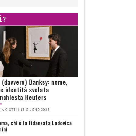
 È?
è (davvero) Banksy: nome,
 e identità svelata
’inchiesta Reuters
IA CIOTTI | 13 GIUGNO 2026
ma, chi è la fidanzata Lodovica
rini