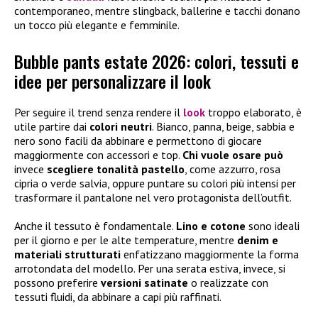
contemporaneo, mentre slingback, ballerine e tacchi donano
un tocco più elegante e femminile.
Bubble pants estate 2026: colori, tessuti e
idee per personalizzare il look
Per seguire il trend senza rendere il
look
troppo elaborato, è
utile partire dai
colori neutri
. Bianco, panna, beige, sabbia e
nero sono facili da abbinare e permettono di giocare
maggiormente con accessori e top.
Chi vuole osare può
invece
scegliere tonalità pastello
, come azzurro, rosa
cipria o verde salvia, oppure puntare su colori più intensi per
trasformare il pantalone nel vero protagonista dell’outfit.
Anche il tessuto è fondamentale.
Lino e cotone
sono ideali
per il giorno e per le alte temperature, mentre
denim e
materiali strutturati
enfatizzano maggiormente la forma
arrotondata del modello. Per una serata estiva, invece, si
possono preferire
versioni satinate
o realizzate con
tessuti fluidi, da abbinare a capi più raffinati.