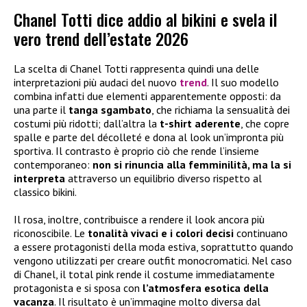
Chanel Totti dice addio al bikini e svela il
vero trend dell’estate 2026
La scelta di Chanel Totti rappresenta quindi una delle
interpretazioni più audaci del nuovo
trend
. Il suo modello
combina infatti due elementi apparentemente opposti: da
una parte il
tanga sgambato
, che richiama la sensualità dei
costumi più ridotti; dall’altra la
t-shirt aderente
, che copre
spalle e parte del décolleté e dona al look un’impronta più
sportiva. Il contrasto è proprio ciò che rende l’insieme
contemporaneo:
non si rinuncia alla femminilità, ma la si
interpreta
attraverso un equilibrio diverso rispetto al
classico bikini.
Il rosa, inoltre, contribuisce a rendere il look ancora più
riconoscibile. Le
tonalità vivaci e i colori decisi
continuano
a essere protagonisti della moda estiva, soprattutto quando
vengono utilizzati per creare outfit monocromatici. Nel caso
di Chanel, il total pink rende il costume immediatamente
protagonista e si sposa con
l’atmosfera esotica della
vacanza
. Il risultato è un’immagine molto diversa dal