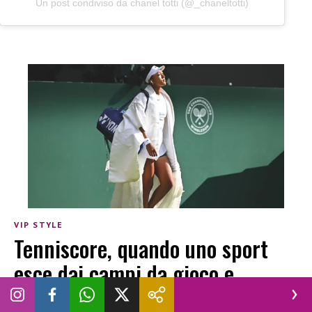
Un post condiviso da chanel totti (@_chaneltotti)
VIP STYLE
Tenniscore, quando uno sport
esce dai campi da gioco e
influenza la moda