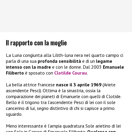
Il rapporto con la moglie
La Luna congiunta alla Lilith-luna nera nel quarto campo ci
parla di una sua
profonda sensibilità
e di un
legame
intenso con la madre
e con le donne. Dal 2003
Emanuele
Filiberto
è sposato con
Clotilde Courau
.
La bella attrice francese
nasce il 3 aprile 1969
(Ariete
ascendente Pesci). Ottima è la sinastria, ossia la
comparazione dei pianeti di Emanuele con quelli di Clotide.
Bello è il trigono tra l’ascendente Pesci di lei con il sole
cancerino di lui, segno distintivo di chi si capisce a primo
sguardo.
Meno interessante è l’ampia quadratura Sole arietino di lei
con Sole in Cancro di Emanuele Filiberto.
Qualcosa con