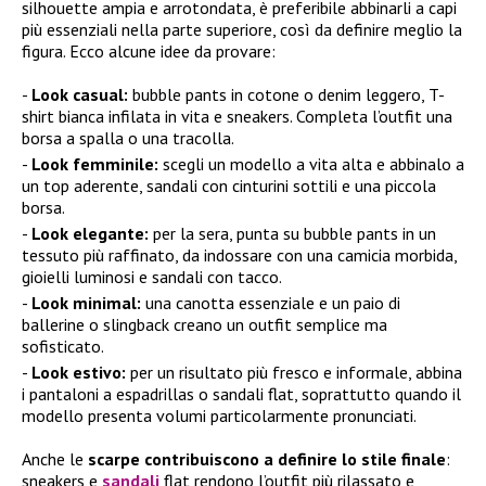
silhouette ampia e arrotondata, è preferibile abbinarli a capi
più essenziali nella parte superiore, così da definire meglio la
figura. Ecco alcune idee da provare:
Look casual:
bubble pants in cotone o denim leggero, T-
shirt bianca infilata in vita e sneakers. Completa l’outfit una
borsa a spalla o una tracolla.
Look femminile:
scegli un modello a vita alta e abbinalo a
un top aderente, sandali con cinturini sottili e una piccola
borsa.
Look elegante:
per la sera, punta su bubble pants in un
tessuto più raffinato, da indossare con una camicia morbida,
gioielli luminosi e sandali con tacco.
Look minimal:
una canotta essenziale e un paio di
ballerine o slingback creano un outfit semplice ma
sofisticato.
Look estivo:
per un risultato più fresco e informale, abbina
i pantaloni a espadrillas o sandali flat, soprattutto quando il
modello presenta volumi particolarmente pronunciati.
Anche le
scarpe contribuiscono a definire lo stile finale
:
sneakers e
sandali
flat rendono l’outfit più rilassato e