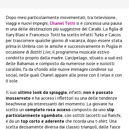
Dopo mesi particolarmente movimentati, tra televisione,
viaggi e nuovi impegni,
Chanel Totti
si è concessa una pausa
in una delle destinazioni più suggestive dei Caraibi. La figlia di
Ilary Blasi e Francesco Totti ha scelto infatti Turks e Caicos
per trascorrere qualche giorno di vacanza, dopo essere stata
prima in Umbria con le amiche e successivamente in Puglia in
occasione di
Battiti Live
, il programma musicale estivo
condotto proprio dalla madre. L’arcipelago, situato a sud-est
delle Bahamas e composto da numerose isole e isolotti
corallini, fa da sfondo alle nuove immagini condivise sui
social, nelle quali Chanel appare alle prese con il relax e con
il sole.
Il suo
ultimo look da spiaggia
, infatti,
non è passato
inosservato
e ha acceso i riflettori su una delle tendenze
beachwear più interessanti del momento. La giovane ha
scelto un
completo rosa acceso
composto da uno
slip
particolarmente sgambato
, con sottili laccetti sui fianchi,
e da un
top corto e aderente
che ricorda una t-shirt. Una
scelta decisamente diversa dai classici triangoli, dalle fasce