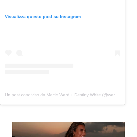
Visualizza questo post su Instagram
Un post condiviso da Macie Ward + Destiny White (@wardandwhite)