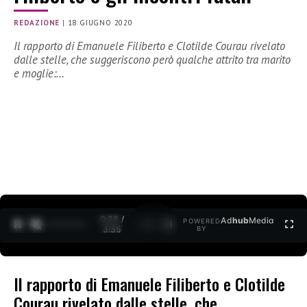
REDAZIONE
|
18 GIUGNO 2020
Il rapporto di Emanuele Filiberto e Clotilde Courau rivelato
dalle stelle, che suggeriscono però qualche attrito tra marito
e moglie:…
0:30 /
Ad
hub
Media
POWERED
1
/
2
3:35
BY
Il rapporto di Emanuele Filiberto e Clotilde
Courau rivelato dalle stelle, che