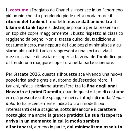
Il
costume
sfoggiato da Chanel si inserisce in un fenomeno
più ampio che sta prendendo piede nella moda mare:
il
ritorno del tankini
. Il modello
nasce dall’unione tra il
bikini e il tank top
e si distingue proprio per la presenza di
un top che copre maggiormente il busto rispetto al classico
reggiseno da bagno. Non si tratta quindi del tradizionale
costume intero, ma neppure del due pezzi minimalista a cui
siamo abituati: il tankini rappresenta una sorta di via di
mezzo, capace di lasciare scoperta la zona dell’ombelico pur
offrendo una maggiore copertura nella parte superiore.
Per l’estate 2026, questa silhouette sta vivendo una nuova
popolarità anche grazie al ritorno dell’estetica rétro. Il
tankini, infatti, richiama atmosfere tra la
fine degli anni
Novanta e i primi Duemila
, quando questo tipo di costume
era già presente sulle spiagge e nei cataloghi di moda.
Vogue
Italia
lo ha recentemente indicato tra i modelli più
interessanti della stagione, sottolineandone il carattere
nostalgico ma anche la grande praticità.
La sua riscoperta
arriva in un momento in cui la moda sembra
allontanarsi
, almeno in parte,
dal minimalismo assoluto