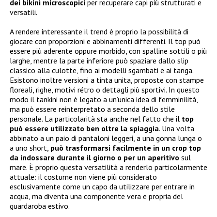
dei bikini microscopici
per recuperare capi più strutturati e
versatili.
A rendere interessante il trend è proprio la possibilità di
giocare con proporzioni e abbinamenti differenti. Il top può
essere più aderente oppure morbido, con spalline sottili o più
larghe, mentre la parte inferiore può spaziare dallo slip
classico alla culotte, fino ai modelli sgambati e ai tanga.
Esistono inoltre versioni a tinta unita, proposte con stampe
floreali, righe, motivi rétro o dettagli più sportivi. In questo
modo il tankini non è legato a un’unica idea di femminilità,
ma può essere reinterpretato a seconda dello stile
personale. La particolarità sta anche nel fatto che il
top
può essere utilizzato ben oltre la spiaggia
. Una volta
abbinato a un paio di pantaloni leggeri, a una gonna lunga o
a uno short,
può trasformarsi facilmente in un crop top
da indossare durante il giorno o per un aperitivo
sul
mare. È proprio questa versatilità a renderlo particolarmente
attuale: il costume non viene più considerato
esclusivamente come un capo da utilizzare per entrare in
acqua, ma diventa una componente vera e propria del
guardaroba estivo.