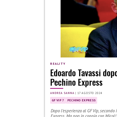
REALITY
Edoardo Tavassi dopo
Pechino Express
ANDREA SANNA
|
17 AGOSTO 2024
GF VIP 7
PECHINO EXPRESS
Dopo l’esperienza al GF Vip, secondo 
Express. Ma non in coppia con Micol!