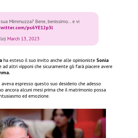
la sua Mimmuzza? Bene, benissimo… e vi
.twitter.com/ps6YE12p3l
llo)
March 13, 2023
ta
ha esteso il suo invito anche alle opinioniste
Sonia
ad altri vipponi che sicuramente gli farà piacere avere
mma.
ta aveva espresso questo suo desiderio che adesso
nno ancora alcuni mesi prima che il matrimonio possa
 entusiasmo ed emozione.