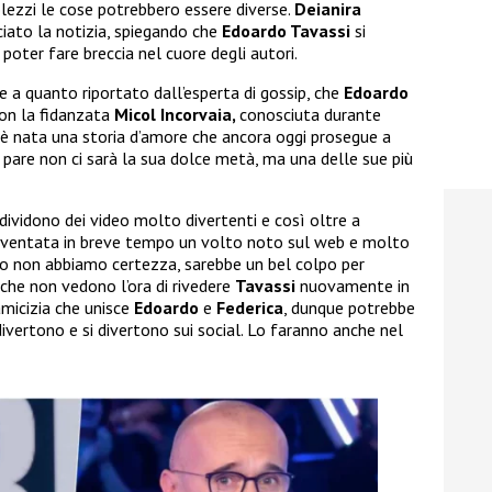
lezzi le cose potrebbero essere diverse.
Deianira
ciato la notizia, spiegando che
Edoardo Tavassi
si
poter fare breccia nel cuore degli autori.
e a quanto riportato dall’esperta di gossip, che
Edoardo
on la fidanzata
Micol Incorvaia,
conosciuta durante
ì è nata una storia d’amore che ancora oggi prosegue a
 pare non ci sarà la sua dolce metà, ma una delle sue più
ndividono dei video molto divertenti e così oltre a
iventata in breve tempo un volto noto sul web e molto
o non abbiamo certezza, sarebbe un bel colpo per
 che non vedono l’ora di rivedere
Tavassi
nuovamente in
amicizia che unisce
Edoardo
e
Federica
, dunque potrebbe
ivertono e si divertono sui social. Lo faranno anche nel