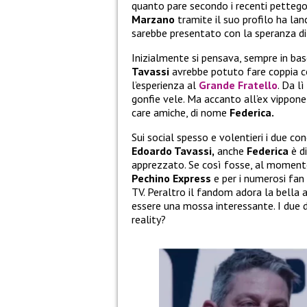
quanto pare secondo i recenti pettego
Marzano
tramite il suo profilo ha lan
sarebbe presentato con la speranza di 
Inizialmente si pensava, sempre in bas
Tavassi
avrebbe potuto fare coppia c
l’esperienza al
Grande Fratello
. Da l
gonfie vele. Ma accanto all’ex vippone
care amiche, di nome
Federica.
Sui social spesso e volentieri i due co
Edoardo Tavassi,
anche
Federica
è d
apprezzato. Se così fosse, al moment
Pechino Express
e per i numerosi fan
TV. Peraltro il fandom adora la bella 
essere una mossa interessante. I due d
reality?