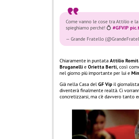
Come vanno le cose tra Attilio e 
spieghiamo perché! 💍
#GFVIP
pic
— Grande Fratello (@GrandeFrate
Chiaramente in puntata
Attilio Romi
Bruganelli
e
Orietta Berti,
così come 
nel giorno più importante per lui e
Mi
Già nella Casa del
GF Vip
il giornalis
diventerà finalmente realtà. Ci vorra
concretizzarsi, ma c’è davvero tanto