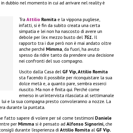
in dubbio nel momento in cui ad arrivare nel reality è
Tra
Attilio
Romita
e la vippona pugliese,
infatti, si è fin da subito creata una certa
simpatia e lei non ha nascosto di avere un
debole per l’ex mezzo busto del
TG1.
Il
rapporto tra i due però non è mai andato oltre
anche perché
Mimma
, da fuori, ha avuto
spesso da ridire tanto da prendere una decisione
nei confronti del suo compagno.
Uscito dalla Casa del
GF Vip, Attilio Romita
sta facendo il possibile per riconquistare la sua
dolce metà e, a quanto pare, sembra esserci
riuscito. Ma non è finita qui. Perché come
emerso in un’intervista rilasciata al settimanale
e lui e la sua compagna presto convoleranno a nozze. La
era durante la puntata.
he fatto sapere di volere per sé come testimoni
Daniele
entre per
Mimma
si è pensato ad
Alfonso Signorini,
che
onsigli durante l’esperienza di
Attilio Romita
al
GF Vip.