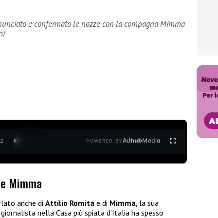
annunciato e confermato le nozze con la compagna Mimma
ni
Ad
hub
Media
/
2
POWERED BY
a e Mimma
arlato anche di
Attilio Romita
e di
Mimma
, la sua
giornalista nella Casa più spiata d’Italia ha spesso