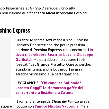
po l’esperienza al
GF Vip 7
sarebbe vicino alla
a non insieme alla fidanzata
Micol Incorvaia
! Ecco chi
echino Express
Durante le scorse settimane il sito
Libero
ha
lanciato l’indiscrezione che per la prossima
edizione di
Pechino Express
tra i concorrenti
in
lizza ci sarebbero
Beatrice Luzzi
e
Giuseppe
Garibaldi
.
Ma potrebbero non essere i soli
“pescati” dal
Grande Fratello
. Questo perché,
stando ai rumor, anche
Edoardo Tavassi
sarebbe vicinissimo alla partecipazione.
LEGGI ANCHE:
“Chi conduce Ballando?
Loretta Goggi”, la clamorosa gaffe del
concorrente a Reazione a Catena
Il romano ai tempi de
L’Isola dei Famosi
aveva
tecipare in coppia con
l’amico
Nicolas Vaporidis.
Ma a