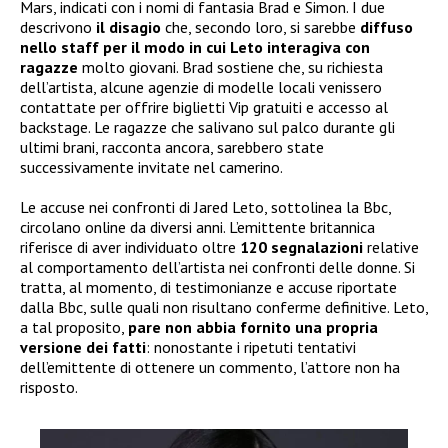
Mars, indicati con i nomi di fantasia Brad e Simon. I due
descrivono
il disagio
che, secondo loro, si sarebbe
diffuso
nello staff per il modo in cui Leto interagiva con
ragazze
molto giovani. Brad sostiene che, su richiesta
dell’artista, alcune agenzie di modelle locali venissero
contattate per offrire biglietti Vip gratuiti e accesso al
backstage. Le ragazze che salivano sul palco durante gli
ultimi brani, racconta ancora, sarebbero state
successivamente invitate nel camerino.
Le accuse nei confronti di Jared Leto, sottolinea la Bbc,
circolano online da diversi anni. L’emittente britannica
riferisce di aver individuato oltre
120 segnalazioni
relative
al comportamento dell’artista nei confronti delle donne. Si
tratta, al momento, di testimonianze e accuse riportate
dalla Bbc, sulle quali non risultano conferme definitive. Leto,
a tal proposito,
pare non abbia
fornito una propria
versione dei fatti
: nonostante i ripetuti tentativi
dell’emittente di ottenere un commento, l’attore non ha
risposto.