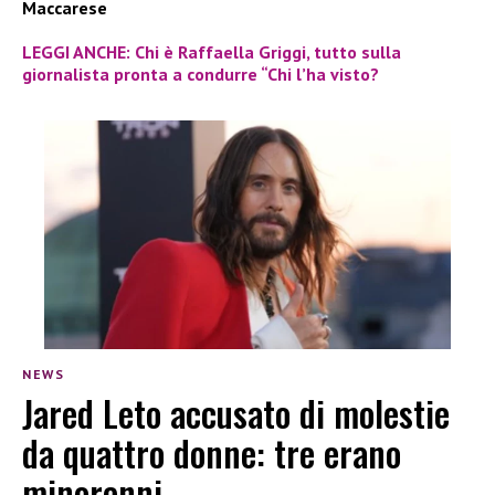
Maccarese
LEGGI ANCHE: Chi è Raffaella Griggi, tutto sulla
giornalista pronta a condurre “Chi l’ha visto?
NEWS
Jared Leto accusato di molestie
da quattro donne: tre erano
minorenni