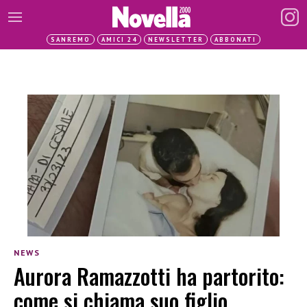
SANREMO
AMICI 24
NEWSLETTER
ABBONATI
NEWS
Aurora Ramazzotti ha partorito:
come si chiama suo figlio