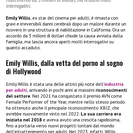
risarcimento da 3 milioni di dollari, ma restano molti
interrogativi.
Emily Willis
, ex star del cinema per adulti, è rimasta con
gravi e irreversibili danni cerebrali dopo un malore durante un
ricovero in una struttura di riabilitazione in California. Ora un
accordo da 3 milioni di dollari chiude la causa avviata dalla
famiglia, ma lascia ancora aperti molti interrogativi su
quanto accaduto.
Emily Willis, dalla vetta del porno al sogno
di Hollywood
Emily Willis è stata una delle attrici più note dell’
industria
per adulti
, arrivando in pochi anni ai massimi
riconoscimenti
del settore
. Nel 2021 ha conquistato il premio AVN come
Female Performer of the Year, mentre nello stesso periodo
ha ottenuto anche il principale riconoscimento XBIZ, che
avrebbe nuovamente vinto nel 2022.
La sua carriera era
iniziata nel 2018
e aveva avuto una crescita rapidissima,
fino a portarla verso nuovi progetti lontani dal mondo
dell’intrattenimento per adulti. Nel 2023, infatti, Willis