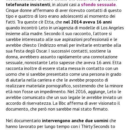
telefonate insistenti
, in alcuni casi a
sfondo sessuale
.
Cinque donne affermano di aver ricevuto contatti di questo
tipo e quattro di loro erano adolescenti al momento dei
fatti. Tra queste c’è Etta, che
nel 2014 aveva 16 anni
quando incontrò Leto in un’agenzia di modelle di Los Angeles
insieme alla madre. Secondo il suo racconto, l’attore si
sarebbe interessato alle sue aspirazioni professionali e le
avrebbe chiesto l’indirizzo email per invitarle entrambe alla
sua festa degli Oscar. I successivi contatti, sostiene la
donna, avrebbero assunto rapidamente una connotazione
sessuale, nonostante Leto sapesse che aveva 16 anni. Etta
racconta inoltre di essere stata messa in contatto con un
uomo che si sarebbe presentato come una persona in grado
di aiutarla nella carriera e che le avrebbe proposto di
realizzare materiale pornografico, sostenendo che la minore
età non fosse un impedimento. Nel 2016, aggiunge, Leto le
avrebbe comunicato che un suo legale le avrebbe inviato un
accordo di riservatezza. La Bbc afferma di aver visionato il
documento, che però non sarebbe mai stato firmato.
Nel documentario
intervengono anche due uomini
che
hanno lavorato per lungo tempo con i Thirty Seconds to