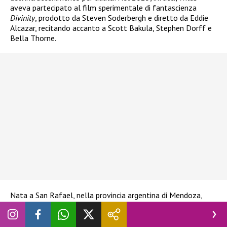
aveva partecipato al film sperimentale di fantascienza
Divinity
, prodotto da Steven Soderbergh e diretto da Eddie
Alcazar, recitando accanto a Scott Bakula, Stephen Dorff e
Bella Thorne.
Nata a San Rafael, nella provincia argentina di Mendoza,
Willis si era trasferita ancora bambina nello Utah insieme
alla madre. Prima di entrare nel settore aveva studiato
danza, praticando balletto, contemporaneo, jazz e hip-hop,