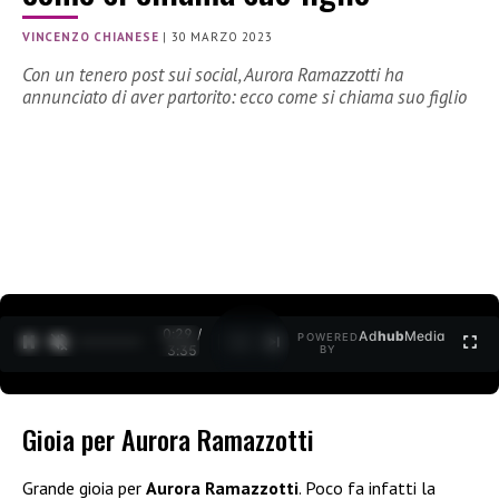
VINCENZO CHIANESE
|
30 MARZO 2023
Con un tenero post sui social, Aurora Ramazzotti ha
annunciato di aver partorito: ecco come si chiama suo figlio
0:30 /
Ad
hub
Media
POWERED
1
/
2
3:35
BY
Gioia per Aurora Ramazzotti
Grande gioia per
Aurora Ramazzotti
. Poco fa infatti la