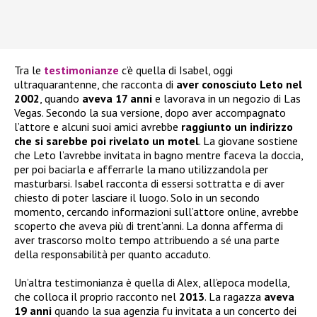
Tra le
testimonianze
c’è quella di Isabel, oggi
ultraquarantenne, che racconta di
aver conosciuto Leto nel
2002
, quando
aveva 17 anni
e lavorava in un negozio di Las
Vegas. Secondo la sua versione, dopo aver accompagnato
l’attore e alcuni suoi amici avrebbe
raggiunto un indirizzo
che si sarebbe poi rivelato un motel
. La giovane sostiene
che Leto l’avrebbe invitata in bagno mentre faceva la doccia,
per poi baciarla e afferrarle la mano utilizzandola per
masturbarsi. Isabel racconta di essersi sottratta e di aver
chiesto di poter lasciare il luogo. Solo in un secondo
momento, cercando informazioni sull’attore online, avrebbe
scoperto che aveva più di trent’anni. La donna afferma di
aver trascorso molto tempo attribuendo a sé una parte
della responsabilità per quanto accaduto.
Un’altra testimonianza è quella di Alex, all’epoca modella,
che colloca il proprio racconto nel
2013
. La ragazza
aveva
19 anni
quando la sua agenzia fu invitata a un concerto dei