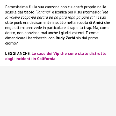
Famosissima fu la sua canzone con cui entrò proprio nella
scuola dal titolo
“Tananai”
e iconica per il sui ritornello:
“Ma
io volevo scopa-pa parara pa pa para rapa pa para ra”
. Il suo
stile punk era decisamente insolito nella scuola di
Amici
che
negli ultimi anni vede in particolare il rap e la trap. Ma, come
detto, non convinse mai anche i giudici esterni. E come
dimenticare i battibecchi con
Rudy Zerbi
sin dal primo
giorno?
LEGGI ANCHE:
Le case dei Vip che sono state distrutte
dagli incidenti in California