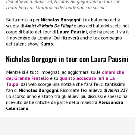
L’ex allievo di Amici 23, Nicolas Borgogni sarà in tour con
Laura Pausini. L’annuncio del ballerino sui social
Bella notizia per
Nicholas Borgogni
! L’ex ballerino della
scuola di
Amici di Maria De Filippi
è uno dei ballerini scelti nel
corpo di ballo del tour di
Laura Pausini,
che ha preso il via il
4 novembre da Londra! Qui ritroverà anche l’ex compagno
del talent show,
Kumo
.
Nicholas Borgogni in tour con Laura Pausini
Mentre si è tutti impegnati ad aggiornarsi sulle
dinamiche
del
Grande Fratello
e su
quanto accaduto ieri a
La
Talpa
,
dal web scorge una notizia che farà felici tantissimi
fan di
Nicholas Borgogni
. Ricordate l’ex allievo di
Amici 23
?
Lo scorso anno è stato tra gli allievi più discussi e spesso ha
ricevuto delle critiche da parte della maestra
Alessandra
Celentano.