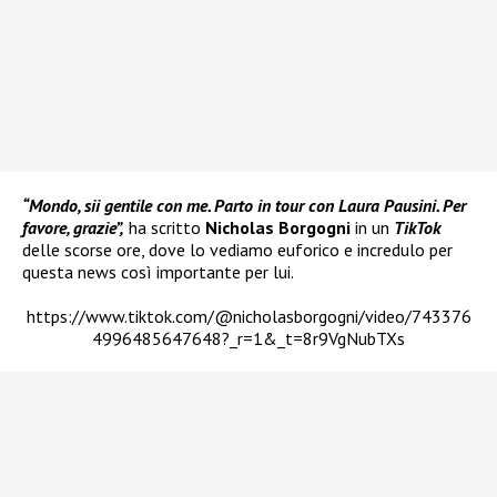
“Mondo, sii gentile con me. Parto in tour con Laura Pausini. Per
favore, grazie”,
ha scritto
Nicholas Borgogni
in un
TikTok
delle scorse ore, dove lo vediamo euforico e incredulo per
questa news così importante per lui.
https://www.tiktok.com/@nicholasborgogni/video/743376
4996485647648?_r=1&_t=8r9VgNubTXs