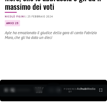
massimo dei voti
NICOLÒ FIGINI
|
25 FEBBRAIO 2024
AMICI 23
Ayle ha emozionato il giudice della gara di canto Fabrizio
Moro, che gli ha dato un dieci
0:30 /
Ad
hub
Media
POWERED
1
/
2
3:35
BY