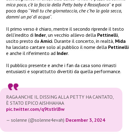
mica poco, c’è la faccia della Petty baby è Rossofuoco
” e poi
poco dopo “
Vedi tu che giornataccia, che c’ho la gola secca,
dammi un po’ di acqua
“.
Il primo verso è chiaro, mentre il secondo riprende il testo
dell’inedito di
Inder
, un vecchio allievo della
Pettinelli
,
uscito presto da
Amici
. Durante il concerto, in realtà,
Mida
ha lasciato cantare solo al pubblico il nome della
Pettinelli
e anche il riferimento ad
Inder
.
Il pubblico presente e anche i fan da casa sono rimasti
entusiasti e soprattutto divertiti da quella performance.
RAGA ANCHE IL DISSING ALLA PETTY HA CANTATO,
È STATO EPICO AJSHHAHAA
pic.twitter.com/q9tstIrlBw
— solenne (@solenne4evah)
December 3, 2024