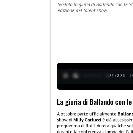
Svelata la giuria di Ballando con le S
edizione del talent show.
0:28 / 3:35
1
La giuria di Ballando con l
A ottobre parte ufficialmente
Balland
show di
Milly Carlucci
è già attesissim
programma di Rai 1 durerà qualche set
durante la conferenza stampa dei Palin