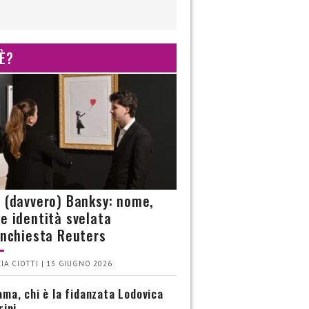
 È?
è (davvero) Banksy: nome,
 e identità svelata
’inchiesta Reuters
IA CIOTTI | 13 GIUGNO 2026
ma, chi è la fidanzata Lodovica
rini