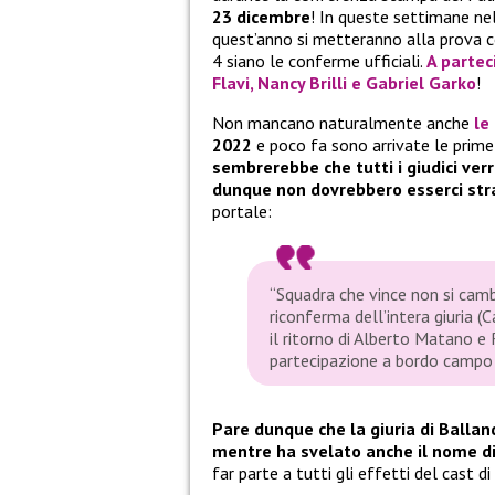
23 dicembre
! In queste settimane nel
quest’anno si metteranno alla prova 
4 siano le conferme ufficiali.
A partec
Flavi
,
Nancy Brilli
e
Gabriel Garko
!
Non mancano naturalmente anche
le
2022
e poco fa sono arrivate le prim
sembrerebbe che tutti i giudici ver
dunque non dovrebbero esserci str
portale:
“Squadra che vince non si camb
riconferma dell’intera giuria (
il ritorno di Alberto Matano e R
partecipazione a bordo campo 
Pare dunque che la giuria di Ballan
mentre ha svelato anche il nome di
far parte a tutti gli effetti del cast di 