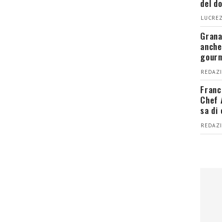
del d
LUCREZ
Grana
anche
gour
REDAZI
Franc
Chef 
sa di
REDAZI