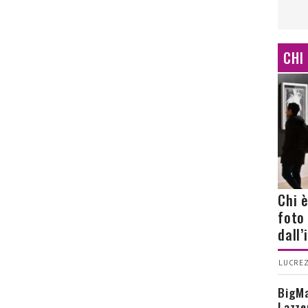
CHI
Chi 
foto
dall
LUCREZ
BigMa
Lazze