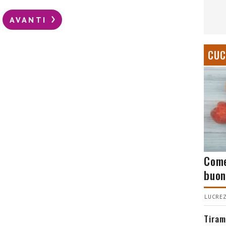
AVANTI
CUC
Come
buon
LUCREZ
Tiram