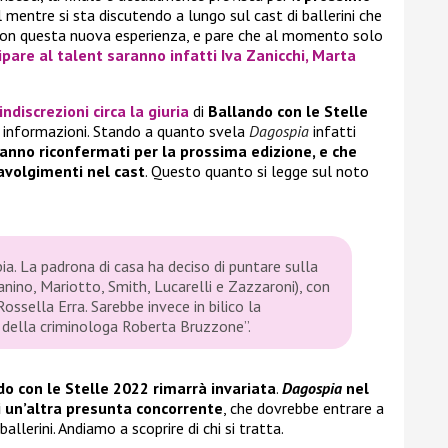
 mentre si sta discutendo a lungo sul cast di ballerini che
con questa nuova esperienza, e pare che al momento solo
ipare al talent saranno infatti
Iva Zanicchi
,
Marta
 indiscrezioni circa la
giuria
di
Ballando con le Stelle
e informazioni. Stando a quanto svela
Dagospia
infatti
ranno riconfermati per la prossima edizione, e che
avolgimenti nel cast
. Questo quanto si legge sul noto
ia. La padrona di casa ha deciso di puntare sulla
Canino, Mariotto, Smith, Lucarelli e Zazzaroni), con
ossella Erra. Sarebbe invece in bilico la
della criminologa Roberta Bruzzone”.
do con le Stelle 2022 rimarrà invariata
.
Dagospia
nel
 un’altra presunta concorrente
, che dovrebbe entrare a
ballerini. Andiamo a scoprire di chi si tratta.