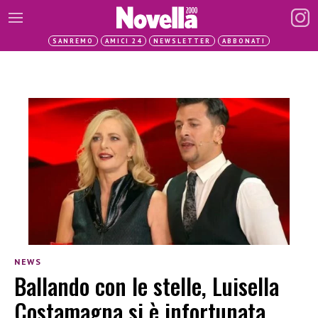
SANREMO
AMICI 24
NEWSLETTER
ABBONATI
NEWS
Ballando con le stelle, Luisella
Costamagna si è infortunata