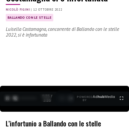
NICOLÒ FIGINI
|
12 OTTOBRE 2022
BALLANDO CON LE STELLE
Luisella Costamagna, concorrente di Ballando con le stelle
2022, si è infortunata
0:25 /
Ad
hub
Media
POWERED
1
/
2
3:35
BY
L’infortunio a Ballando con le stelle