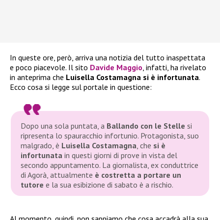
In queste ore, però, arriva una notizia del tutto inaspettata
e poco piacevole. Il sito
Davide Maggio
, infatti, ha rivelato
in anteprima che
Luisella Costamagna
si è
infortunata
.
Ecco cosa si legge sul portale in questione:
Dopo una sola puntata, a
Ballando con le Stelle
si
ripresenta lo spauracchio infortunio. Protagonista, suo
malgrado, è
Luisella Costamagna
, che
si è
infortunata
in questi giorni di prove in vista del
secondo appuntamento. La giornalista, ex conduttrice
di
Agorà
, attualmente
è costretta a portare un
tutore
e la sua esibizione di sabato è a rischio.
Al momento, quindi, non sappiamo che cosa accadrà alla sua