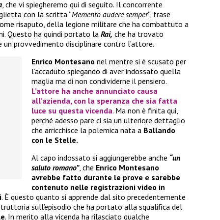
a
, che vi spiegheremo qui di seguito. Il concorrente
ietta con la scritta “
Memento audere semper
“, frase
come risaputo, della legione militare che ha combattuto a
ani. Questo ha quindi portato la
Rai,
che ha trovato
e un provvedimento disciplinare contro l’attore.
Enrico Montesano
nel mentre si è scusato per
l’accaduto spiegando di aver indossato quella
maglia ma di non condividerne il pensiero.
L’attore ha anche annunciato causa
all’azienda, con la speranza che sia fatta
luce su questa vicenda
. Ma non è finita qui,
perché adesso pare ci sia un ulteriore dettaglio
che arricchisce la polemica nata a
Ballando
con le Stelle.
Al capo indossato si aggiungerebbe anche
“un
saluto romano”
, che
Enrico Montesano
avrebbe fatto durante le prove e sarebbe
contenuto nelle registrazioni video in
i
. È questo quanto si apprende dal sito precedentemente
ruttoria sull’episodio che ha portato alla squalifica del
le
. In merito alla vicenda ha rilasciato qualche