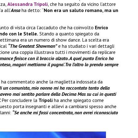
nza,
Alessandra Tripoli
, che ha seguito da vicino l’attore
a all’
Ansa
ha detto: “
Non era un saluto romano, ma un
nto di vista circa l’accaduto che ha coinvolto
Enrico
ndo con le Stelle.
Stando a quanto spiegato da
a settimana era un numero di show dance. La scelta era
ical
“The Greatest Showman”
e ha studiato i vari dettagli
stione una coppia illustrava tutti i movimenti da replicare
mance finisce con il braccio alzato. A quel punto Enrico ha
inteso, magari mettiamo il pugno’. Tra l’altro lo prendo sempre
e
ha commentato anche la maglietta indossata da
di un comunista, mio nonno mi ha raccontato tanto della
vevo mai sentito parlare della Decima Mas su cui in questi
.
Per concludere la
Tripoli
ha anche spiegato come
questo porta insegnanti e allievi a cambiarsi spesso anche
lanni:
“Se anche mi fossi concentrata, non avrei riconosciuto