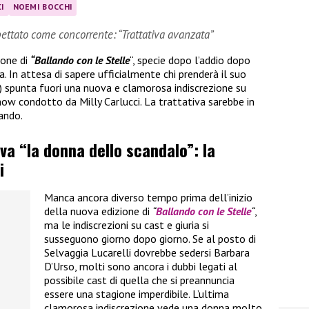
I
NOEMI BOCCHI
ettato come concorrente: “Trattativa avanzata”
ione di
“Ballando con le Stelle
“, specie dopo l’addio dopo
ria. In attesa di sapere ufficialmente chi prenderà il suo
) spunta fuori una nuova e clamorosa indiscrezione su
ow condotto da Milly Carlucci. La trattativa sarebbe in
ando.
iva “la donna dello scandalo”: la
i
Manca ancora diverso tempo prima dell’inizio
della nuova edizione di
“
Ballando con le Stelle
“
,
ma le indiscrezioni su cast e giuria si
susseguono giorno dopo giorno. Se al posto di
Selvaggia Lucarelli dovrebbe sedersi Barbara
D’Urso, molti sono ancora i dubbi legati al
possibile cast di quella che si preannuncia
essere una stagione imperdibile. L’ultima
clamorosa indiscrezione vede una donna molto