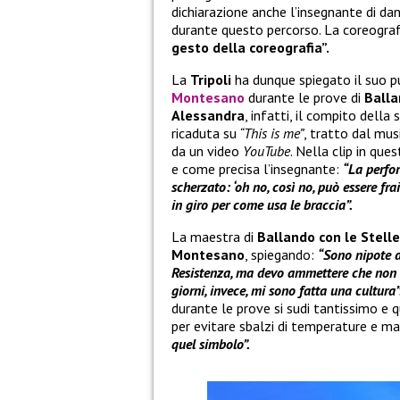
dichiarazione anche l’insegnante di da
durante questo percorso. La coreograf
gesto della coreografia”.
La
Tripoli
ha dunque spiegato il suo pu
Montesano
durante le prove di
Balla
Alessandra
, infatti, il compito dell
ricaduta su
“This is me”
, tratto dal mus
da un video
YouTube
. Nella clip in que
e come precisa l’insegnante:
“La perfor
scherzato: ‘oh no, così no, può essere fra
in giro per come usa le braccia”.
La maestra di
Ballando con le Stell
Montesano
, spiegando:
“Sono nipote 
Resistenza, ma devo ammettere che non a
giorni, invece, mi sono fatta una cultura”
durante le prove si sudi tantissimo e 
per evitare sbalzi di temperature e ma
quel simbolo”.