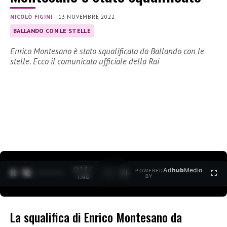
NICOLÒ FIGINI
|
13 NOVEMBRE 2022
BALLANDO CON LE STELLE
Enrico Montesano è stato squalificato da Ballando con le
stelle. Ecco il comunicato ufficiale della Rai
0:14 /
Ad
hub
Media
POWERED
1
/
2
1:40
BY
La squalifica di Enrico Montesano da