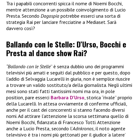
Tra i papabili concorrenti spicca il nome di Noemi Bocchi,
mentre attenzione a un possibile coinvolgimento di Lucio
Presta. Secondo
Dagospia
potrebbe esserci una sorta di
strategia Rai per lanciare frecciatine a Mediaset. Sarà
davvero così?
Ballando con le Stelle: D’Urso, Bocchi e
Presta al dance show Rai?
“Ballando con le Stelle
” è senza dubbio uno dei programmi
televisivi più amati e seguiti dal pubblico e per questo, dopo
l’addio di Selvaggia Lucarelli in giuria, non è semplice riuscire
a trovare un valido sostituto/a della giornalista. Negli ultimi
mesi sono stati fatti tantissimi nomi ma ora, in pole
position, pare esserci
Barbara D’Urso
, storica “rivale” proprio
della Lucarelli. In attesa ovviamente di conferme ufficiali,
anche per il cast dei concorrenti si stanno facendo diversi
nomi. Ad attirare l’attenzione la scorsa settimana quello di
Noemi Bocchi, fidanzata di Francesco Totti. Attenzione
anche a Lucio Presta, secondo l’
Adnkronos
, il noto agente
televisivo è tra i nomi più gettonati per il giudice ‘a latere’