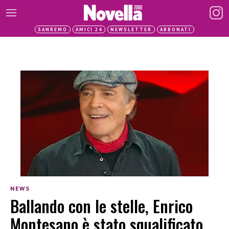
SANREMO
AMICI 24
NEWSLETTER
ABBONATI
NEWS
Ballando con le stelle, Enrico
Montesano è stato squalificato