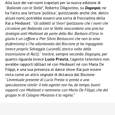
Alla luce dei vari nomi trapelati per la nuova edizione di
“
Ballando con le Stelle”
, Roberto D’Agostino, su
Dagospia
, ne
ha fatto una lettura “politica”, ipotizzando anche che, dietro
alcuni nomi, potrebbe esserci una sorta di frecciatina della
Rai a Mediaset: “
Gli addetti ai ‘livori’ ipotizzano che i nomi che
circolano per Ballando con le Stelle nascondano una precisa
strategia anti-Mediaset da parte della Rai
.
Barbara d’Urso in
giuria è un ceffone a Pier Silvio Berlusconi che non la ama
(eufemismo) e l’ha allontanata dal Biscione (e ha ingaggiato
invece proprio Selvaggia Lucarelli, storico volto della
trasmissione di Rai1).
” Inoltre, sempre secondo
Dagospia,
per
quanto riguarda invece
Lucio Presta
, l’agente televisivo non
avrebbe rapporti idilliaci né con Mediaset né con Maria De
Filippi, e una sua presenza al dance show Rai può essere
vista come un altro segnale di distanza dal Biscione:
“
L’eventuale presente di Lucio Presta si presta a una
speculazione simile: il tele-agente non ha, da tempo, buoni
rapporti con Mediaset e nemmeno con Maria De Filippi, che del
gruppo tv di Cologno Monzese è la regina.”