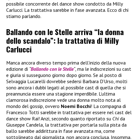
possibile concorrente del dance show condotto da Milly
Carlucci. La trattativa sarebbe in fase avanzata. Ecco di chi
stiamo parlando.
Ballando con le Stelle arriva “la donna
dello scandalo”: la trattativa di Milly
Carlucci
Manca ancora diverso tempo prima dell’inizio della nuova
edizione di
“
Ballando con le Stelle
“
, ma le indiscrezioni su cast
e giuria si susseguono giorno dopo giorno. Se al posto di
Selvaggia Lucarelli dovrebbe sedersi Barbara D’Urso, molti
sono ancora i dubbi legati al possibile cast di quella che si
preannuncia essere una stagione imperdibile. L’ultima
clamorosa indiscrezione vede una donna molto nota al
mondo del gossip, ovvero
Noemi Bocchi
! La compagna di
Francesco Totti sarebbe in trattativa per essere nel cast del
dance show Rai! Anzi, secondo quanto riportato su
Chi
da
Giuseppe Candela, la trattativa per portarla sulla pista da
ballo sarebbe addirittura in fase avanzata ma, come
sottolineato dal giornalista, non ancora conclusa. Insomma,