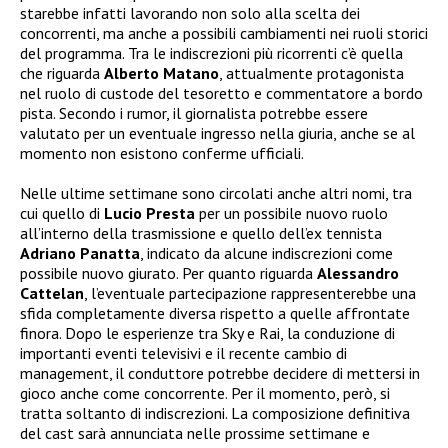
starebbe infatti lavorando non solo alla scelta dei
concorrenti, ma anche a possibili cambiamenti nei ruoli storici
del programma. Tra le indiscrezioni più ricorrenti c’è quella
che riguarda
Alberto Matano
, attualmente protagonista
nel ruolo di custode del tesoretto e commentatore a bordo
pista. Secondo i rumor, il giornalista potrebbe essere
valutato per un eventuale ingresso nella giuria, anche se al
momento non esistono conferme ufficiali.
Nelle ultime settimane sono circolati anche altri nomi, tra
cui quello di
Lucio Presta
per un possibile nuovo ruolo
all’interno della trasmissione e quello dell’ex tennista
Adriano Panatta
, indicato da alcune indiscrezioni come
possibile nuovo giurato. Per quanto riguarda
Alessandro
Cattelan
, l’eventuale partecipazione rappresenterebbe una
sfida completamente diversa rispetto a quelle affrontate
finora. Dopo le esperienze tra Sky e Rai, la conduzione di
importanti eventi televisivi e il recente cambio di
management, il conduttore potrebbe decidere di mettersi in
gioco anche come concorrente. Per il momento, però, si
tratta soltanto di indiscrezioni. La composizione definitiva
del cast sarà annunciata nelle prossime settimane e