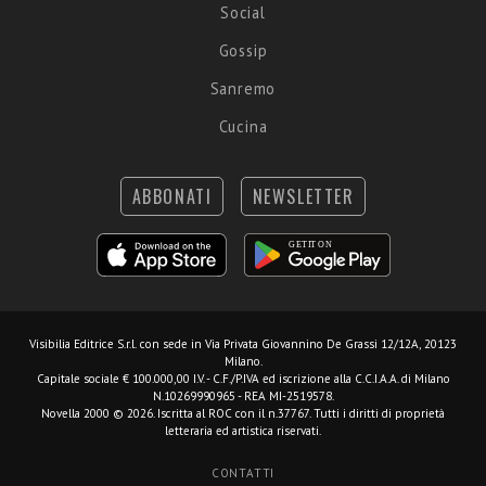
Social
Gossip
Sanremo
Cucina
ABBONATI
NEWSLETTER
Visibilia Editrice S.r.l.
con sede in Via Privata Giovannino De Grassi 12/12A, 20123
Milano.
Capitale sociale € 100.000,00 I.V. - C.F./P.IVA ed iscrizione alla C.C.I.A.A. di Milano
N.10269990965 - REA MI-2519578.
Novella 2000 © 2026. Iscritta al ROC con il n.37767. Tutti i diritti di proprietà
letteraria ed artistica riservati.
CONTATTI