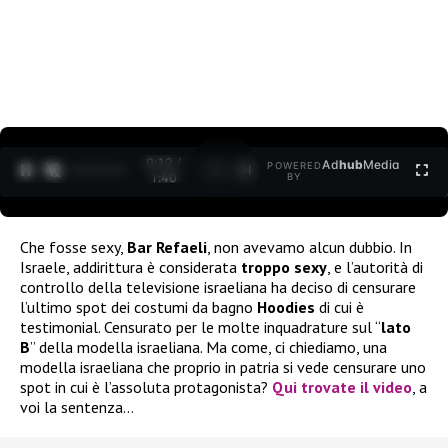
0:12 /
Ad
hub
Media
POWERED
1
/
2
1:40
BY
Che fosse sexy,
Bar Refaeli
, non avevamo alcun dubbio. In
Israele, addirittura è considerata
troppo sexy
, e l’autorità di
controllo della televisione israeliana ha deciso di censurare
l’ultimo spot dei costumi da bagno
Hoodies
di cui è
testimonial. Censurato per le molte inquadrature sul “
lato
B
” della modella israeliana. Ma come, ci chiediamo, una
modella israeliana che proprio in patria si vede censurare uno
spot in cui è l’assoluta protagonista?
Qui trovate il video
, a
voi la sentenza…