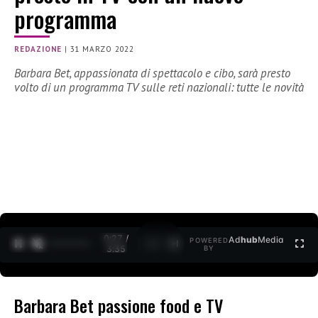
programma
REDAZIONE
|
31 MARZO 2022
Barbara Bet, appassionata di spettacolo e cibo, sarà presto
volto di un programma TV sulle reti nazionali: tutte le novità
0:28 /
Ad
hub
Media
POWERED
1
/
2
3:35
BY
Barbara Bet passione food e TV