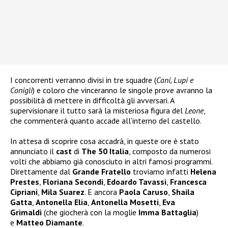
I concorrenti verranno divisi in tre squadre (
Cani, Lupi e
Conigli
) e coloro che vinceranno le singole prove avranno la
possibilità di mettere in difficoltà gli avversari. A
supervisionare il tutto sarà la misteriosa figura del
Leone
,
che commenterà quanto accade all’interno del castello.
In attesa di scoprire cosa accadrà, in queste ore è stato
annunciato il
cast
di
The 50 Italia
, composto da numerosi
volti che abbiamo già conosciuto in altri famosi programmi.
Direttamente dal
Grande Fratello
troviamo infatti
Helena
Prestes
,
Floriana Secondi
,
Edoardo Tavassi
,
Francesca
Cipriani
,
Mila Suarez
. E ancora
Paola Caruso
,
Shaila
Gatta
,
Antonella Elia
,
Antonella Mosetti
,
Eva
Grimaldi
(che giocherà con la moglie
Imma Battaglia
)
e
Matteo Diamante
.