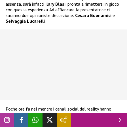
assenza, sarà infatti
Ilary Blasi
, pronta a rimettersi in gioco
con questa esperienza. Ad affiancare la presentatrice ci
saranno due opinioniste d’eccezione:
Cesara Buonamici
e
Selvaggia Lucarelli
.
Poche ore fa nel mentre i canali social del reality hanno
annunciato il cast di concorrenti e di certo ne vedremo di
belle. Saranno 16 i Vipponi che varcheranno la porta rossa e i
colpi di scena sono assicurati. Attualmente si parla di una