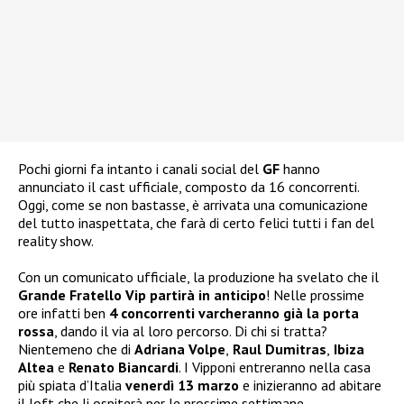
Pochi giorni fa intanto i canali social del
GF
hanno
annunciato il cast ufficiale, composto da 16 concorrenti.
Oggi, come se non bastasse, è arrivata una comunicazione
del tutto inaspettata, che farà di certo felici tutti i fan del
reality show.
Con un comunicato ufficiale, la produzione ha svelato che il
Grande Fratello Vip partirà in anticipo
! Nelle prossime
ore infatti ben
4 concorrenti varcheranno già la porta
rossa
, dando il via al loro percorso. Di chi si tratta?
Nientemeno che di
Adriana Volpe
,
Raul Dumitras
,
Ibiza
Altea
e
Renato Biancardi
. I Vipponi entreranno nella casa
più spiata d’Italia
venerdì 13 marzo
e inizieranno ad abitare
il loft che li ospiterà per le prossime settimane.