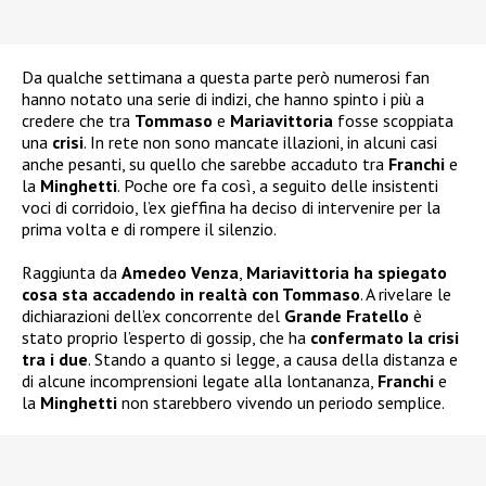
Da qualche settimana a questa parte però numerosi fan
hanno notato una serie di indizi, che hanno spinto i più a
credere che tra
Tommaso
e
Mariavittoria
fosse scoppiata
una
crisi
. In rete non sono mancate illazioni, in alcuni casi
anche pesanti, su quello che sarebbe accaduto tra
Franchi
e
la
Minghetti
. Poche ore fa così, a seguito delle insistenti
voci di corridoio, l’ex gieffina ha deciso di intervenire per la
prima volta e di rompere il silenzio.
Raggiunta da
Amedeo Venza
,
Mariavittoria ha spiegato
cosa sta accadendo in realtà con Tommaso
. A rivelare le
dichiarazioni dell’ex concorrente del
Grande Fratello
è
stato proprio l’esperto di gossip, che ha
confermato la crisi
tra i due
. Stando a quanto si legge, a causa della distanza e
di alcune incomprensioni legate alla lontananza,
Franchi
e
la
Minghetti
non starebbero vivendo un periodo semplice.