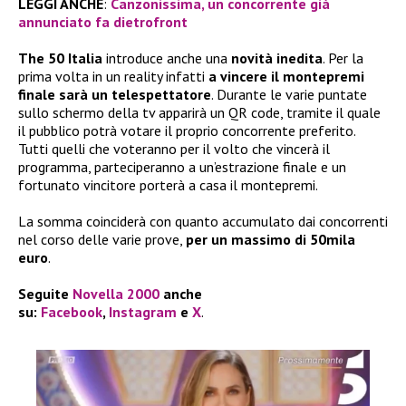
LEGGI ANCHE
:
Canzonissima, un concorrente già
annunciato fa dietrofront
The 50 Italia
introduce anche una
novità inedita
. Per la
prima volta in un reality infatti
a vincere il montepremi
finale sarà un telespettatore
. Durante le varie puntate
sullo schermo della tv apparirà un QR code, tramite il quale
il pubblico potrà votare il proprio concorrente preferito.
Tutti quelli che voteranno per il volto che vincerà il
programma, parteciperanno a un’estrazione finale e un
fortunato vincitore porterà a casa il montepremi.
La somma coinciderà con quanto accumulato dai concorrenti
nel corso delle varie prove,
per un massimo di 50mila
euro
.
Seguite
Novella 2000
anche
su:
Facebook
,
Instagram
e
X
.