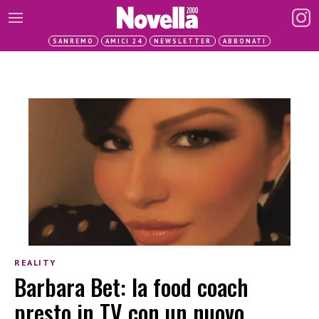
SANREMO
AMICI 24
NEWSLETTER
ABBONATI
REALITY
Barbara Bet: la food coach
presto in TV con un nuovo