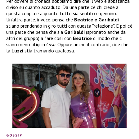
Per dovere di cronaca dobbiamo dire che il web è abbstanza
diviso su quanto accaduto. Da una parte c’è chi crede a
questa coppia e a quanto tutto sia sentito e genuino.
Un’altra parte, invece, pensa che
Beatrice e Garibaldi
stiano prendendo in giro tutti con questa “relazione”. E poi c’è
una parte che pensa che sia
Garibaldi
(spronato anche da
altri del gruppo) a fare così con
Beatrice
di modo che ci
siano meno litigi in
Casa
. Oppure anche il contrario, cioè che
la
Luzzi
stia tramando qualcosa.
GOSSIP