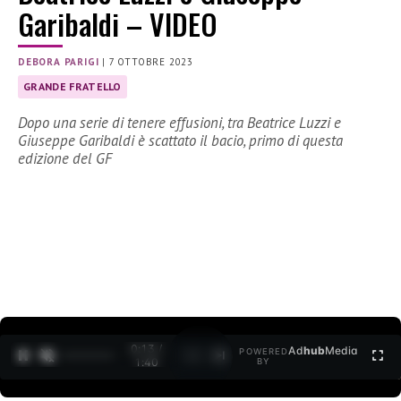
Garibaldi – VIDEO
DEBORA PARIGI
|
7 OTTOBRE 2023
GRANDE FRATELLO
Dopo una serie di tenere effusioni, tra Beatrice Luzzi e
Giuseppe Garibaldi è scattato il bacio, primo di questa
edizione del GF
0:14 /
Ad
hub
Media
POWERED
1
/
2
1:40
BY