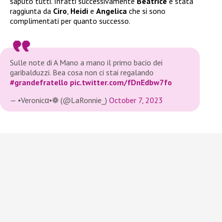
saputo tutti. Infatti successivamente
Beatrice
è stata
raggiunta da
Ciro
,
Heidi
e
Angelica
che si sono
complimentati per quanto successo.
Sulle note di A Mano a mano il primo bacio dei
garibalduzzi. Bea cosa non ci stai regalando
#grandefratello
pic.twitter.com/fDnEdbw7fo
— •Veronicα•❁ (@LaRonnie_)
October 7, 2023