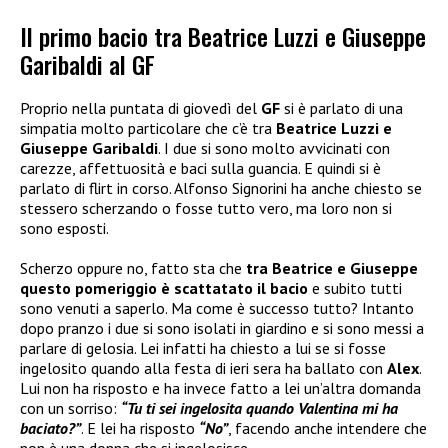
Il primo bacio tra Beatrice Luzzi e Giuseppe
Garibaldi al GF
Proprio nella puntata di giovedì del
GF
si è parlato di una
simpatia molto particolare che c’è tra
Beatrice Luzzi e
Giuseppe Garibaldi
. I due si sono molto avvicinati con
carezze, affettuosità e baci sulla guancia. E quindi si è
parlato di flirt in corso. Alfonso Signorini ha anche chiesto se
stessero scherzando o fosse tutto vero, ma loro non si
sono esposti.
Scherzo oppure no, fatto sta che
tra Beatrice e Giuseppe
questo pomeriggio è scattatato il bacio
e subito tutti
sono venuti a saperlo. Ma come è successo tutto? Intanto
dopo pranzo i due si sono isolati in giardino e si sono messi a
parlare di gelosia. Lei infatti ha chiesto a lui se si fosse
ingelosito quando alla festa di ieri sera ha ballato con
Alex
.
Lui non ha risposto e ha invece fatto a lei un’altra domanda
con un sorriso:
“Tu ti sei ingelosita quando Valentina mi ha
baciato?”
. E lei ha risposto
“No”
, facendo anche intendere che