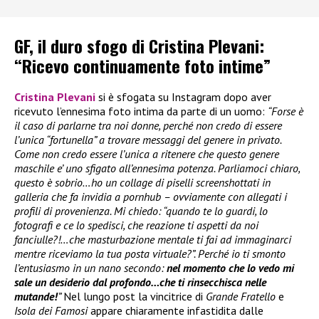
GF, il duro sfogo di Cristina Plevani:
“Ricevo continuamente foto intime”
Cristina Plevani
si è sfogata su Instagram dopo aver
ricevuto l’ennesima foto intima da parte di un uomo:
“Forse è
il caso di parlarne tra noi donne, perché non credo di essere
l’unica “fortunella” a trovare messaggi del genere in privato.
Come non credo essere l’unica a ritenere che questo genere
maschile e’ uno sfigato all’ennesima potenza. Parliamoci chiaro,
questo è sobrio…ho un collage di piselli screenshottati in
galleria che fa invidia a pornhub – ovviamente con allegati i
profili di provenienza. Mi chiedo: “quando te lo guardi, lo
fotografi e ce lo spedisci, che reazione ti aspetti da noi
fanciulle?!…che masturbazione mentale ti fai ad immaginarci
mentre riceviamo la tua posta virtuale?”. Perché io ti smonto
l’entusiasmo in un nano secondo:
nel momento che lo vedo mi
sale un desiderio dal profondo…che ti rinsecchisca nelle
mutande!
”
Nel lungo post la vincitrice di
Grande Fratello
e
Isola dei Famosi
appare chiaramente infastidita dalle