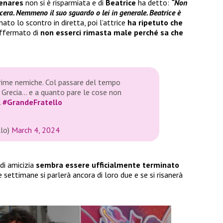
enares
non si è risparmiata e di
Beatrice
ha detto:
“Non
ncera. Nemmeno il suo sguardo o lei in generale. Beatrice è
ato lo scontro in diretta, poi l’attrice
ha ripetuto che
affermato di
non esserci rimasta male perché sa che
ime nemiche. Col passare del tempo
 Grecia… e a quanto pare le cose non
.
#GrandeFratello
llo)
March 4, 2024
di amicizia
sembra essere ufficialmente terminato
settimane si parlerà ancora di loro due e se si risanerà