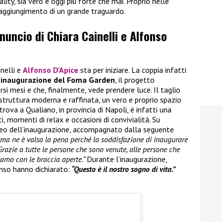
ality, sia vero e oggi più forte che mai. Proprio nelle
raggiungimento di un grande traguardo.
nnuncio di Chiara Cainelli e Alfonso
inelli e
Alfonso D’Apice
sta per iniziare. La coppia infatti
’inaugurazione del Foma Garden
, il progetto
rsi mesi e che, finalmente, vede prendere luce. Il taglio
 struttura moderna e raffinata, un vero e proprio spazio
trova a Qualiano, in provincia di Napoli, è infatti una
, momenti di relax e occasioni di convivialità. Su
ideo dell’inaugurazione, accompagnato dalla seguente
i ma ne è valsa la pena perché la soddisfazione di inaugurare
Grazie a tutte le persone che sono venute, alle persone che
iamo con le braccia aperte.”
Durante l’inaugurazione,
nso hanno dichiarato:
“Questo è il nostro sogno di vita.”