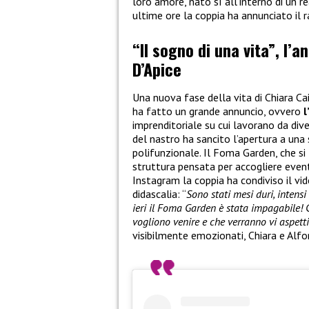
loro amore, nato sì all’interno di un re
ultime ore la coppia ha annunciato il 
“Il sogno di una vita”, l’a
D’Apice
Una nuova fase della vita di Chiara Ca
ha fatto un grande annuncio, ovvero
l
imprenditoriale su cui lavorano da dive
del nastro ha sancito l’apertura a una
polifunzionale. Il Foma Garden, che si 
struttura pensata per accogliere eventi
Instagram la coppia ha condiviso il v
didascalia: “
Sono stati mesi duri, intens
ieri il Foma Garden è stata impagabile! 
vogliono venire e che verranno vi aspett
visibilmente emozionati, Chiara e Alfo