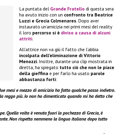
La puntata del
Grande Fratello
di questa sera
ha avuto inizio con un
confronto tra Beatrice
Luzzi e Grecia Colmenares
. Dopo aver
instaurato un’amicizia nei primi mesi del reality
il loro
percorso si è
diviso a causa di alcuni
attriti
.
All’attrice non va giù il fatto che l’abbia
incolpata dell’eliminazione di Vittorio
Menozzi
. Inoltre, durante una clip mostrata in
diretta, ha spiegato
tutto ciò che non le piace
della gieffina
e per farlo ha usato
parole
abbastanza forti
:
e mesi e mezzo di amicizia ho fatto qualche passo indietro.
 la reggo più. Io non ho dimenticato quando mi ha detto che
e. Quella volta è venuta fuori la pochezza di Grecia, è
ritante. Non rispetta nemmeno la lingua italiana dopo tutto