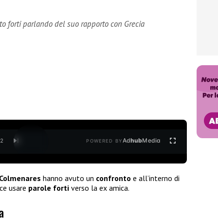
to forti parlando del suo rapporto con Grecia
Ad
hub
Media
/
2
POWERED BY
 Colmenares
hanno avuto un
confronto
e all’interno di
ice usare
parole forti
verso la ex amica.
a