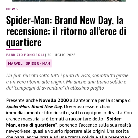
NEWS
Spider-Man: Brand New Day, la
recensione: il ritorno all’eroe di
quartiere
FABRIZIO PONCIROLI
|
30 LUGLIO 2026
MARVEL
SPIDER - MAN
Un film riuscito sotto tutti i punti di vista, soprattutto grazie
a un vero ritorno alle origini. Ma anche una trama solida e
dei “compagni di avventura” di altissimo profilo
Presente anche
Novella 2000
all’anteprima per la stampa di
Spider-Man: Brand New Day
. Doveroso essere chiari
immediatamente: film riuscito, sotto ogni punto di vista. Con
grande maestria, si è tornati a raccontare dello
“Spider-
Man, eroe di quartiere”
, ponendo l’accento sulla sua realtà
newyorkese, quasi a volerlo riportare alle origini. Una scelta
che paga, anche grazie ad una trama solida e alla presenza di