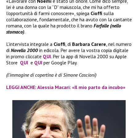
«Lavorare con
Noemi
è stato un onore. Come dico sempre,
lei è una donna con la “D” maiuscola, che mi ha offerto
l’opportunità di farmi conoscere», spiega
Cioffi
sulla
collaborazione, fondamentale, che ha avuto con la cantante
romana, con la quale ha prodotto il brano
Farfalle (nello
stomaco)
.
L’intervista integrale a
Cioffi
, di
Barbara Carere
, nel numero
di
Novella 2000
in edicola. Per avere la vostra copia digitale
in promo cliccate
QUI
. Per la app di Novella 2000 su Apple
Store
QUI
e
QUI
per Google Play.
(l’immagine di copertina è di Simone Cascioni)
LEGGI ANCHE: Alessia Macari: «Il mio parto da incubo»