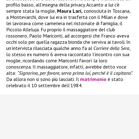
profilo basso, all’insegna della privacy. Accanto a lui c’è
sempre stata la moglie,
Maura Lari,
conosciuta in Toscana,
a Montevarchi, dove lui era in trasferta con il Milan e dove
lei lavorava come cameriera nel ristornate di famiglia, il
Piccolo Alleluja. Fu proprio il massaggiatore del club
rossonero, Paolo Mariconti, ad accorgersi che Franco aveva
occhi solo per quella ragazza bionda che serviva ai tavoli. In
un’intervista rilasciata qualche anno fa al
Corriere della Sera
,
lo stesso ex numero 6 aveva raccontato l’incontro con sua
moglie, ricordando come Mariconti favorì la loro
conoscenza. Il massaggiatore, infatti, avrebbe detto voce
alta:
“Signorina, per favore, serva prima lui, perché è il capitano”.
Da allora non si sono più lasciati. Il
matrimonio
è stato
celebrato il 10 settembre dell’1984.