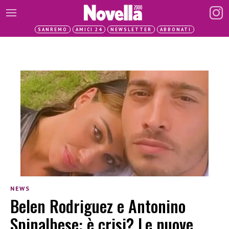
SANREMO
AMICI 24
NEWSLETTER
ABBONATI
NEWS
Belen Rodriguez e Antonino
Spinalbese: è crisi? Le nuove