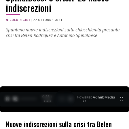
indiscrezioni
NICOLÒ FIGINI
|
22 OTTOBRE 2021
Spuntano nuove indiscrezioni sulla chiacchierata presunta
crisi tra Belen Rodriguez e Antonino Spinalbese
0:29 /
Ad
hub
Media
POWERED
1
/
2
1:40
BY
Nuove indiscrezioni sulla crisi tra Belen