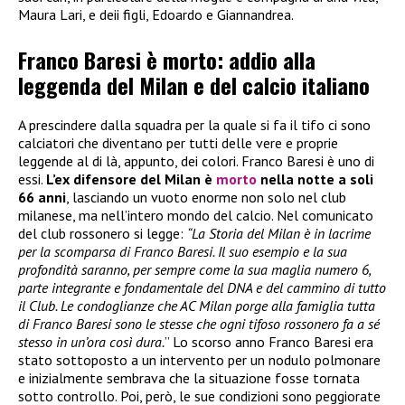
Maura Lari, e deii figli, Edoardo e Giannandrea.
Franco Baresi è morto: addio alla
leggenda del Milan e del calcio italiano
A prescindere dalla squadra per la quale si fa il tifo ci sono
calciatori che diventano per tutti delle vere e proprie
leggende al di là, appunto, dei colori. Franco Baresi è uno di
essi.
L’ex difensore del Milan è
morto
nella notte a soli
66 anni
, lasciando un vuoto enorme non solo nel club
milanese, ma nell’intero mondo del calcio. Nel comunicato
del club rossonero si legge:
“La Storia del Milan è in lacrime
per la scomparsa di Franco Baresi. Il suo esempio e la sua
profondità saranno, per sempre come la sua maglia numero 6,
parte integrante e fondamentale del DNA e del cammino di tutto
il Club. Le condoglianze che AC Milan porge alla famiglia tutta
di Franco Baresi sono le stesse che ogni tifoso rossonero fa a sé
stesso in un’ora così dura.
” Lo scorso anno Franco Baresi era
stato sottoposto a un intervento per un nodulo polmonare
e inizialmente sembrava che la situazione fosse tornata
sotto controllo. Poi, però, le sue condizioni sono peggiorate