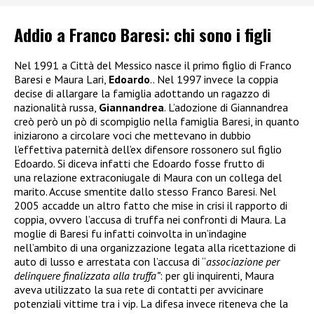
Addio a Franco Baresi: chi sono i figli
Nel 1991 a Città del Messico nasce il primo figlio di Franco
Baresi e Maura Lari,
Edoardo
.. Nel 1997 invece la coppia
decise di allargare la famiglia adottando un ragazzo di
nazionalità russa,
Giannandrea
. L’adozione di Giannandrea
creò però un pò di scompiglio nella famiglia Baresi, in quanto
iniziarono a circolare voci che mettevano in dubbio
l’effettiva paternità dell’ex difensore rossonero sul figlio
Edoardo. Si diceva infatti che Edoardo fosse frutto di
una relazione extraconiugale di Maura con un collega del
marito. Accuse smentite dallo stesso Franco Baresi. Nel
2005 accadde un altro fatto che mise in crisi il rapporto di
coppia, ovvero l’accusa di truffa nei confronti di Maura. La
moglie di Baresi fu infatti coinvolta in un’indagine
nell’ambito di una organizzazione legata alla ricettazione di
auto di lusso e arrestata
con l’accusa di “
associazione per
delinquere finalizzata alla truffa”
: per gli inquirenti, Maura
aveva utilizzato la sua rete di contatti per avvicinare
potenziali vittime tra i vip. La difesa invece riteneva che la