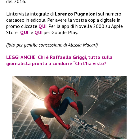
del 2016.
L’intervista integrale di
Lorenzo Pugnaloni
sul numero
cartaceo in edicola. Per avere la vostra copia digitale in
promo cliccate
QUI
. Per la app di Novella 2000 su Apple
Store
QUI
e
QUI
per Google Play.
(foto per gentile concessione di Alessia Macari)
LEGGI ANCHE: Chi è Raffaella Griggi, tutto sulla
giornalista pronta a condurre “Chi l’ha visto?