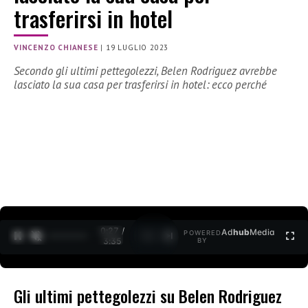
trasferirsi in hotel
VINCENZO CHIANESE
|
19 LUGLIO 2023
Secondo gli ultimi pettegolezzi, Belen Rodriguez avrebbe
lasciato la sua casa per trasferirsi in hotel: ecco perché
0:28 /
Ad
hub
Media
POWERED
1
/
2
3:35
BY
Gli ultimi pettegolezzi su Belen Rodriguez