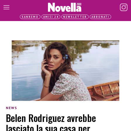
SANREMO
AMICI 24
NEWSLETTER
ABBONATI
NEWS
Belen Rodriguez avrebbe
lasciato la sua casa per