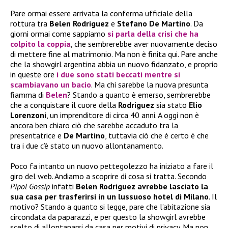
Pare ormai essere arrivata la conferma ufficiale della
rottura tra
Belen Rodriguez
e
Stefano De Martino
. Da
giorni ormai come sappiamo
si parla della crisi che ha
colpito la coppia
, che sembrerebbe aver nuovamente deciso
di mettere fine al matrimonio. Ma non è finita qui. Pare anche
che la showgirl argentina abbia un nuovo fidanzato, e proprio
in queste ore
i due sono stati beccati mentre si
scambiavano un bacio
. Ma chi sarebbe la nuova presunta
fiamma di
Belen
? Stando a quanto è emerso, sembrerebbe
che a conquistare il cuore della
Rodriguez
sia stato
Elio
Lorenzoni
, un imprenditore di circa 40 anni. A oggi non è
ancora ben chiaro ciò che sarebbe accaduto tra la
presentatrice e
De Martino
, tuttavia ciò che è certo è che
tra i due c’è stato un nuovo allontanamento.
Poco fa intanto un nuovo pettegolezzo ha iniziato a fare il
giro del web. Andiamo a scoprire di cosa si tratta. Secondo
Pipol Gossip
infatti
Belen Rodriguez avrebbe lasciato la
sua casa per trasferirsi in un lussuoso hotel di Milano
. Il
motivo? Stando a quanto si legge, pare che l’abitazione sia
circondata da paparazzi, e per questo la showgirl avrebbe
scelto di allontanarsi da casa per motivi di privacy. Ma non