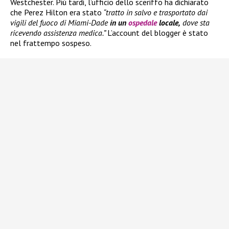
Westchester. Più tardi, l’ufficio dello sceriffo ha dichiarato
che Perez Hilton era stato
“tratto in salvo e trasportato dai
vigili del fuoco di Miami-Dade
in un
ospedale
locale,
dove sta
ricevendo assistenza medica.”
L’account del blogger è stato
nel frattempo sospeso.