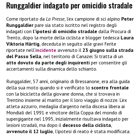
Runggaldier indagato per omicidio stradale
Come riportato da
La Presse
, l’ex campione di sci alpino
Peter
Runggaldier
pare sia stato iscritto nel registro degli
indagati con
l’ipotesi di omicidio stradale
dalla Procura di
Trento, dopo la morte della ciclista e blogger tedesca
Laura
Viktoria Härtig
, deceduta in seguito alle gravi ferite
riportate nell’
incidente
avvenuto il
23 giugno sulla strada
del Passo Sella
, nel territorio di Canazei. Si tratta di un
atto dovuto da parte degli inquirenti
per consentire gli
accertamenti sulla dinamica dello schianto.
Runggaldier, 57 anni, originario di Bressanone, era alla guida
della sua moto quando si è verificato lo
scontro frontale
con la bicicletta della giovane donna, che si trovava in
Trentino insieme al marito per il loro viaggio di nozze. L’ex
atleta azzurro, medaglia d’argento nella discesa libera ai
Mondiali del 1991 e vincitore della Coppa del mondo di
supergigante nel 1995, inizialmente risultava indagato per
lesioni stradali, ma dopo il
decesso della ciclista
,
avvenuto il 12 luglio
, l’ipotesi di reato è stata modificata.