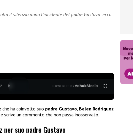
lta il silenzio dopo l’incidente del padre Gustavo: ecco
Ad
hub
Media
/
2
POWERED BY
nte che ha coinvolto suo
padre Gustavo
,
Belen Rodriguez
e scrive un commento che non passa inosservato.
ez per suo padre Gustavo