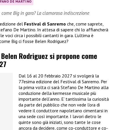
FANO DE MARTINO
n come Big in gara? La clamorosa indiscrezione
 edizione del
Festival di Sanremo
che, come saprete,
efano De Martino. In attesa di sapere chi lo affiancherà
e voci circa i possibili cantanti in gara. L’ultima è
n come Big ci fosse Belen Rodriguez?
, Belen Rodriguez si propone come
27
Dal 16 al 20 febbraio 2027 si svolgerà la
77esima edizione del Festival di Sanremo. Per
la prima volta ci sarà Stefano De Martino alla
conduzione della kermesse musicale più
importante dell’anno. E’ tantissima la curiosità
da parte del pubblico che non vede l’ora di
vedere il conduttore napoletano cimentarsi in
una sede così importante. I lavori dietro le
quinte sono già iniziati, sono tante le cose
ancora da decidere, come co-conduttore e co-