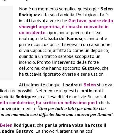
Non è un momento semplice questo per
Belen
Rodriguez
e la sua famiglia. Pochi giorni fa è
infatti arrivata voce che
Gustavo
, padre della
showgirl argentina, è rimasto coinvolto in
un incidente
, riportando gravi ferite. L’ex
naufrago de
L’Isola dei Famosi
, stando alle
prime ricostruzioni, si trovava in un capannone
di via Cappuccini, affittato come un deposito,
quando a un tratto sarebbe scoppiato un
incendio. Pronto l’intervento delle forze
dell’ordine, che hanno soccorso
Gustavo
, che
ha tuttavia riportato diverse e serie ustioni.
Attualmente dunque il
padre
di
Belen
si trova
ori cure possibili. Nel mentre in questi giorni in molti
famiglia
Rodriguez
, in attesa di liete notizie. Sui social
la conduttrice, ha scritto un bellissimo post
che ha
arazioni in merito:
“Uno per tutti e tutti per uno. So che
i in un momento così difficile! Sono una carezza per l’anima”
.
Belen
Rodriguez
, che
per la prima volta ha rotto il
el padre Gustavo
. La showgirl argentina ha così