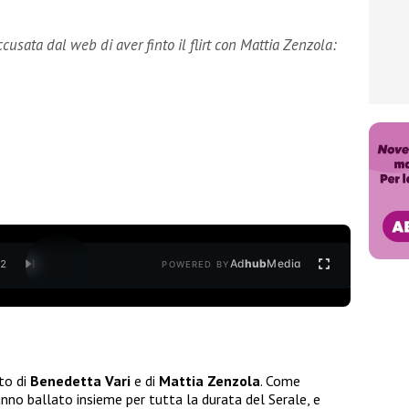
cusata dal web di aver finto il flirt con Mattia Zenzola:
Ad
hub
Media
/
2
POWERED BY
to di
Benedetta Vari
e di
Mattia Zenzola
. Come
nno ballato insieme per tutta la durata del Serale, e