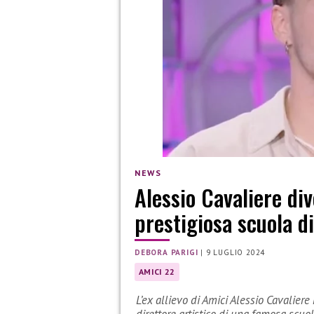
NEWS
Alessio Cavaliere div
prestigiosa scuola d
DEBORA PARIGI
|
9 LUGLIO 2024
AMICI 22
L’ex allievo di Amici Alessio Cavalier
direttore artistico di una famosa scuo