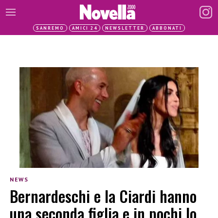
SANREMO
AMICI 24
NEWSLETTER
ABBONATI
NEWS
Bernardeschi e la Ciardi hanno
una seconda figlia e in pochi lo