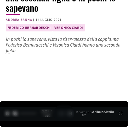
sapevano
ANDREA SANNA
|
14 LUGLIO 2021
FEDERICO BERNARDESCHI
VERONICA CIARDI
In pochi lo sapevano, vista la riservatezza della coppia, ma
Federico Bernardeschi e Veronica Ciardi hanno una seconda
figlia
0:27 /
Ad
hub
Media
POWERED
1
/
2
1:40
BY