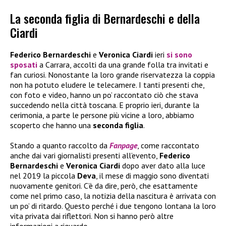
La seconda figlia di Bernardeschi e della
Ciardi
Federico Bernardeschi
e
Veronica Ciardi
ieri
si sono
sposati
a Carrara, accolti da una grande folla tra invitati e
fan curiosi. Nonostante la loro grande riservatezza la coppia
non ha potuto eludere le telecamere. I tanti presenti che,
con foto e video, hanno un po’ raccontato ciò che stava
succedendo nella città toscana. E proprio ieri, durante la
cerimonia, a parte le persone più vicine a loro, abbiamo
scoperto che hanno una
seconda figlia
.
Stando a quanto raccolto da
Fanpage
, come raccontato
anche dai vari giornalisti presenti all’evento,
Federico
Bernardeschi
e
Veronica Ciardi
dopo aver dato alla luce
nel 2019 la piccola
Deva
, il mese di maggio sono diventati
nuovamente genitori. C’è da dire, però, che esattamente
come nel primo caso, la notizia della nascitura è arrivata con
un po’ di ritardo. Questo perché i due tengono lontana la loro
vita privata dai riflettori. Non si hanno però altre