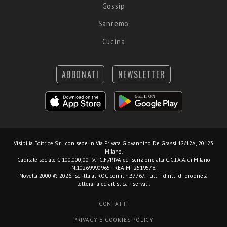
Gossip
Sanremo
Cucina
ABBONATI
NEWSLETTER
Visibilia Editrice S.r.l.
con sede in Via Privata Giovannino De Grassi 12/12A, 20123
Milano.
Capitale sociale € 100.000,00 I.V. - C.F./P.IVA ed iscrizione alla C.C.I.A.A. di Milano
N.10269990965 - REA MI-2519578.
Novella 2000 © 2026. Iscritta al ROC con il n.37767. Tutti i diritti di proprietà
letteraria ed artistica riservati.
CONTATTI
PRIVACY E COOKIES POLICY