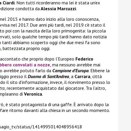
a Ciardi
. Non tutti ricorderanno ma lei è stata un’ex
 edizione condotta da
Alessia Marcuzzi
.
 nel 2015 e hanno dato inizio alla loro conoscenza,
visa nel 2017. Due anni più tardi, nel 2019 c’è stato il
to poi con la nascita della loro primogenita: la piccola
ervati, solo qualche tempo più tardi hanno dato notizia
in tanti abbiamo scoperto oggi che due mesi fa sono
a
, battezzata proprio oggi.
raccontato che proprio dopo l’Europeo
Federico
bbero convolati a nozze
, ma nessuno avrebbe mai
ro avrebbe potuto farlo da
Campione d’Europa
. Ebbene la
iggio presso il
Duomo di Sant’Andrea
, a
Carrara
, città
o il sito d’informazione, invece, il ricevimento presso lo
tra
, recentemente acquistato dal giocatore. Tra l’altro,
ompleanno di
Veronica
.
ò, è stato protagonista di una gaffe. È arrivato dopo la
 fare ritorno davanti alla chiesa in un secondo momento.
disagio_tv/status/1414995014048956418