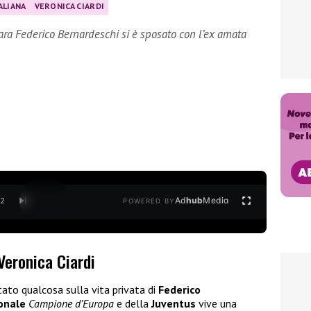
ALIANA
VERONICA CIARDI
ara Federico Bernardeschi si è sposato con l’ex amata
Ad
hub
Media
/
2
POWERED BY
Veronica Ciardi
to qualcosa sulla vita privata di
Federico
onale
Campione d’Europa
e della
Juventus
vive una