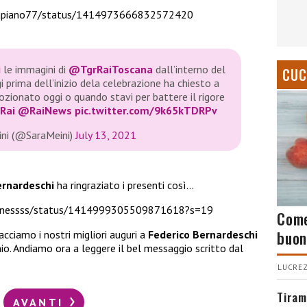
/Tapiano77/status/1414973666832572420
i
le immagini di
@TgrRaiToscana
dall’interno del
CUC
 prima dell’inizio dela celebrazione ha chiesto a
mozionato oggi o quando stavi per battere il rigore
Rai
@RaiNews
pic.twitter.com/9k65kTDRPv
ini (@SaraMeini)
July 13, 2021
ernardeschi
ha ringraziato i presenti così…
asinessss/status/1414999305509871618?s=19
Come
buon
acciamo i nostri migliori auguri a
Federico Bernardeschi
io. Andiamo ora a leggere il bel messaggio scritto dal
LUCREZ
Tiram
AVANTI