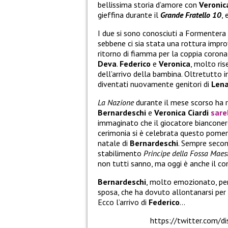
bellissima storia d’amore con
Veronic
gieffina durante il
Grande Fratello 10
,
I due si sono conosciuti a Formentera
sebbene ci sia stata una rottura improv
ritorno di fiamma per la coppia corona
Deva
.
Federico
e
Veronica
, molto ris
dell’arrivo della bambina. Oltretutto 
diventati nuovamente genitori di
Len
La Nazione
durante il mese scorso ha 
Bernardeschi
e
Veronica Ciardi
sare
immaginato che il giocatore biancone
cerimonia si è celebrata questo pomer
natale di
Bernardeschi
. Sempre second
stabilimento
Principe della Fossa Maes
non tutti sanno, ma oggi è anche il c
Bernardeschi
, molto emozionato, per
sposa, che ha dovuto allontanarsi per
Ecco l’arrivo di
Federico
…
https://twitter.com/