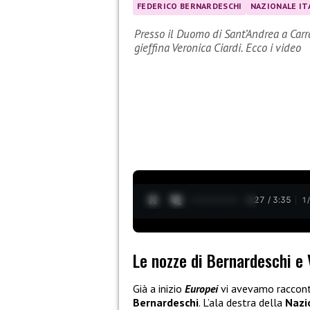
FEDERICO BERNARDESCHI
NAZIONALE IT
Presso il Duomo di Sant’Andrea a Carr
gieffina Veronica Ciardi. Ecco i video
0:28 / 3:35
1
Le nozze di Bernardeschi e 
Già a inizio
Europei
vi avevamo racconta
Bernardeschi
. L’ala destra della
Nazi