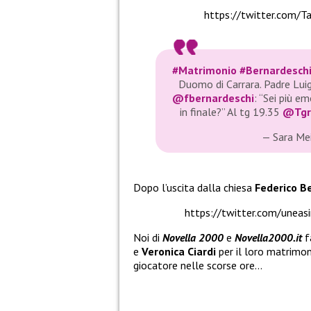
https://twitter.com
#Matrimonio
#Bernardesch
Duomo di Carrara. Padre Luigi
@fbernardeschi
: “Sei più e
in finale?” Al tg 19.35
@Tgr
— Sara Me
Dopo l’uscita dalla chiesa
Federico B
https://twitter.com/une
Noi di
Novella 2000
e
Novella2000.it
f
e
Veronica Ciardi
per il loro matrimon
giocatore nelle scorse ore…