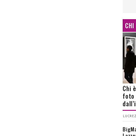
CHI
Chi 
foto
dall
LUCREZ
BigMa
Lazze