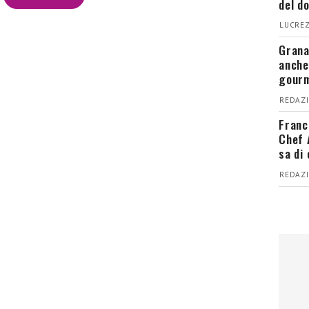
del d
LUCREZ
Grana
anche
gour
REDAZI
Franc
Chef 
sa di
REDAZI