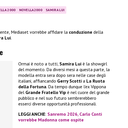
LLA 2000
NOVELLA2000
SAMIRA LUI
ente, Mediaset vorrebbe affidare la
conduzione
della
a Lui
.
ve
Ormai è noto a tutti,
Samira Lui
è la showgirl
del momento. Da diversi mesi a questa parte, la
modella entra sera dopo sera nelle case degli
italiani, affiancando
Gerry Scotti
a
La Ruota
della Fortuna
. Da tempo dunque l’ex Vippona
del
Grande Fratello Vip
è nel cuore del grande
pubblico e nel suo futuro sembrerebbero
esserci diverse opportunità professionali.
LEGGI ANCHE
:
Sanremo 2026, Carlo Conti
vorrebbe Madonna come ospite