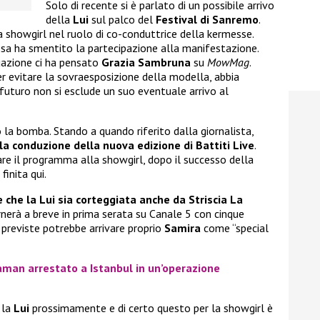
Solo di recente si è parlato di un possibile arrivo
della
Lui
sul palco del
Festival di Sanremo
.
 showgirl nel ruolo di co-conduttrice della kermesse.
sa ha smentito la partecipazione alla manifestazione.
tuazione ci ha pensato
Grazia Sambruna
su
MowMag
.
r evitare la sovraesposizione della modella, abbia
n futuro non si esclude un suo eventuale arrivo al
 la bomba. Stando a quando riferito dalla giornalista,
 la conduzione della nuova edizione di Battiti Live
.
are il programma alla showgirl, dopo il successo della
inita qui.
 che la Lui sia corteggiata anche da Striscia La
ornerà a breve in prima serata su Canale 5 con cinque
 previste potrebbe arrivare proprio
Samira
come “special
aman arrestato a Istanbul in un’operazione
 la
Lui
prossimamente e di certo questo per la showgirl è