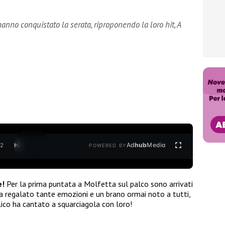
 hanno conquistato la serata, riproponendo la loro hit, A
Ad
hub
Media
/
2
POWERED BY
e!
Per la prima puntata a Molfetta sul palco sono arrivati
 ha regalato tante emozioni e un brano ormai noto a tutti,
lico ha cantato a squarciagola con loro!