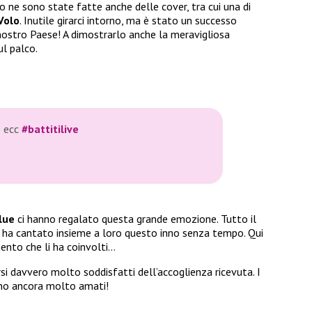
 ne sono state fatte anche delle cover, tra cui una di
 Volo
. Inutile girarci intorno, ma è stato un successo
ostro Paese! A dimostrarlo anche la meravigliosa
ul palco.
e ecc
#battitilive
lue
ci hanno regalato questa grande emozione. Tutto il
tà) ha cantato insieme a loro questo inno senza tempo. Qui
ento che li ha coinvolti…
si davvero molto soddisfatti dell’accoglienza ricevuta. I
ono ancora molto amati!