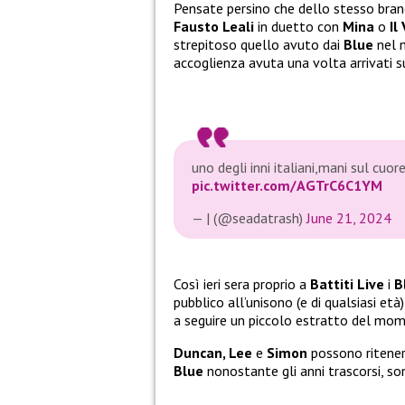
Pensate persino che dello stesso brano
Fausto Leali
in duetto con
Mina
o
Il
strepitoso quello avuto dai
Blue
nel n
accoglienza avuta una volta arrivati s
uno degli inni italiani,mani sul cuor
pic.twitter.com/AGTrC6C1YM
— | (@seadatrash)
June 21, 2024
Così ieri sera proprio a
Battiti Live
i
B
pubblico all’unisono (e di qualsiasi e
a seguire un piccolo estratto del mom
Duncan, Lee
e
Simon
possono ritener
Blue
nonostante gli anni trascorsi, s