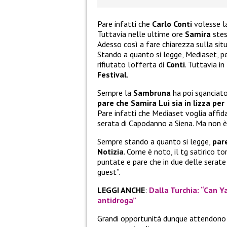
Pare infatti che
Carlo Conti
volesse la
Tuttavia nelle ultime ore
Samira
stes
Adesso così a fare chiarezza sulla si
Stando a quanto si legge, Mediaset, pe
rifiutato l’offerta di
Conti
. Tuttavia i
Festival
.
Sempre la
Sambruna
ha poi sganciato
pare che Samira Lui sia in lizza per
Pare infatti che Mediaset voglia affid
serata di Capodanno a Siena. Ma non è f
Sempre stando a quanto si legge,
pare
Notizia
. Come è noto, il tg satirico t
puntate e pare che in due delle serate
guest”.
LEGGI ANCHE
:
Dalla Turchia: “Can Y
antidroga”
Grandi opportunità dunque attendono