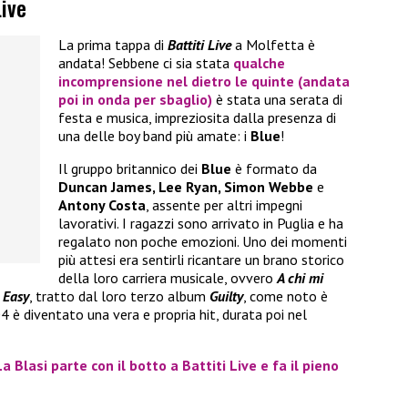
Live
La prima tappa di
Battiti Live
a Molfetta è
andata! Sebbene ci sia stata
qualche
incomprensione nel dietro le quinte (andata
poi in onda per sbaglio)
è stata una serata di
festa e musica, impreziosita dalla presenza di
una delle boy band più amate: i
Blue
!
Il gruppo britannico dei
Blue
è formato da
Duncan James, Lee Ryan, Simon Webbe
e
Antony Costa
, assente per altri impegni
lavorativi. I ragazzi sono arrivato in Puglia e ha
regalato non poche emozioni. Uno dei momenti
più attesi era sentirli ricantare un brano storico
della loro carriera musicale, ovvero
A chi mi
 Easy
, tratto dal loro terzo album
Guilty
, come noto è
 è diventato una vera e propria hit, durata poi nel
a Blasi parte con il botto a Battiti Live e fa il pieno