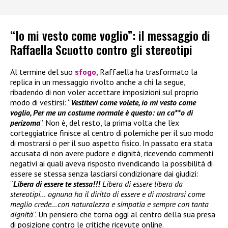
“Io mi vesto come voglio”: il messaggio di
Raffaella Scuotto contro gli stereotipi
Al termine del suo
sfogo
, Raffaella ha trasformato la
replica in un messaggio rivolto anche a chi la segue,
ribadendo di non voler accettare imposizioni sul proprio
modo di vestirsi: “
Vestitevi come volete, io mi vesto come
voglio, Per me un costume normale è questo: un ca**o di
perizoma
”. Non è, del resto, la prima volta che l’ex
corteggiatrice finisce al centro di polemiche per il suo modo
di mostrarsi o per il suo aspetto fisico. In passato era stata
accusata di non avere pudore e dignità, ricevendo commenti
negativi ai quali aveva risposto rivendicando la possibilità di
essere se stessa senza lasciarsi condizionare dai giudizi:
“
Libera di essere te stessa!!!
Libera di essere libera da
stereotipi… ognuna ha il diritto di essere e di mostrarsi come
meglio crede…con naturalezza e simpatia e sempre con tanta
dignità
”. Un pensiero che torna oggi al centro della sua presa
di posizione contro le critiche ricevute online.