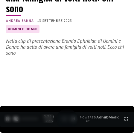
sono
ANDREA SANNA
|
13 SETTEMBRE 2023
UOMINI E DONNE
Nella clip di presentazione Brando Ephrikian di Uomini e
Donne ha detto di avere una famiglia di volti noti. Ecco chi
sono
0:30 /
Ad
hub
Media
POWERED
1
/
2
3:35
BY