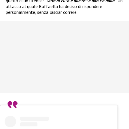
quello di un utente: “
Oltre al cu*o e alle te**e non c’è nulla
”. Un
attacco al quale Raffaella ha deciso di rispondere
personalmente, senza lasciar correre.