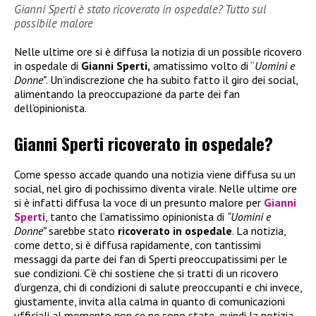
Gianni Sperti è stato ricoverato in ospedale? Tutto sul
possibile malore
Nelle ultime ore si è diffusa la notizia di un possible ricovero
in ospedale di
Gianni Sperti,
amatissimo volto di “
Uomini e
Donne”
. Un’indiscrezione che ha subito fatto il giro dei social,
alimentando la preoccupazione da parte dei fan
dell’opinionista.
Gianni Sperti ricoverato in ospedale?
Come spesso accade quando una notizia viene diffusa su un
social, nel giro di pochissimo diventa virale. Nelle ultime ore
si è infatti diffusa la voce di un presunto malore per
Gianni
Sperti
, tanto che l’amatissimo opinionista di
“Uomini e
Donne”
sarebbe stato
ricoverato in ospedale
. La notizia,
come detto, si è diffusa rapidamente, con tantissimi
messaggi da parte dei fan di Sperti preoccupatissimi per le
sue condizioni. C’è chi sostiene che si tratti di un ricovero
d’urgenza, chi di condizioni di salute preoccupanti e chi invece,
giustamente, invita alla calma in quanto di comunicazioni
ufficiali al momento non ce ne sono state, quindi la notizia