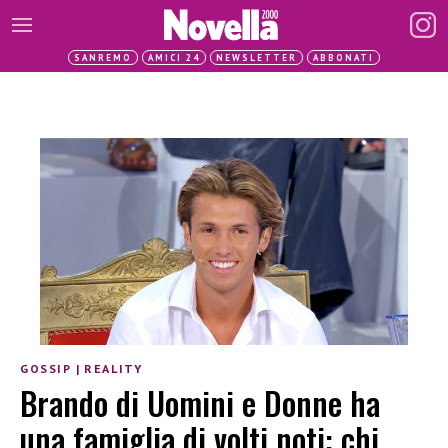
SANREMO
AMICI 24
NEWSLETTER
ABBONATI
GOSSIP
|
REALITY
Brando di Uomini e Donne ha
una famiglia di volti noti: chi