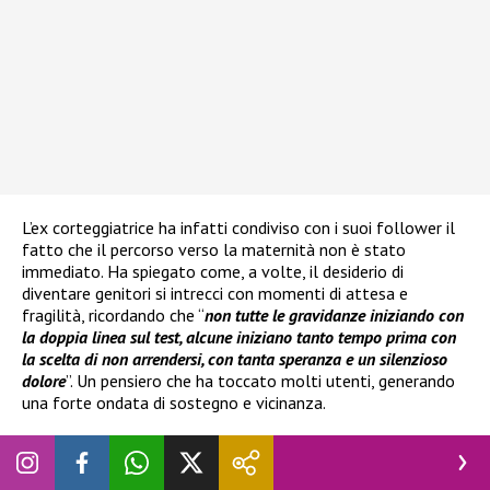
L’ex corteggiatrice ha infatti condiviso con i suoi follower il
fatto che il percorso verso la maternità non è stato
immediato. Ha spiegato come, a volte, il desiderio di
diventare genitori si intrecci con momenti di attesa e
fragilità, ricordando che “
non tutte le gravidanze iniziando con
la doppia linea sul test, alcune iniziano tanto tempo prima con
la scelta di non arrendersi, con tanta speranza e un silenzioso
dolore
”. Un pensiero che ha toccato molti utenti, generando
una forte ondata di sostegno e vicinanza.
Nel suo racconto è emerso anche il
ricorso alla
procreazione medicalmente assistita
, esperienza che le
ha permesso di riflettere sul significato della pazienza e