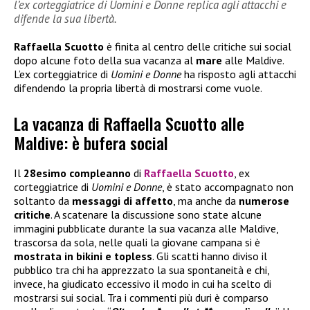
l’ex corteggiatrice di Uomini e Donne replica agli attacchi e
difende la sua libertà.
Raffaella Scuotto
è finita al centro delle critiche sui social
dopo alcune foto della sua vacanza al
mare
alle Maldive.
L’ex corteggiatrice di
Uomini e Donne
ha risposto agli attacchi
difendendo la propria libertà di mostrarsi come vuole.
La vacanza di Raffaella Scuotto alle
Maldive: è bufera social
Il
28esimo compleanno
di
Raffaella Scuotto
, ex
corteggiatrice di
Uomini e Donne
, è stato accompagnato non
soltanto da
messaggi di affetto
, ma anche da
numerose
critiche
. A scatenare la discussione sono state alcune
immagini pubblicate durante la sua vacanza alle Maldive,
trascorsa da sola, nelle quali la giovane campana si è
mostrata in bikini e topless
. Gli scatti hanno diviso il
pubblico tra chi ha apprezzato la sua spontaneità e chi,
invece, ha giudicato eccessivo il modo in cui ha scelto di
mostrarsi sui social. Tra i commenti più duri è comparso