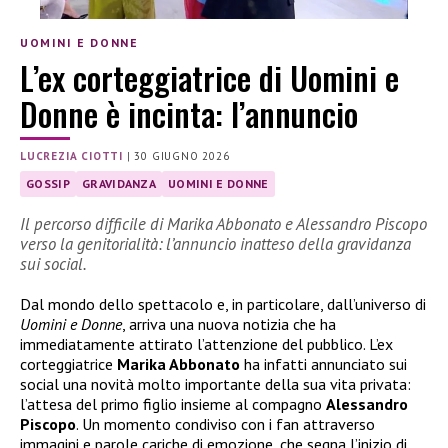
UOMINI E DONNE
L’ex corteggiatrice di Uomini e
Donne è incinta: l’annuncio
LUCREZIA CIOTTI
|
30 GIUGNO 2026
GOSSIP
GRAVIDANZA
UOMINI E DONNE
Il percorso difficile di Marika Abbonato e Alessandro Piscopo
verso la genitorialità: l’annuncio inatteso della gravidanza
sui social.
Dal mondo dello spettacolo e, in particolare, dall’universo di
Uomini e Donne
, arriva una nuova notizia che ha
immediatamente attirato l’attenzione del pubblico. L’ex
corteggiatrice
Marika Abbonato
ha infatti annunciato sui
social una novità molto importante della sua vita privata:
l’attesa del primo figlio insieme al compagno
Alessandro
Piscopo
. Un momento condiviso con i fan attraverso
immagini e parole cariche di emozione, che segna l’inizio di