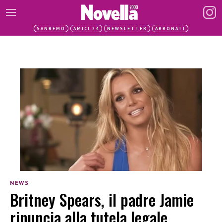
SANREMO
AMICI 24
NEWSLETTER
ABBONATI
NEWS
Britney Spears, il padre Jamie
rinuncia alla tutela legale