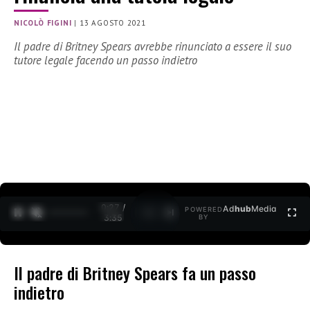
NICOLÒ FIGINI
|
13 AGOSTO 2021
Il padre di Britney Spears avrebbe rinunciato a essere il suo
tutore legale facendo un passo indietro
0:27 /
Ad
hub
Media
POWERED
1
/
2
3:35
BY
Il padre di Britney Spears fa un passo
indietro