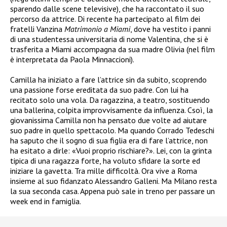
sparendo dalle scene televisive), che ha raccontato il suo
percorso da attrice. Di recente ha partecipato al film dei
fratelli Vanzina
Matrimonio a Miami
, dove ha vestito i panni
di una studentessa universitaria di nome Valentina, che si è
trasferita a Miami accompagna da sua madre Olivia (nel film
è interpretata da Paola Minnaccioni).
Camilla ha iniziato a fare l’attrice sin da subito, scoprendo
una passione forse ereditata da suo padre. Con lui ha
recitato solo una vola. Da ragazzina, a teatro, sostituendo
una ballerina, colpita improvvisamente da influenza. Csoì, la
giovanissima Camilla non ha pensato due volte ad aiutare
suo padre in quello spettacolo. Ma quando Corrado Tedeschi
ha saputo che il sogno di sua figlia era di fare l’attrice, non
ha esitato a dirle: «Vuoi proprio rischiare?». Lei, con la grinta
tipica di una ragazza forte, ha voluto sfidare la sorte ed
iniziare la gavetta. Tra mille difficoltà. Ora vive a Roma
insieme al suo fidanzato Alessandro Galleni. Ma Milano resta
la sua seconda casa. Appena può sale in treno per passare un
week end in famiglia.