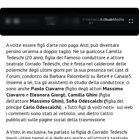
0:28 /
Ad
hub
Media
POWERED
1
/
2
1:40
BY
A volte essere figli d’arte non paga. Anzi, può diventare
persino un’arma a doppio taglio. Ne sa qualcosa Camilla
Tedeschi (20 anni), figlia del famoso conduttore e attore
teatrale Corrado Tedeschi, che è finita nel calderone delle
polemiche degli ultimi giorni per la sua presenza nel cast di
Forum, condotto da Barbara Palombelli su Rete4 e Canale5.
Insieme a lei, tra gli assistenti in studio della conduttrice, ci
sono anche
Paolo Ciavarro
(figlio degli attori
Massimo
Ciavarro
e
Eleonora Giorgi
),
Camilla Ghini
(figlia
dell’attore
Massimo Ghini
),
Sofia Odescalchi (
figlia del
principe
Carlo Odescalchi
).
«Tutti figli di volti noti»: sul web
i commenti sono stati al vetriolo, uno dietro l’altro
pubblicati sulle pagine social della trasmissione.
A
Visto
, in esclusiva, ha parlato la figlia di Corrado Tedeschi
(negli ultimi tempi si è dedicato molto all’attività teatrale,