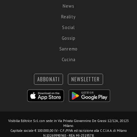
News
Reality
Social
Gossip
Sanremo
Cucina
ABBONATI
NEWSLETTER
Visibilia Editrice S.r.l.
con sede in Via Privata Giovannino De Grassi 12/12A, 20123
Milano.
Capitale sociale € 100.000,00 I.V. - C.F./P.IVA ed iscrizione alla C.C.I.A.A. di Milano
N.10269990965 - REA MI-2519578.