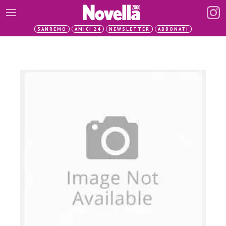
SANREMO
AMICI 24
NEWSLETTER
ABBONATI