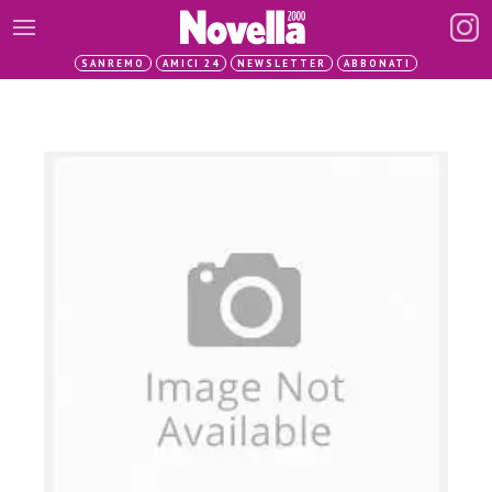
SANREMO
AMICI 24
NEWSLETTER
ABBONATI