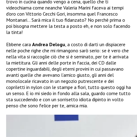
trovo in cucina quando vengo a cena, quello che ti
videochiama come neanche Valeria Marini faceva ai tempi
d’oro con Vittorio Cecchi Gori, insomma quel Francesco
Montanari… Sarà mica il tuo fidanzato? No perchè prima o
poi bisogna mettere la testa a posto eh, e non solo facendo
la tinta!
Ebbene cara
Andrea Delogu
, a costo di darti un dispiacere
nelle poche righe che mi rimangono sarò serio: se è vero che
nella vita si raccoglie ciò che si è seminato, per te è arrivata
la mietitura. Gli anni delle porte in faccia, dei CD dalle
copertine inguardabili, degli eterni provini in cui passavano
avanti quelle che avevano l’amico giusto, gli anni del
monolocale ricavato in un negozio putrescente e dei
copriletti in nylon con le stampe a fiori, tutto questo oggi ha
un senso. E io mi siedo in fondo alla sala, guardo come tutto
sta succedendo e con un sorrisetto idiota dipinto in volto
penso che sono felice per te, amica mia.