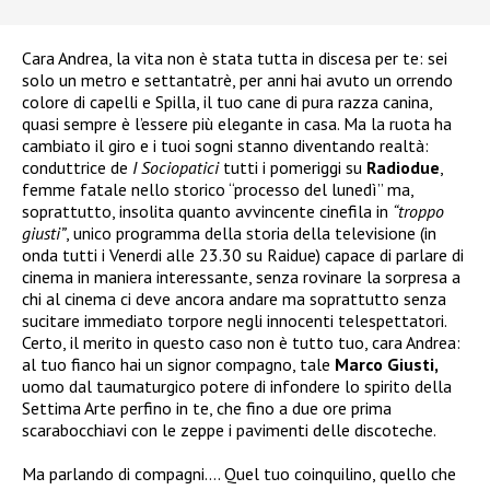
Cara Andrea, la vita non è stata tutta in discesa per te: sei
solo un metro e settantatrè, per anni hai avuto un orrendo
colore di capelli e Spilla, il tuo cane di pura razza canina,
quasi sempre è l’essere più elegante in casa. Ma la ruota ha
cambiato il giro e i tuoi sogni stanno diventando realtà:
conduttrice de
I Sociopatici
tutti i pomeriggi su
Radiodue
,
femme fatale nello storico “processo del lunedì” ma,
soprattutto, insolita quanto avvincente cinefila in
“troppo
giusti”
, unico programma della storia della televisione (in
onda tutti i Venerdi alle 23.30 su Raidue) capace di parlare di
cinema in maniera interessante, senza rovinare la sorpresa a
chi al cinema ci deve ancora andare ma soprattutto senza
sucitare immediato torpore negli innocenti telespettatori.
Certo, il merito in questo caso non è tutto tuo, cara Andrea:
al tuo fianco hai un signor compagno, tale
Marco Giusti,
uomo dal taumaturgico potere di infondere lo spirito della
Settima Arte perfino in te, che fino a due ore prima
scarabocchiavi con le zeppe i pavimenti delle discoteche.
Ma parlando di compagni…. Quel tuo coinquilino, quello che